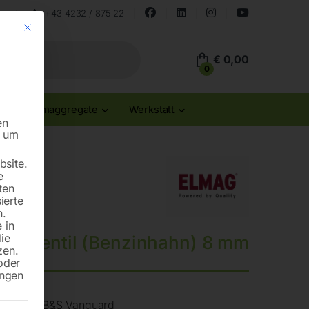
land
+43 4232 / 875 22
Mit diesem Button wird der Dialog geschlossen. Seine Funktionalität ist id
€
0,00
0
Stromaggregate
Werkstatt
en
n um
site.
e
ten
ierte
n.
 in
die
stoffventil (Benzinhahn) 8 mm
zen.
oder
ungen
tank oder B&S Vanguard