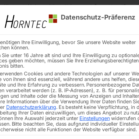
s Kärnten
Markenqualität
Lieferung nach Österreich und Deutsch
Datenschutz-Präferenz
enötigen Ihre Einwilligung, bevor Sie unsere Website weiter
chen können.
Reinigung
Schweißen
Stadtmobiliar
Stein
Sie unter 16 Jahre alt sind und Ihre Einwilligung zu optional
ces geben möchten, müssen Sie Ihre Erziehungsberechtigte
r Stromaggregate
Treibstoffventil (Benzinhahn) 8 mm
bnis bitten.
erwenden Cookies und andere Technologien auf unserer Web
🔍
e von ihnen sind essenziell, während andere uns helfen, dies
te und Ihre Erfahrung zu verbessern.
Personenbezogene Da
n verarbeitet werden (z. B. IP-Adressen), z. B. für personalis
gen und Inhalte oder die Messung von Anzeigen und Inhalte
re Informationen über die Verwendung Ihrer Daten finden Sie
rer
Datenschutzerklärung
.
Es besteht keine Verpflichtung, in 
Treib
beitung Ihrer Daten einzuwilligen, um dieses Angebot zu nut
önnen Ihre Auswahl jederzeit unter
Einstellungen
widerrufen 
ssen.
Bitte beachten Sie, dass aufgrund individueller Einstell
cherweise nicht alle Funktionen der Website verfügbar sind.
für Stromerzeuger z.B. mit Wechsel