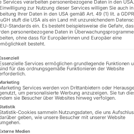
e Services verarbeiten personenbezogene Daten in den USA.
 Einwilligung zur Nutzung dieser Services willigen Sie auch in
beitung Ihrer Daten in den USA gemäß Art. 49 (1) lit. a GDPR
uGH stuft die USA als ein Land mit unzureichendem Datensc
€
84,00
EU-Standards ein. Es besteht beispielsweise die Gefahr, da
rden personenbezogene Daten in Überwachungsprogramme
inkl. MwSt.
zzgl.
Versandkosten
beiten, ohne dass für Europäerinnen und Europäer eine
Lieferzeit:
ca. 2 - 3 Tage
möglichkeit besteht.
Versandkosten Standard (Österreich):
€
gt eine Liste der Service-Gruppen, für die eine Einwilligung erteilt w
Essenziell
Bitte beachten Sie: Die Versandkosten g
Essenzielle Services ermöglichen grundlegende Funktionen 
sind für das ordnungsgemäße Funktionieren der Website
erforderlich.
In den 
Marketing
Marketing Services werden von Drittanbietern oder Herausg
genutzt, um personalisierte Werbung anzuzeigen. Sie tun die
indem sie Besucher über Websites hinweg verfolgen.
Sie haben Frag
Statistik
Statistik-Cookies sammeln Nutzungsdaten, die uns Aufschlus
darüber geben, wie unsere Besucher mit unserer Website
Gerne hel
umgehen.
Externe Medien
Anfrageformular