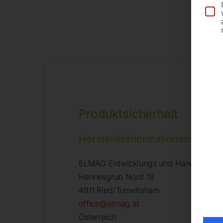
Produktsicherheit
Herstellerinformationen
ELMAG Entwicklungs und Handels Gm
Hannesgrub Nord 19
4911 Ried/Tumeltsham
office@elmag.at
Österreich