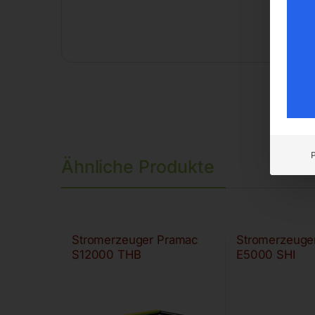
Ähnliche Produkte
Stromerzeuger Pramac
Stromerzeuge
S12000 THB
E5000 SHI