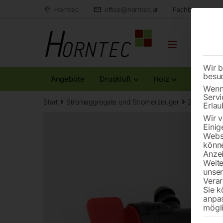
Horntec
office@horntec.at
Fachberatung au
Wir b
besu
Angebote
Druckluft
Holz
Metall
Wenn 
Servi
Start
Stromaggregate und Stromerzeuger
Zubehör fü
Erlau
Wir v
Einig
Websi
könne
Anzei
Weite
unse
Verar
Sie k
anpa
mögli