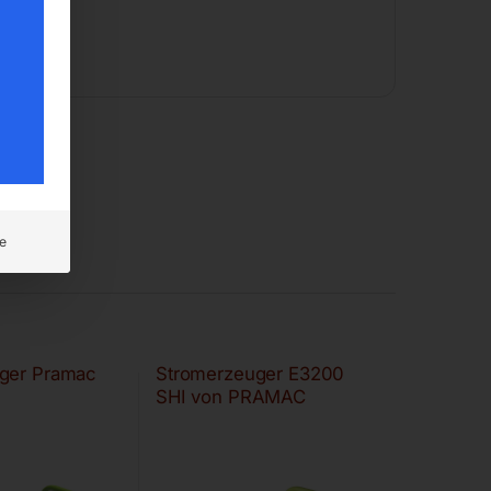
e
ger Pramac
Stromerzeuger E3200
SHI von PRAMAC