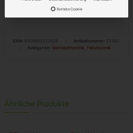
Abmessungen (LxBxH): 490x103x225 mm
Borlabs Cookie
Gewicht: 9.0 kg
EAN:
9004853333828
Artikelnummer:
33382
Kategorien:
Werkstatttechnik
,
Hebetechnik
Ähnliche Produkte