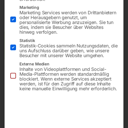
€
108,00
Marketing
Marketing Services werden von Drittanbietern
oder Herausgebern genutzt, um
inkl. MwSt.
zzgl.
Versandkosten
personalisierte Werbung anzuzeigen. Sie tun
Lieferzeit:
ca. 2 - 3 Tage
dies, indem sie Besucher über Websites
hinweg verfolgen.
Versandkosten Standard (Österreich):
€
10,00
Statistik
Statistik-Cookies sammeln Nutzungsdaten, die
Bitte beachten Sie: Die Versandkosten gelten für Österreich.
uns Aufschluss darüber geben, wie unsere
Andere Länder können abweichen.
Besucher mit unserer Website umgehen.
Externe Medien
In den Warenkorb
Inhalte von Videoplattformen und Social-
Media-Plattformen werden standardmäßig
blockiert. Wenn externe Services akzeptiert
werden, ist für den Zugriff auf diese Inhalte
keine manuelle Einwilligung mehr erforderlich.
Sie haben Fragen zu diesem
Artikel?
Gerne helfen wir Ihnen weiter.
Anfrageformular