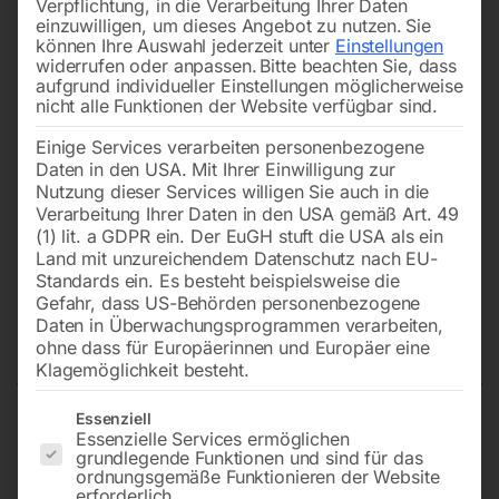
Verpflichtung, in die Verarbeitung Ihrer Daten
einzuwilligen, um dieses Angebot zu nutzen.
Sie
können Ihre Auswahl jederzeit unter
Einstellungen
widerrufen oder anpassen.
Bitte beachten Sie, dass
aufgrund individueller Einstellungen möglicherweise
nicht alle Funktionen der Website verfügbar sind.
Einige Services verarbeiten personenbezogene
Daten in den USA. Mit Ihrer Einwilligung zur
Nutzung dieser Services willigen Sie auch in die
Verarbeitung Ihrer Daten in den USA gemäß Art. 49
(1) lit. a GDPR ein. Der EuGH stuft die USA als ein
Land mit unzureichendem Datenschutz nach EU-
Standards ein. Es besteht beispielsweise die
Gefahr, dass US-Behörden personenbezogene
Daten in Überwachungsprogrammen verarbeiten,
Trägerklemme 3000kg
ohne dass für Europäerinnen und Europäer eine
Klagemöglichkeit besteht.
Es folgt eine Liste der Service-Gruppen, für die eine Einwilligun
Essenziell
Essenzielle Services ermöglichen
Flanschbreite: 80-230 mm
grundlegende Funktionen und sind für das
ordnungsgemäße Funktionieren der Website
erforderlich.