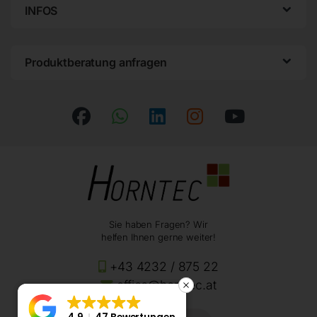
INFOS
Produktberatung anfragen
Sie haben Fragen? Wir
helfen Ihnen gerne weiter!
+43 4232 / 875 22
office@horntec.at