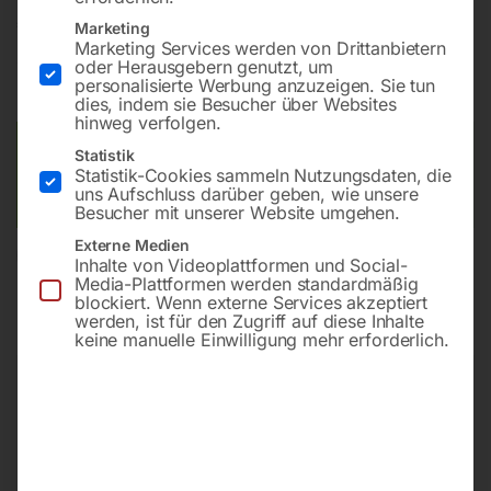
€
33,00
Marketing
Marketing Services werden von Drittanbietern
oder Herausgebern genutzt, um
inkl. MwSt.
zzgl.
Versandkosten
personalisierte Werbung anzuzeigen. Sie tun
Lieferzeit:
ca. 2 - 3 Tage
dies, indem sie Besucher über Websites
hinweg verfolgen.
Versandkosten Standard (Österreich):
€
10,00
Statistik
Statistik-Cookies sammeln Nutzungsdaten, die
Bitte beachten Sie: Die Versandkosten gelten für Österreich.
uns Aufschluss darüber geben, wie unsere
Andere Länder können abweichen.
Besucher mit unserer Website umgehen.
Externe Medien
In den Warenkorb
Inhalte von Videoplattformen und Social-
Media-Plattformen werden standardmäßig
blockiert. Wenn externe Services akzeptiert
werden, ist für den Zugriff auf diese Inhalte
keine manuelle Einwilligung mehr erforderlich.
Sie haben Fragen zu diesem
Artikel?
Gerne helfen wir Ihnen weiter.
Anfrageformular