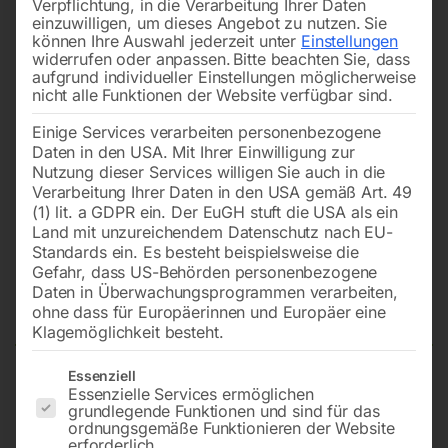
Verpflichtung, in die Verarbeitung Ihrer Daten
einzuwilligen, um dieses Angebot zu nutzen.
Sie
können Ihre Auswahl jederzeit unter
Einstellungen
widerrufen oder anpassen.
Bitte beachten Sie, dass
aufgrund individueller Einstellungen möglicherweise
nicht alle Funktionen der Website verfügbar sind.
Einige Services verarbeiten personenbezogene
Daten in den USA. Mit Ihrer Einwilligung zur
Nutzung dieser Services willigen Sie auch in die
Verarbeitung Ihrer Daten in den USA gemäß Art. 49
(1) lit. a GDPR ein. Der EuGH stuft die USA als ein
Land mit unzureichendem Datenschutz nach EU-
Standards ein. Es besteht beispielsweise die
Gefahr, dass US-Behörden personenbezogene
Daten in Überwachungsprogrammen verarbeiten,
Torsionsfeder Nr. 37
ohne dass für Europäerinnen und Europäer eine
Klagemöglichkeit besteht.
Es folgt eine Liste der Service-Gruppen, für die eine Einwilligun
Essenziell
Essenzielle Services ermöglichen
zu HY 230-4
grundlegende Funktionen und sind für das
ordnungsgemäße Funktionieren der Website
erforderlich.