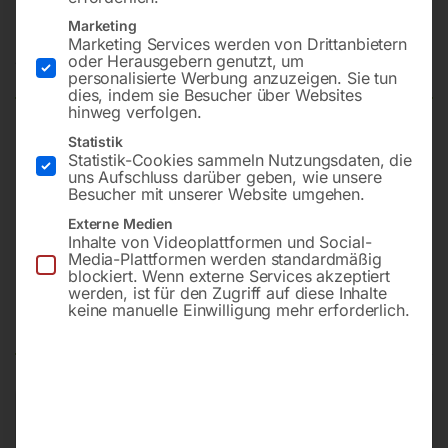
ECO-AVR-DSE4520-Stage3A*
Marketing
Marketing Services werden von Drittanbietern
oder Herausgebern genutzt, um
Nicht vorrätig
Verfügbarkeit:
personalisierte Werbung anzuzeigen. Sie tun
dies, indem sie Besucher über Websites
hinweg verfolgen.
Statistik
mit KOHLER Dieselmotor KDI2504 TM-40
Statistik-Cookies sammeln Nutzungsdaten, die
*für Stationäranwendung
uns Aufschluss darüber geben, wie unsere
Besucher mit unserer Website umgehen.
Externe Medien
Inhalte von Videoplattformen und Social-
Preis auf Anfrage
Media-Plattformen werden standardmäßig
blockiert. Wenn externe Services akzeptiert
werden, ist für den Zugriff auf diese Inhalte
keine manuelle Einwilligung mehr erforderlich.
Beschreibung
Produktsicherheit
INDUSTRIAL ECO – 20 bis 200