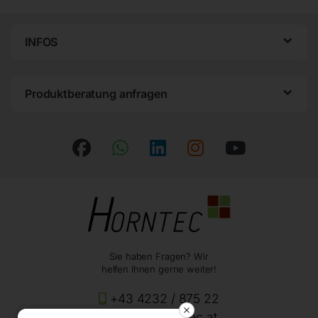
INFOS
Produktberatung anfragen
Sie haben Fragen? Wir
helfen Ihnen gerne weiter!
+43 4232 / 875 22
office@horntec.at