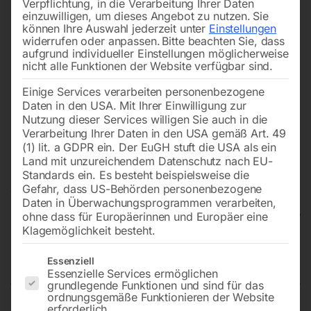
Verpflichtung, in die Verarbeitung Ihrer Daten
einzuwilligen, um dieses Angebot zu nutzen.
Sie
können Ihre Auswahl jederzeit unter
Einstellungen
widerrufen oder anpassen.
Bitte beachten Sie, dass
aufgrund individueller Einstellungen möglicherweise
nicht alle Funktionen der Website verfügbar sind.
Einige Services verarbeiten personenbezogene
Daten in den USA. Mit Ihrer Einwilligung zur
Nutzung dieser Services willigen Sie auch in die
Verarbeitung Ihrer Daten in den USA gemäß Art. 49
(1) lit. a GDPR ein. Der EuGH stuft die USA als ein
Land mit unzureichendem Datenschutz nach EU-
Standards ein. Es besteht beispielsweise die
Gefahr, dass US-Behörden personenbezogene
Daten in Überwachungsprogrammen verarbeiten,
ohne dass für Europäerinnen und Europäer eine
Klagemöglichkeit besteht.
Stromerzeuger PG-E 80 TEA H
Es folgt eine Liste der Service-Gruppen, für die eine Einwilligun
Essenziell
Essenzielle Services ermöglichen
grundlegende Funktionen und sind für das
ordnungsgemäße Funktionieren der Website
erforderlich.