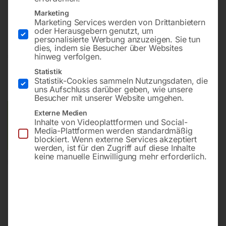
Für den anspruchsvollen Privatanwender und den
Marketing
Semiprofi
Marketing Services werden von Drittanbietern
oder Herausgebern genutzt, um
personalisierte Werbung anzuzeigen. Sie tun
dies, indem sie Besucher über Websites
€
900,00
hinweg verfolgen.
Statistik
inkl. MwSt.
zzgl.
Versandkosten
Statistik-Cookies sammeln Nutzungsdaten, die
Lieferzeit:
Versandbereit in KW 33/2026
uns Aufschluss darüber geben, wie unsere
Besucher mit unserer Website umgehen.
Externe Medien
Versandkosten Standard (Österreich):
€
40,00
Inhalte von Videoplattformen und Social-
Bitte beachten Sie: Die Versandkosten gelten für Österreich.
Media-Plattformen werden standardmäßig
Andere Länder können abweichen.
blockiert. Wenn externe Services akzeptiert
werden, ist für den Zugriff auf diese Inhalte
keine manuelle Einwilligung mehr erforderlich.
In den Warenkorb
Sie haben Fragen zu diesem