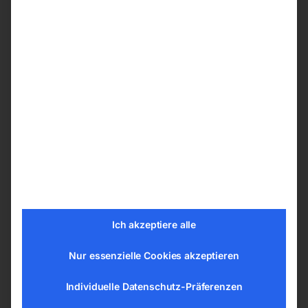
Stahlwinde 3.000 kg
Präzise gefertigte Getriebe minimieren den
Kraftaufwand und sorgen für einen
reibungslosen Hebeprozess
Die Last kann wahlweise auf der Klaue oder
dem Kopf der Stahlwinde aufgenommen
werden
Das Gehäuse wird durch den Einsatz der
Handkurbel mühelos an der Zahnstange
nach oben bewegt
Keine Reduzierung der Traglast bei Nutzung
der Klaue
Ich akzeptiere alle
TÜV-geprüft & GS-zertifiziert nach EN 1494
Nur essenzielle Cookies akzeptieren
Technische Details
Individuelle Datenschutz-Präferenzen
Tragfähigkeit 3000 kg