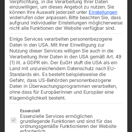
Verpflichtung, in die Verarbeitung Ihrer Daten
einzuwilligen, um dieses Angebot zu nutzen.
Sie
können Ihre Auswahl jederzeit unter
Einstellungen
widerrufen oder anpassen.
Bitte beachten Sie, dass
aufgrund individueller Einstellungen möglicherweise
nicht alle Funktionen der Website verfügbar sind.
Einige Services verarbeiten personenbezogene
Daten in den USA. Mit Ihrer Einwilligung zur
Nutzung dieser Services willigen Sie auch in die
Verarbeitung Ihrer Daten in den USA gemäß Art. 49
(1) lit. a GDPR ein. Der EuGH stuft die USA als ein
Land mit unzureichendem Datenschutz nach EU-
Standards ein. Es besteht beispielsweise die
Gefahr, dass US-Behörden personenbezogene
Daten in Überwachungsprogrammen verarbeiten,
ohne dass für Europäerinnen und Europäer eine
Klagemöglichkeit besteht.
Es folgt eine Liste der Service-Gruppen, für die eine Einwilligun
Essenziell
Essenzielle Services ermöglichen
grundlegende Funktionen und sind für das
Stahlwinde 3.000 kg
ordnungsgemäße Funktionieren der Website
erforderlich.