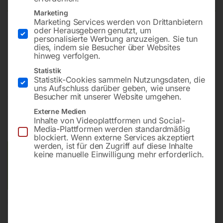
Marketing
Marketing Services werden von Drittanbietern
oder Herausgebern genutzt, um
Tragfähigkeit 3000 kg
personalisierte Werbung anzuzeigen. Sie tun
Min. Hubhöhe Klaue 40 mm
dies, indem sie Besucher über Websites
hinweg verfolgen.
Min. Hubhöhe Kopf 735 mm
Statistik
Statistik-Cookies sammeln Nutzungsdaten, die
uns Aufschluss darüber geben, wie unsere
€
228,00
Besucher mit unserer Website umgehen.
Externe Medien
inkl. MwSt.
zzgl.
Versandkosten
Inhalte von Videoplattformen und Social-
Media-Plattformen werden standardmäßig
Lieferzeit:
ca. 2 - 3 Tage
blockiert. Wenn externe Services akzeptiert
werden, ist für den Zugriff auf diese Inhalte
keine manuelle Einwilligung mehr erforderlich.
Versandkosten Standard (Österreich):
€
40,00
Bitte beachten Sie: Die Versandkosten gelten für Österreich.
Andere Länder können abweichen.
In den Warenkorb