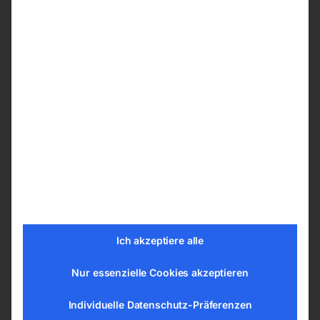
Die Serie 12/24 Volt sind Spezialkompressoren
für den mobilen Anwendungsbereich bzw. für
die Integration in Fahrzeugen. Die ölfreien
Spezialaggregate sind extrem robust und
hochwertig ausgeführt und garantieren somit
eine lange Lebensdauer des gesamten Gerätes.
Die Produktpalette umfasst 9 Modelle. Je nach
Gerät unterscheidet sich auch die Ausstattung,
so stehen Geräte mit oder auch ohne Kessel zur
Verfügung.
Technische Daten
Ich akzeptiere alle
Effektive Liefermenge 80 l/min
Liefermenge nach VDMA 4362, gemessen
Nur essenzielle Cookies akzeptieren
bei 80 % des Höchstdrucks Ja
Individuelle Datenschutz-Präferenzen
Ansaugleistung 250 l/min