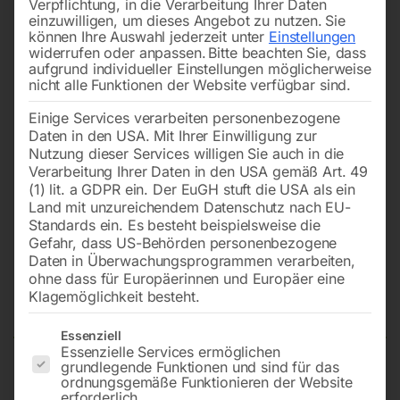
Verpflichtung, in die Verarbeitung Ihrer Daten
einzuwilligen, um dieses Angebot zu nutzen.
Sie
können Ihre Auswahl jederzeit unter
Einstellungen
widerrufen oder anpassen.
Bitte beachten Sie, dass
aufgrund individueller Einstellungen möglicherweise
nicht alle Funktionen der Website verfügbar sind.
Einige Services verarbeiten personenbezogene
Daten in den USA. Mit Ihrer Einwilligung zur
Nutzung dieser Services willigen Sie auch in die
Verarbeitung Ihrer Daten in den USA gemäß Art. 49
(1) lit. a GDPR ein. Der EuGH stuft die USA als ein
Land mit unzureichendem Datenschutz nach EU-
Standards ein. Es besteht beispielsweise die
Gefahr, dass US-Behörden personenbezogene
Daten in Überwachungsprogrammen verarbeiten,
Spezialkompressor ÖLFREI
ohne dass für Europäerinnen und Europäer eine
EXTREME 3
Klagemöglichkeit besteht.
Es folgt eine Liste der Service-Gruppen, für die eine Einwilligun
Essenziell
Essenzielle Services ermöglichen
grundlegende Funktionen und sind für das
Effektive Liefermenge 80 l/min
ordnungsgemäße Funktionieren der Website
erforderlich.