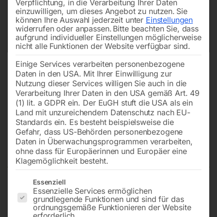
Verpflichtung, in die Verarbeitung Ihrer Daten
einzuwilligen, um dieses Angebot zu nutzen.
Sie
können Ihre Auswahl jederzeit unter
Einstellungen
widerrufen oder anpassen.
Bitte beachten Sie, dass
aufgrund individueller Einstellungen möglicherweise
nicht alle Funktionen der Website verfügbar sind.
Einige Services verarbeiten personenbezogene
Daten in den USA. Mit Ihrer Einwilligung zur
Nutzung dieser Services willigen Sie auch in die
Verarbeitung Ihrer Daten in den USA gemäß Art. 49
(1) lit. a GDPR ein. Der EuGH stuft die USA als ein
Land mit unzureichendem Datenschutz nach EU-
Standards ein. Es besteht beispielsweise die
Gefahr, dass US-Behörden personenbezogene
Daten in Überwachungsprogrammen verarbeiten,
Spänewischer SET (X/Y-Achse)
ohne dass für Europäerinnen und Europäer eine
Klagemöglichkeit besteht.
Es folgt eine Liste der Service-Gruppen, für die eine Einwilligun
Essenziell
Essenzielle Services ermöglichen
zu GBFM 50 GAL
grundlegende Funktionen und sind für das
ordnungsgemäße Funktionieren der Website
erforderlich.