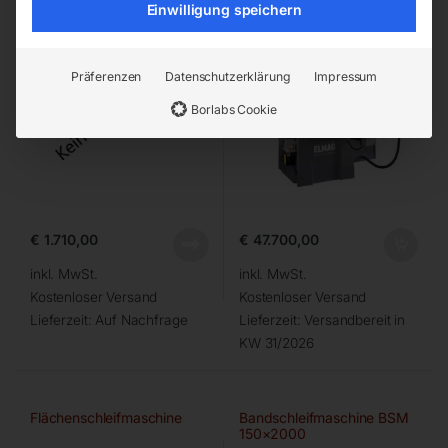
Einwilligung speichern
Präferenzen
Datenschutzerklärung
Impressum
Borlabs Cookie
€
1.710,00
€
47.700,00
inkl. MwSt.
inkl. MwSt.
Kostenloser Versand
Kostenloser Versand
Lieferzeit:
Auf Nachfrage
Lieferzeit:
Versandbereit in
KW 31/2026
Flächenschleifmaschine
Bandschleifmaschine BSM
150×2000