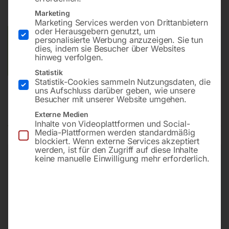
Preis auf Anfrage
Marketing
Marketing Services werden von Drittanbietern
oder Herausgebern genutzt, um
Versandkosten Standard (Österreich):
personalisierte Werbung anzuzeigen. Sie tun
€
10,00
dies, indem sie Besucher über Websites
Bitte beachten Sie: Die Versandkosten gelten für Österreich.
hinweg verfolgen.
Andere Länder können abweichen.
Statistik
Statistik-Cookies sammeln Nutzungsdaten, die
uns Aufschluss darüber geben, wie unsere
Besucher mit unserer Website umgehen.
Produktsicherheit
Externe Medien
Inhalte von Videoplattformen und Social-
Media-Plattformen werden standardmäßig
blockiert. Wenn externe Services akzeptiert
werden, ist für den Zugriff auf diese Inhalte
keine manuelle Einwilligung mehr erforderlich.
Produktsicherheit
Herstellerinformationen
ELMAG Entwicklungs und Handels GmbH