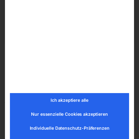
Hannesgrub Nord 19
4911 Ried/Tumeltsham
office@elmag.at
Österreich
Ähnliche Produkte
Ich akzeptiere alle
Nur essenzielle Cookies akzeptieren
Kühlmittel- und
Flächenschleifmaschine
Individuelle Datenschutz-Präferenzen
Absaugeinrichtung
Modell HSG 400/1000 ALV