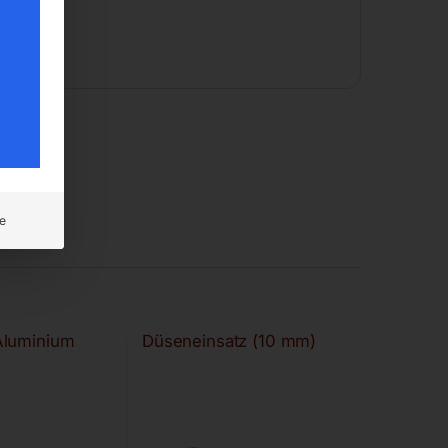
e
Aluminium
Düseneinsatz (10 mm)