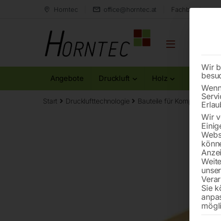
Horntec
office@horntec.at
Fachberatung au
Wir b
besu
Angebote
Druckluft
Holz
Metall
Wenn 
Servi
Start
Drucklufttechnologie
Bauteile für Kompressoren
Erlau
Wir v
Einig
Websi
könne
Anzei
Weite
unse
Verar
Sie k
anpa
mögli