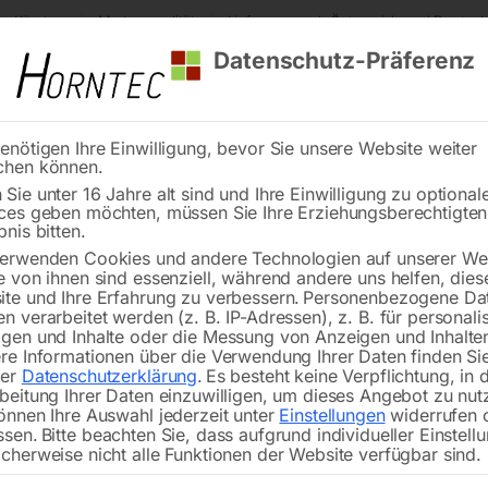
s Kärnten
Markenqualität
Lieferung nach Österreich und Deutsch
Datenschutz-Präferenz
enötigen Ihre Einwilligung, bevor Sie unsere Website weiter
chen können.
Reinigung
Schweißen
Stadtmobiliar
Stein
Sie unter 16 Jahre alt sind und Ihre Einwilligung zu optional
ces geben möchten, müssen Sie Ihre Erziehungsberechtigte
Sicherheitsventil 10 bar, AG 3/4′, DN10
bnis bitten.
erwenden Cookies und andere Technologien auf unserer Web
🔍
e von ihnen sind essenziell, während andere uns helfen, dies
te und Ihre Erfahrung zu verbessern.
Personenbezogene Da
n verarbeitet werden (z. B. IP-Adressen), z. B. für personalis
gen und Inhalte oder die Messung von Anzeigen und Inhalte
re Informationen über die Verwendung Ihrer Daten finden Sie
rer
Datenschutzerklärung
.
Es besteht keine Verpflichtung, in 
Sicherhei
beitung Ihrer Daten einzuwilligen, um dieses Angebot zu nut
önnen Ihre Auswahl jederzeit unter
Einstellungen
widerrufen 
ssen.
Bitte beachten Sie, dass aufgrund individueller Einstell
cherweise nicht alle Funktionen der Website verfügbar sind.
Messing