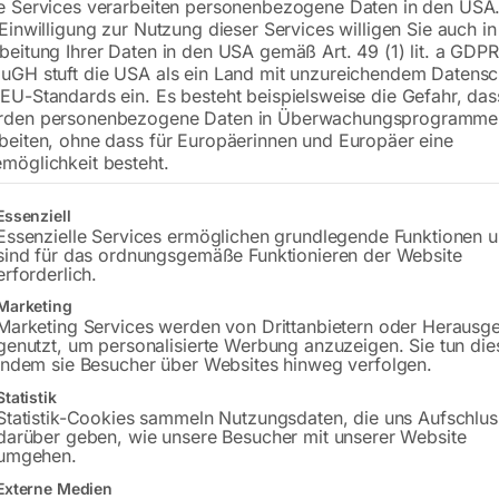
e Services verarbeiten personenbezogene Daten in den USA.
 Einwilligung zur Nutzung dieser Services willigen Sie auch in
beitung Ihrer Daten in den USA gemäß Art. 49 (1) lit. a GDPR
uGH stuft die USA als ein Land mit unzureichendem Datensc
€
84,00
EU-Standards ein. Es besteht beispielsweise die Gefahr, da
rden personenbezogene Daten in Überwachungsprogramme
inkl. MwSt.
zzgl.
Versandkosten
beiten, ohne dass für Europäerinnen und Europäer eine
Lieferzeit:
ca. 2 - 3 Tage
möglichkeit besteht.
Versandkosten Standard (Österreich):
€
gt eine Liste der Service-Gruppen, für die eine Einwilligung erteilt w
Essenziell
Bitte beachten Sie: Die Versandkosten g
Essenzielle Services ermöglichen grundlegende Funktionen 
sind für das ordnungsgemäße Funktionieren der Website
erforderlich.
In den 
Marketing
Marketing Services werden von Drittanbietern oder Herausg
genutzt, um personalisierte Werbung anzuzeigen. Sie tun die
indem sie Besucher über Websites hinweg verfolgen.
Sie haben Frag
Statistik
Statistik-Cookies sammeln Nutzungsdaten, die uns Aufschlus
darüber geben, wie unsere Besucher mit unserer Website
Gerne hel
umgehen.
Externe Medien
Anfrageformular