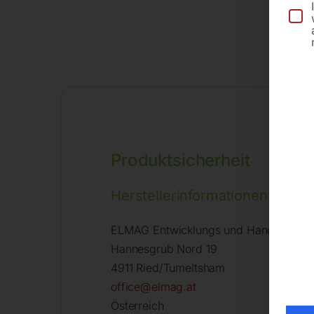
Produktsicherheit
Herstellerinformationen
ELMAG Entwicklungs und Handels Gm
Hannesgrub Nord 19
4911 Ried/Tumeltsham
office@elmag.at
Österreich