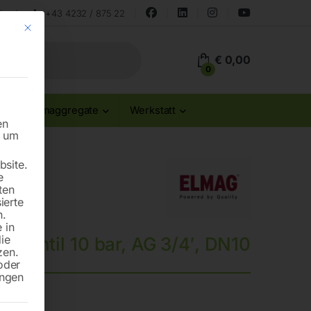
land
+43 4232 / 875 22
Mit diesem Button wird der Dialog geschlossen. Seine Funktionalität ist id
€
0,00
0
Stromaggregate
Werkstatt
en
n um
site.
e
ten
ierte
n.
 in
die
tsventil 10 bar, AG 3/4′, DN10
zen.
oder
ungen