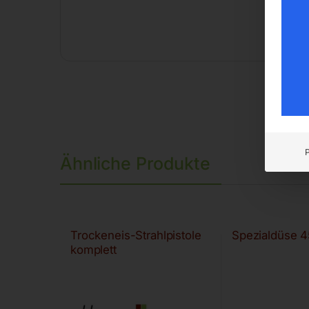
Ähnliche Produkte
Trockeneis-Strahlpistole
Spezialdüse 4
komplett