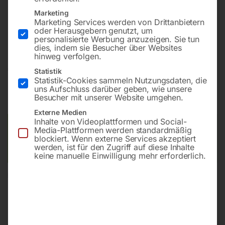
Tragfähigkeit gesamt 200 kg
Marketing
Tragfähigkeit 100 kg pro Regalbrett
Marketing Services werden von Drittanbietern
oder Herausgebern genutzt, um
Größe (LxBxH) 1072 x 600 x 887mm
personalisierte Werbung anzuzeigen. Sie tun
dies, indem sie Besucher über Websites
hinweg verfolgen.
€
294,00
Statistik
Statistik-Cookies sammeln Nutzungsdaten, die
uns Aufschluss darüber geben, wie unsere
inkl. MwSt.
Kostenloser Versand
Besucher mit unserer Website umgehen.
Lieferzeit:
ca. 4 - 6 Werktage
Externe Medien
Inhalte von Videoplattformen und Social-
Versandkosten Standard (Österreich):
€
40,00
Media-Plattformen werden standardmäßig
blockiert. Wenn externe Services akzeptiert
Bitte beachten Sie: Die Versandkosten gelten für Österreich.
werden, ist für den Zugriff auf diese Inhalte
Andere Länder können abweichen.
keine manuelle Einwilligung mehr erforderlich.
In den Warenkorb