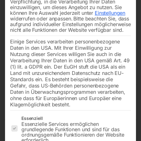
Verpflichtung, in die Verarbeitung Ihrer Daten
einzuwilligen, um dieses Angebot zu nutzen.
Sie
können Ihre Auswahl jederzeit unter
Einstellungen
widerrufen oder anpassen.
Bitte beachten Sie, dass
aufgrund individueller Einstellungen möglicherweise
nicht alle Funktionen der Website verfügbar sind.
Einige Services verarbeiten personenbezogene
Daten in den USA. Mit Ihrer Einwilligung zur
Nutzung dieser Services willigen Sie auch in die
Verarbeitung Ihrer Daten in den USA gemäß Art. 49
(1) lit. a GDPR ein. Der EuGH stuft die USA als ein
Land mit unzureichendem Datenschutz nach EU-
Standards ein. Es besteht beispielsweise die
Gefahr, dass US-Behörden personenbezogene
Daten in Überwachungsprogrammen verarbeiten,
Schweißtisch PRO auf Rädern
ohne dass für Europäerinnen und Europäer eine
Klagemöglichkeit besteht.
1500×1480 mm 28-diag
Es folgt eine Liste der Service-Gruppen, für die eine Einwilligun
Essenziell
Essenzielle Services ermöglichen
grundlegende Funktionen und sind für das
ordnungsgemäße Funktionieren der Website
Tischplatte 1500×1480 mm
erforderlich.