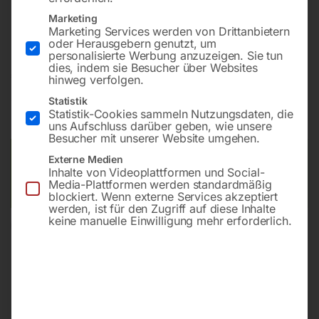
Bohrung ø28
Marketing
Gitter diagonal
Marketing Services werden von Drittanbietern
oder Herausgebern genutzt, um
personalisierte Werbung anzuzeigen. Sie tun
dies, indem sie Besucher über Websites
€
4.579,20
hinweg verfolgen.
Statistik
inkl. MwSt.
Kostenloser Versand
Statistik-Cookies sammeln Nutzungsdaten, die
Lieferzeit:
ca. 8 – 10 Wochen
uns Aufschluss darüber geben, wie unsere
Besucher mit unserer Website umgehen.
Versandkosten Standard (Österreich):
€
0,00
Externe Medien
Inhalte von Videoplattformen und Social-
Bitte beachten Sie: Die Versandkosten gelten für Österreich.
Media-Plattformen werden standardmäßig
Andere Länder können abweichen.
blockiert. Wenn externe Services akzeptiert
werden, ist für den Zugriff auf diese Inhalte
keine manuelle Einwilligung mehr erforderlich.
In den Warenkorb
Sie haben Fragen zu diesem
Artikel?