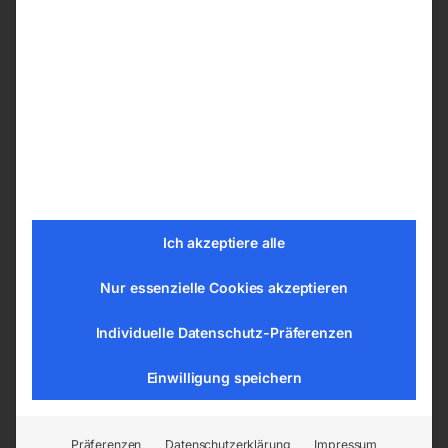
Je nach Ihren Präferenzen können Sie ihren
Schweißtische PRO aus den nachfolgenden
Bohrungssystemen wählen:
ø 28 mm im Raster 100×100 mm
ø 28 mm im Diagonalraster
ø 16 mm im Raster 100×100 mm
ø 16 mm im Diagonalraster
ø 16 mm im Raster 50×50 mm
Ich akzeptiere alle
Nur essenzielle Cookies akzeptieren
Tischplatte vom Schweißtisch –
Schweißplatte in hoher Qualität
Individuelle Datenschutz-Präferenzen
Die Tische sind aus dem Material S355J2+N
Einwilligung speichern
gemäß der Norm ISO 2768-1 gefertigt. Jede
Tischplatte hat eine gravierte Skala. Die
gravierte Skala besteht aus senkrechten und
Präferenzen
Datenschutzerklärung
Impressum