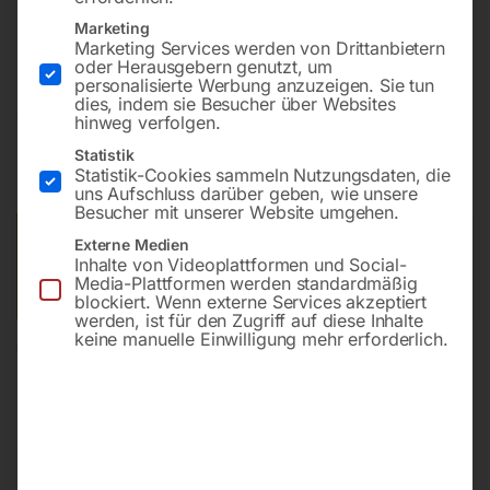
Bohrung ø28
Marketing
Gitter 100×100
Marketing Services werden von Drittanbietern
oder Herausgebern genutzt, um
personalisierte Werbung anzuzeigen. Sie tun
dies, indem sie Besucher über Websites
€
3.463,20
hinweg verfolgen.
Statistik
inkl. MwSt.
Kostenloser Versand
Statistik-Cookies sammeln Nutzungsdaten, die
Lieferzeit:
ca. 8 – 10 Wochen
uns Aufschluss darüber geben, wie unsere
Besucher mit unserer Website umgehen.
Versandkosten Standard (Österreich):
€
0,00
Externe Medien
Inhalte von Videoplattformen und Social-
Bitte beachten Sie: Die Versandkosten gelten für Österreich.
Media-Plattformen werden standardmäßig
Andere Länder können abweichen.
blockiert. Wenn externe Services akzeptiert
werden, ist für den Zugriff auf diese Inhalte
keine manuelle Einwilligung mehr erforderlich.
In den Warenkorb
Sie haben Fragen zu diesem
Artikel?