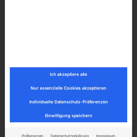
Je nach Ihren Präferenzen können Sie ihren
Schweißtische PRO aus den nachfolgenden
Bohrungssystemen wählen:
ø 28 mm im Raster 100×100 mm
ø 28 mm im Diagonalraster
ø 16 mm im Raster 100×100 mm
ø 16 mm im Diagonalraster
ø 16 mm im Raster 50×50 mm
Ich akzeptiere alle
Nur essenzielle Cookies akzeptieren
Tischplatte vom Schweißtisch –
Schweißplatte in hoher Qualität
Individuelle Datenschutz-Präferenzen
Die Tische sind aus dem Material S355J2+N
Einwilligung speichern
gemäß der Norm ISO 2768-1 gefertigt. Jede
Tischplatte hat eine gravierte Skala. Die
gravierte Skala besteht aus senkrechten und
Präferenzen
Datenschutzerklärung
Impressum