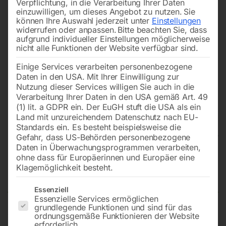
Verpflichtung, in die Verarbeitung Ihrer Daten
einzuwilligen, um dieses Angebot zu nutzen.
Sie
können Ihre Auswahl jederzeit unter
Einstellungen
widerrufen oder anpassen.
Bitte beachten Sie, dass
aufgrund individueller Einstellungen möglicherweise
nicht alle Funktionen der Website verfügbar sind.
Einige Services verarbeiten personenbezogene
Daten in den USA. Mit Ihrer Einwilligung zur
Nutzung dieser Services willigen Sie auch in die
Verarbeitung Ihrer Daten in den USA gemäß Art. 49
(1) lit. a GDPR ein. Der EuGH stuft die USA als ein
Land mit unzureichendem Datenschutz nach EU-
Standards ein. Es besteht beispielsweise die
Gefahr, dass US-Behörden personenbezogene
Daten in Überwachungsprogrammen verarbeiten,
Schweißtisch PRO auf Rädern
ohne dass für Europäerinnen und Europäer eine
Klagemöglichkeit besteht.
1500×1000 mm 28-100×100
Es folgt eine Liste der Service-Gruppen, für die eine Einwilligun
Essenziell
Essenzielle Services ermöglichen
grundlegende Funktionen und sind für das
ordnungsgemäße Funktionieren der Website
Tischplatte 1500×1000 mm
erforderlich.