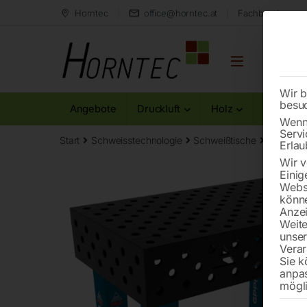
Horntec
office@horntec.at
Fachberatung au
Wir b
besu
Angebote
Druckluft
Holz
Metall
Wenn 
Servi
Start
Schweisstechnologie
Schweißtische
Schweiß
Erlau
Wir v
Einig
Websi
könne
Anzei
Weite
unse
Verar
Sie k
anpa
mögli