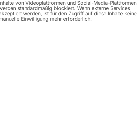
Inhalte von Videoplattformen und Social-Media-Plattformen
werden standardmäßig blockiert. Wenn externe Services
Gerne hel
akzeptiert werden, ist für den Zugriff auf diese Inhalte keine
manuelle Einwilligung mehr erforderlich.
Anfrageformular
Beschreibung
Produktsicherheit
– Serie PRO
t es in drei Serien: PRO (Schweißplatte 15mm), PLUS (Schw
0 verschiedene Plattformabmessungen zur Auswahl. Sie könne
. Sie nutzen ihn zum manuellen oder automatischen Schweiße
sserungen ausgeführt! Der günstige und stabile Schweißtis