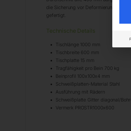
die Sicherung vor Deformierung. Die 
gefertigt.
Technische Details
Tischlänge 1000 mm
Tischbreite 600 mm
Tischplatte 15 mm
Tragfähigkeit pro Bein 700 kg
Beinprofil 100x100x4 mm
Schweißplatten-Material Stahl
Ausführung mit Rädern
Schweißplatte Gitter diagonal/Boh
Vermerk PROSTR1000x600