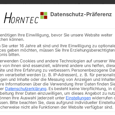
s Kärnten
Markenqualität
Lieferung nach Österreich und Deutsch
Datenschutz-Präferenz
enötigen Ihre Einwilligung, bevor Sie unsere Website weiter
chen können.
Reinigung
Schweißen
Stadtmobiliar
Stein
Sie unter 16 Jahre alt sind und Ihre Einwilligung zu optional
ces geben möchten, müssen Sie Ihre Erziehungsberechtigte
tisch PRO auf Rädern 1000×600 mm 28-diag
bnis bitten.
erwenden Cookies und andere Technologien auf unserer Web
🔍
e von ihnen sind essenziell, während andere uns helfen, dies
te und Ihre Erfahrung zu verbessern.
Personenbezogene Da
n verarbeitet werden (z. B. IP-Adressen), z. B. für personalis
gen und Inhalte oder die Messung von Anzeigen und Inhalte
re Informationen über die Verwendung Ihrer Daten finden Sie
rer
Datenschutzerklärung
.
Es besteht keine Verpflichtung, in 
Schweißtisch PRO 
beitung Ihrer Daten einzuwilligen, um dieses Angebot zu nut
önnen Ihre Auswahl jederzeit unter
Einstellungen
widerrufen 
ssen.
Bitte beachten Sie, dass aufgrund individueller Einstell
cherweise nicht alle Funktionen der Website verfügbar sind.