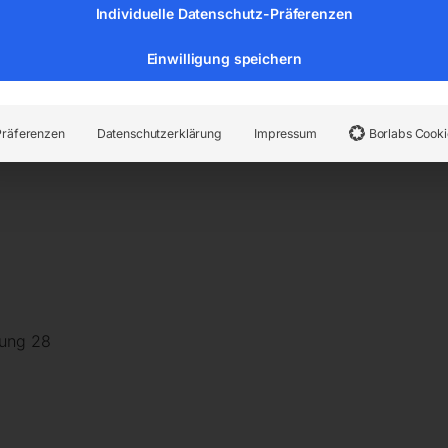
Individuelle Datenschutz-Präferenzen
Seitenwände der Tische sind 200 mm hoch und werden mit ei
Einwilligung speichern
Präferenzen
Datenschutzerklärung
Impressum
Borlabs Cooki
rung 28