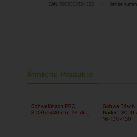
EAN:
5905398594320
Artikelnumm
Ähnliche Produkte
Schweißtisch PRO
Schweißtisch
3000×1480 mm 28-diag
Rädern 3000
16-100×100