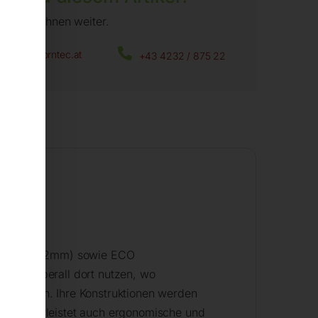
fen wir Ihnen weiter.
office@horntec.at
+43 4232 / 875 22
eißplatte 12mm) sowie ECO
n sie überall dort nutzen, wo
n nutzen. Ihre Konstruktionen werden
ch gewährleistet auch ergonomische und