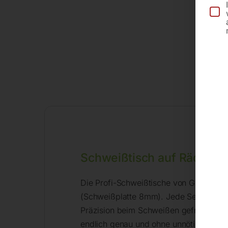
Schweißtisch auf Rädern 
Die Profi-Schweißtische von GPPH gib
(Schweißplatte 8mm). Jede Serie hat 1
Präzision beim Schweißen gefragt wird
endlich genau und ohne unnötige Verbe