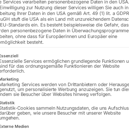
e Services verarbeiten personenbezogene Daten in den USA.
 Einwilligung zur Nutzung dieser Services willigen Sie auch in
Tischplatte 1000×600 mm
beitung Ihrer Daten in den USA gemäß Art. 49 (1) lit. a GDPR
Bohrung ø28
uGH stuft die USA als ein Land mit unzureichendem Datensc
Gitter diagonal
EU-Standards ein. Es besteht beispielsweise die Gefahr, da
rden personenbezogene Daten in Überwachungsprogramme
beiten, ohne dass für Europäerinnen und Europäer eine
möglichkeit besteht.
€
2.491,20
gt eine Liste der Service-Gruppen, für die eine Einwilligung erteilt w
Essenziell
inkl. MwSt.
Kostenloser Versand
Essenzielle Services ermöglichen grundlegende Funktionen 
Lieferzeit:
ca. 8 – 10 Wochen
sind für das ordnungsgemäße Funktionieren der Website
erforderlich.
Versandkosten Standard (Österreich):
€
Marketing
Bitte beachten Sie: Die Versandkosten g
Marketing Services werden von Drittanbietern oder Herausg
genutzt, um personalisierte Werbung anzuzeigen. Sie tun die
indem sie Besucher über Websites hinweg verfolgen.
In den 
Statistik
Statistik-Cookies sammeln Nutzungsdaten, die uns Aufschlus
darüber geben, wie unsere Besucher mit unserer Website
umgehen.
Sie haben Frag
Externe Medien