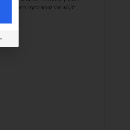
ner Abweichungstoleranz von ±0,3°
e