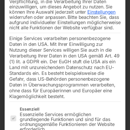
Verpflichtung, in die Verarbeitung Ihrer Daten
einzuwilligen, um dieses Angebot zu nutzen.
Sie
können Ihre Auswahl jederzeit unter
Einstellungen
widerrufen oder anpassen.
Bitte beachten Sie, dass
aufgrund individueller Einstellungen möglicherweise
nicht alle Funktionen der Website verfügbar sind.
Einige Services verarbeiten personenbezogene
Daten in den USA. Mit Ihrer Einwilligung zur
Nutzung dieser Services willigen Sie auch in die
Verarbeitung Ihrer Daten in den USA gemäß Art. 49
(1) lit. a GDPR ein. Der EuGH stuft die USA als ein
Land mit unzureichendem Datenschutz nach EU-
Standards ein. Es besteht beispielsweise die
Gefahr, dass US-Behörden personenbezogene
Daten in Überwachungsprogrammen verarbeiten,
Schweißtisch PRO auf Rädern
ohne dass für Europäerinnen und Europäer eine
Klagemöglichkeit besteht.
1000×600 mm 28-100×100
Es folgt eine Liste der Service-Gruppen, für die eine Einwilligun
Essenziell
Essenzielle Services ermöglichen
grundlegende Funktionen und sind für das
ordnungsgemäße Funktionieren der Website
Tischplatte 1000×600 mm
erforderlich.