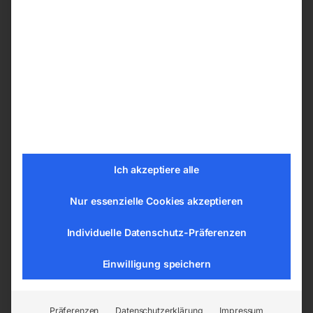
Je nach Ihren Präferenzen können Sie ihren
Schweißtische PRO aus den nachfolgenden
Bohrungssystemen wählen:
ø 28 mm im Raster 100×100 mm
ø 28 mm im Diagonalraster
ø 16 mm im Raster 100×100 mm
ø 16 mm im Diagonalraster
ø 16 mm im Raster 50×50 mm
Ich akzeptiere alle
Nur essenzielle Cookies akzeptieren
Tischplatte vom Schweißtisch –
Schweißplatte in hoher Qualität
Individuelle Datenschutz-Präferenzen
Die Tische sind aus dem Material S355J2+N
Einwilligung speichern
gemäß der Norm ISO 2768-1 gefertigt. Jede
Tischplatte hat eine gravierte Skala. Die
gravierte Skala besteht aus senkrechten und
Präferenzen
Datenschutzerklärung
Impressum