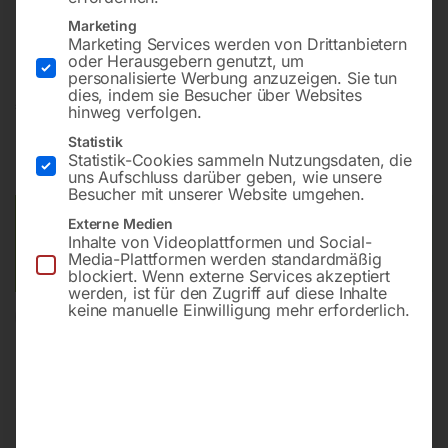
Bohrung ø28
Marketing
Gitter 100×100
Marketing Services werden von Drittanbietern
oder Herausgebern genutzt, um
personalisierte Werbung anzuzeigen. Sie tun
dies, indem sie Besucher über Websites
€
2.131,20
hinweg verfolgen.
Statistik
inkl. MwSt.
Kostenloser Versand
Statistik-Cookies sammeln Nutzungsdaten, die
Lieferzeit:
ca. 8 – 10 Wochen
uns Aufschluss darüber geben, wie unsere
Besucher mit unserer Website umgehen.
Versandkosten Standard (Österreich):
€
0,00
Externe Medien
Inhalte von Videoplattformen und Social-
Bitte beachten Sie: Die Versandkosten gelten für Österreich.
Media-Plattformen werden standardmäßig
Andere Länder können abweichen.
blockiert. Wenn externe Services akzeptiert
werden, ist für den Zugriff auf diese Inhalte
keine manuelle Einwilligung mehr erforderlich.
In den Warenkorb
Sie haben Fragen zu diesem
Artikel?