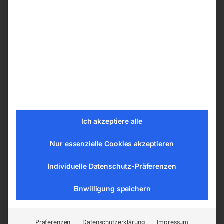
Je nach Ihren Präferenzen können Sie ihren
Schweißtische PRO aus den nachfolgenden
Bohrungssystemen wählen:
ø 28 mm im Raster 100×100 mm
ø 28 mm im Diagonalraster
ø 16 mm im Raster 100×100 mm
ø 16 mm im Diagonalraster
ø 16 mm im Raster 50×50 mm
Ich akzeptiere alle
Nur essenzielle Cookies akzeptieren
Tischplatte vom Schweißtisch –
Schweißplatte in hoher Qualität
Individuelle Datenschutz-Präferenzen
Die Tische sind aus dem Material S355J2+N
Einwilligung speichern
gemäß der Norm ISO 2768-1 gefertigt. Jede
Tischplatte hat eine gravierte Skala. Die
gravierte Skala besteht aus senkrechten und
Präferenzen
Datenschutzerklärung
Impressum