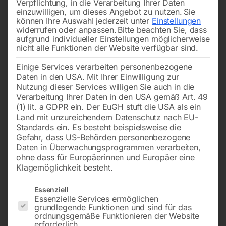
Verpflichtung, in die Verarbeitung Ihrer Daten
einzuwilligen, um dieses Angebot zu nutzen.
Sie
können Ihre Auswahl jederzeit unter
Einstellungen
widerrufen oder anpassen.
Bitte beachten Sie, dass
aufgrund individueller Einstellungen möglicherweise
nicht alle Funktionen der Website verfügbar sind.
Einige Services verarbeiten personenbezogene
Daten in den USA. Mit Ihrer Einwilligung zur
Nutzung dieser Services willigen Sie auch in die
Verarbeitung Ihrer Daten in den USA gemäß Art. 49
(1) lit. a GDPR ein. Der EuGH stuft die USA als ein
Land mit unzureichendem Datenschutz nach EU-
Standards ein. Es besteht beispielsweise die
Gefahr, dass US-Behörden personenbezogene
Daten in Überwachungsprogrammen verarbeiten,
Schweißtisch PRO 1200×800 mm
ohne dass für Europäerinnen und Europäer eine
Klagemöglichkeit besteht.
28-100×100
Es folgt eine Liste der Service-Gruppen, für die eine Einwilligun
Essenziell
Essenzielle Services ermöglichen
grundlegende Funktionen und sind für das
ordnungsgemäße Funktionieren der Website
Tischplatte 1200×800 mm
erforderlich.