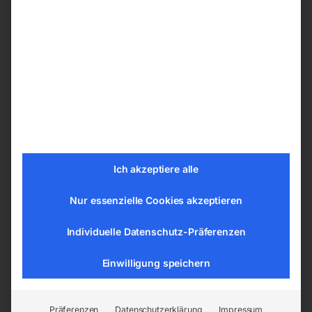
Je nach Ihren Präferenzen können Sie ihren
Schweißtische PRO aus den nachfolgenden
Bohrungssystemen wählen:
ø 28 mm im Raster 100×100 mm
ø 28 mm im Diagonalraster
ø 16 mm im Raster 100×100 mm
ø 16 mm im Diagonalraster
ø 16 mm im Raster 50×50 mm
Ich akzeptiere alle
Nur essenzielle Cookies akzeptieren
Tischplatte vom Schweißtisch –
Schweißplatte in hoher Qualität
Individuelle Datenschutz-Präferenzen
Die Tische sind aus dem Material S355J2+N
Einwilligung speichern
gemäß der Norm ISO 2768-1 gefertigt. Jede
Tischplatte hat eine gravierte Skala. Die
gravierte Skala besteht aus senkrechten und
Präferenzen
Datenschutzerklärung
Impressum