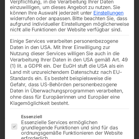
Verpflichtung, in die Verarbeitung Ihrer Daten
einzuwilligen, um dieses Angebot zu nutzen.
Sie
können Ihre Auswahl jederzeit unter
Einstellungen
widerrufen oder anpassen.
Bitte beachten Sie, dass
aufgrund individueller Einstellungen möglicherweise
nicht alle Funktionen der Website verfügbar sind.
Einige Services verarbeiten personenbezogene
Daten in den USA. Mit Ihrer Einwilligung zur
Nutzung dieser Services willigen Sie auch in die
Verarbeitung Ihrer Daten in den USA gemäß Art. 49
(1) lit. a GDPR ein. Der EuGH stuft die USA als ein
Land mit unzureichendem Datenschutz nach EU-
Standards ein. Es besteht beispielsweise die
Gefahr, dass US-Behörden personenbezogene
Daten in Überwachungsprogrammen verarbeiten,
Schweißtisch PRO 1000×600 mm
ohne dass für Europäerinnen und Europäer eine
Klagemöglichkeit besteht.
16-diag
Es folgt eine Liste der Service-Gruppen, für die eine Einwilligun
Essenziell
Essenzielle Services ermöglichen
grundlegende Funktionen und sind für das
ordnungsgemäße Funktionieren der Website
Tischplatte 1000×600 mm
erforderlich.