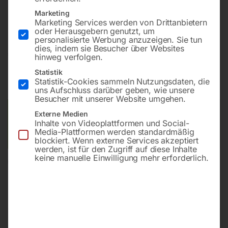
Bohrung ø16
Marketing
Gitter diagonal
Marketing Services werden von Drittanbietern
oder Herausgebern genutzt, um
personalisierte Werbung anzuzeigen. Sie tun
dies, indem sie Besucher über Websites
€
2.184,00
hinweg verfolgen.
Statistik
inkl. MwSt.
Kostenloser Versand
Statistik-Cookies sammeln Nutzungsdaten, die
Lieferzeit:
ca. 8 – 10 Wochen
uns Aufschluss darüber geben, wie unsere
Besucher mit unserer Website umgehen.
Versandkosten Standard (Österreich):
€
0,00
Externe Medien
Inhalte von Videoplattformen und Social-
Bitte beachten Sie: Die Versandkosten gelten für Österreich.
Media-Plattformen werden standardmäßig
Andere Länder können abweichen.
blockiert. Wenn externe Services akzeptiert
werden, ist für den Zugriff auf diese Inhalte
keine manuelle Einwilligung mehr erforderlich.
In den Warenkorb
Sie haben Fragen zu diesem
Artikel?