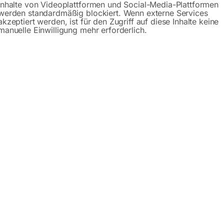
Inhalte von Videoplattformen und Social-Media-Plattformen
werden standardmäßig blockiert. Wenn externe Services
akzeptiert werden, ist für den Zugriff auf diese Inhalte keine
Anfrageformular
manuelle Einwilligung mehr erforderlich.
Beschreibung
Produktsicherheit
 Serie PLUS
 es in drei Serien: PRO (Schweißplatte 15mm),
PLUS (Schwei
0 verschiedene Plattformabmessungen zur Auswahl. Sie könne
. Sie nutzen ihn zum manuellen oder automatischen Schweiße
sserungen ausgeführt! Der günstige und stabile Schweißtis
äzision sowie die Wiederholbarkeit der ausgeführten Konstruk