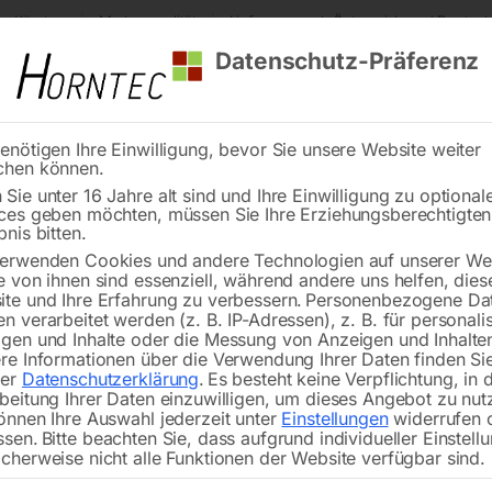
s Kärnten
Markenqualität
Lieferung nach Österreich und Deutsch
Datenschutz-Präferenz
enötigen Ihre Einwilligung, bevor Sie unsere Website weiter
chen können.
Reinigung
Schweißen
Stadtmobiliar
Stein
Sie unter 16 Jahre alt sind und Ihre Einwilligung zu optional
ces geben möchten, müssen Sie Ihre Erziehungsberechtigte
tisch PLUS 3000×1480 mm 16-100×100
bnis bitten.
erwenden Cookies und andere Technologien auf unserer Web
🔍
e von ihnen sind essenziell, während andere uns helfen, dies
te und Ihre Erfahrung zu verbessern.
Personenbezogene Da
n verarbeitet werden (z. B. IP-Adressen), z. B. für personalis
gen und Inhalte oder die Messung von Anzeigen und Inhalte
re Informationen über die Verwendung Ihrer Daten finden Sie
rer
Datenschutzerklärung
.
Es besteht keine Verpflichtung, in 
Schweißtisch PLU
beitung Ihrer Daten einzuwilligen, um dieses Angebot zu nut
önnen Ihre Auswahl jederzeit unter
Einstellungen
widerrufen 
ssen.
Bitte beachten Sie, dass aufgrund individueller Einstell
cherweise nicht alle Funktionen der Website verfügbar sind.
Tischplatte 3000×1480 mm