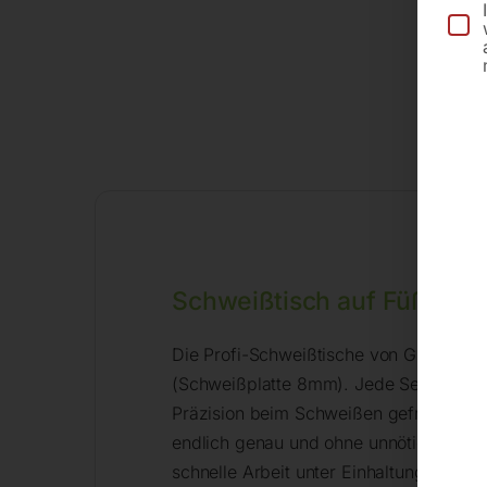
Schweißtisch auf Füßen –
Die Profi-Schweißtische von GPPH gibt
(Schweißplatte 8mm). Jede Serie hat 1
Präzision beim Schweißen gefragt wird
endlich genau und ohne unnötige Verbe
schnelle Arbeit unter Einhaltung der Pr