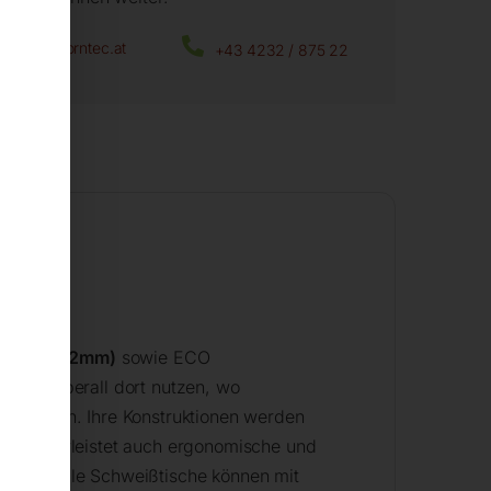
office@horntec.at
+43 4232 / 875 22
ßplatte 12mm)
sowie ECO
n sie überall dort nutzen, wo
n nutzen. Ihre Konstruktionen werden
ch gewährleistet auch ergonomische und
tionen. Alle Schweißtische können mit