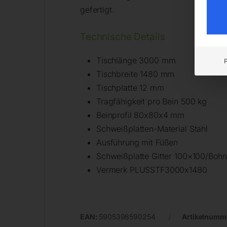
gefertigt.
Technische Details
Tischlänge 3000 mm
Tischbreite 1480 mm
Tischplatte 12 mm
Tragfähigkeit pro Bein 500 kg
Beinprofil 80x80x4 mm
Schweißplatten-Material Stahl
Ausführung mit Füßen
Schweißplatte Gitter 100×100/Bohr
Vermerk PLUSSTF3000x1480
EAN:
5905398590254
Artikelnumm