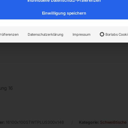
Individuelle Datenschutz-Präferenzen
Einwilligung speichern
Präferenzen
Datenschutzerklärung
Impressum
Borlabs Cooki
ung 16
er:
16100x100STWTPLUS300x148
Kategorie:
Schweißtische