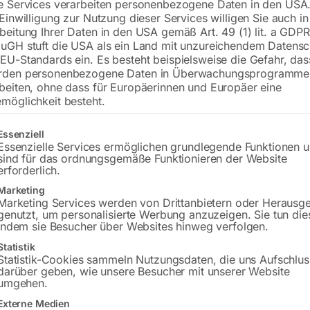
e Services verarbeiten personenbezogene Daten in den USA.
Bohrung ø16
 Einwilligung zur Nutzung dieser Services willigen Sie auch in
Gitter 100×100
beitung Ihrer Daten in den USA gemäß Art. 49 (1) lit. a GDPR
uGH stuft die USA als ein Land mit unzureichendem Datensc
EU-Standards ein. Es besteht beispielsweise die Gefahr, da
rden personenbezogene Daten in Überwachungsprogramme
€
4.992,00
beiten, ohne dass für Europäerinnen und Europäer eine
möglichkeit besteht.
inkl. MwSt.
Kostenloser Versand
Lieferzeit:
ca. 8 – 10 Wochen
gt eine Liste der Service-Gruppen, für die eine Einwilligung erteilt w
Essenziell
Essenzielle Services ermöglichen grundlegende Funktionen 
sind für das ordnungsgemäße Funktionieren der Website
Versandkosten Standard (Österreich):
€
erforderlich.
Bitte beachten Sie: Die Versandkosten g
Marketing
Marketing Services werden von Drittanbietern oder Herausg
genutzt, um personalisierte Werbung anzuzeigen. Sie tun die
In den 
indem sie Besucher über Websites hinweg verfolgen.
Statistik
Statistik-Cookies sammeln Nutzungsdaten, die uns Aufschlus
darüber geben, wie unsere Besucher mit unserer Website
Sie haben Frag
umgehen.
Externe Medien
Gerne hel