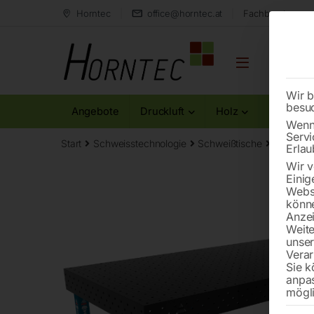
Horntec
office@horntec.at
Fachberatung au
Wir b
besu
Angebote
Druckluft
Holz
Metall
Wenn 
Servi
Start
Schweisstechnologie
Schweißtische
Schweiß
Erlau
Wir v
Einig
Websi
könne
Anzei
Weite
unse
Verar
Sie k
anpa
mögli