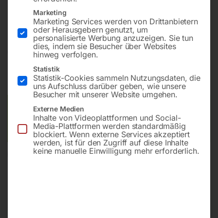
Bohrung ø16
Marketing
Gitter diagonal
Marketing Services werden von Drittanbietern
oder Herausgebern genutzt, um
personalisierte Werbung anzuzeigen. Sie tun
dies, indem sie Besucher über Websites
€
2.508,00
hinweg verfolgen.
Statistik
inkl. MwSt.
Kostenloser Versand
Statistik-Cookies sammeln Nutzungsdaten, die
Lieferzeit:
ca. 8 – 10 Wochen
uns Aufschluss darüber geben, wie unsere
Besucher mit unserer Website umgehen.
Versandkosten Standard (Österreich):
€
0,00
Externe Medien
Inhalte von Videoplattformen und Social-
Bitte beachten Sie: Die Versandkosten gelten für Österreich.
Media-Plattformen werden standardmäßig
Andere Länder können abweichen.
blockiert. Wenn externe Services akzeptiert
werden, ist für den Zugriff auf diese Inhalte
keine manuelle Einwilligung mehr erforderlich.
In den Warenkorb
Sie haben Fragen zu diesem
Artikel?