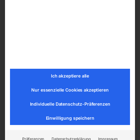
Je nach Ihren Präferenzen können Sie ihren
Schweißtische PLUS
aus den nachfolgenden
Bohrungssystemen wählen:
ø 28 mm im Raster 100×100 mm
ø 28 mm im Diagonalraster
ø 16 mm im Raster 100×100 mm
ø 16 mm im Diagonalraster
ø 16 mm im Raster 50×50 mm
Ich akzeptiere alle
Nur essenzielle Cookies akzeptieren
Tischplatte vom Schweißtisch –
Schweißplatte in hoher Qualität
Individuelle Datenschutz-Präferenzen
Die Tische sind aus dem Material S355J2+N
Einwilligung speichern
gemäß der Norm ISO 2768-1 gefertigt. Jede
Tischplatte hat eine gravierte Skala. Die
gravierte Skala besteht aus senkrechten und
Präferenzen
Datenschutzerklärung
Impressum