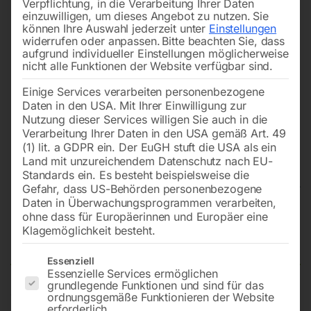
Verpflichtung, in die Verarbeitung Ihrer Daten
einzuwilligen, um dieses Angebot zu nutzen.
Sie
können Ihre Auswahl jederzeit unter
Einstellungen
widerrufen oder anpassen.
Bitte beachten Sie, dass
aufgrund individueller Einstellungen möglicherweise
nicht alle Funktionen der Website verfügbar sind.
Einige Services verarbeiten personenbezogene
Daten in den USA. Mit Ihrer Einwilligung zur
Nutzung dieser Services willigen Sie auch in die
Verarbeitung Ihrer Daten in den USA gemäß Art. 49
(1) lit. a GDPR ein. Der EuGH stuft die USA als ein
Land mit unzureichendem Datenschutz nach EU-
Standards ein. Es besteht beispielsweise die
Gefahr, dass US-Behörden personenbezogene
Daten in Überwachungsprogrammen verarbeiten,
Schweißtisch PLUS 1200×1200
ohne dass für Europäerinnen und Europäer eine
Klagemöglichkeit besteht.
mm 16-diag
Es folgt eine Liste der Service-Gruppen, für die eine Einwilligun
Essenziell
Essenzielle Services ermöglichen
grundlegende Funktionen und sind für das
ordnungsgemäße Funktionieren der Website
Tischplatte 1200×1200 mm
erforderlich.