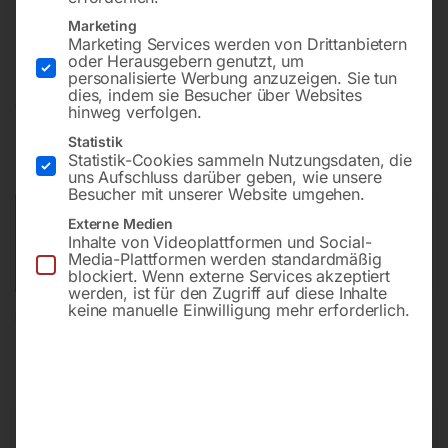
Bohrung ø28
Marketing
Gitter diagonal
Marketing Services werden von Drittanbietern
oder Herausgebern genutzt, um
personalisierte Werbung anzuzeigen. Sie tun
dies, indem sie Besucher über Websites
€
1.884,00
hinweg verfolgen.
Statistik
inkl. MwSt.
Kostenloser Versand
Statistik-Cookies sammeln Nutzungsdaten, die
Lieferzeit:
ca. 8 – 10 Wochen
uns Aufschluss darüber geben, wie unsere
Besucher mit unserer Website umgehen.
Versandkosten Standard (Österreich):
€
0,00
Externe Medien
Inhalte von Videoplattformen und Social-
Bitte beachten Sie: Die Versandkosten gelten für Österreich.
Media-Plattformen werden standardmäßig
Andere Länder können abweichen.
blockiert. Wenn externe Services akzeptiert
werden, ist für den Zugriff auf diese Inhalte
keine manuelle Einwilligung mehr erforderlich.
In den Warenkorb
Sie haben Fragen zu diesem
Artikel?