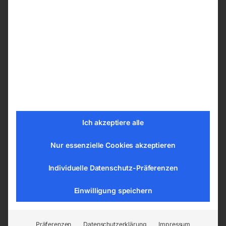
Je nach Ihren Präferenzen können Sie ihren
Schweißtische PLUS
aus den nachfolgenden
Bohrungssystemen wählen:
ø 28 mm im Raster 100×100 mm
ø 28 mm im Diagonalraster
ø 16 mm im Raster 100×100 mm
ø 16 mm im Diagonalraster
ø 16 mm im Raster 50×50 mm
Ich akzeptiere alle
Nur essenzielle Cookies akzeptieren
Tischplatte vom Schweißtisch –
Schweißplatte in hoher Qualität
Individuelle Datenschutz-Präferenzen
Die Tische sind aus dem Material S355J2+N
Einwilligung speichern
gemäß der Norm ISO 2768-1 gefertigt. Jede
Tischplatte hat eine gravierte Skala. Die
gravierte Skala besteht aus senkrechten und
Präferenzen
Datenschutzerklärung
Impressum