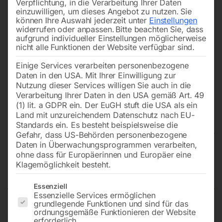
Verpflichtung, in die Verarbeitung Ihrer Daten
einzuwilligen, um dieses Angebot zu nutzen.
Sie
können Ihre Auswahl jederzeit unter
Einstellungen
widerrufen oder anpassen.
Bitte beachten Sie, dass
aufgrund individueller Einstellungen möglicherweise
nicht alle Funktionen der Website verfügbar sind.
Einige Services verarbeiten personenbezogene
Daten in den USA. Mit Ihrer Einwilligung zur
Nutzung dieser Services willigen Sie auch in die
Verarbeitung Ihrer Daten in den USA gemäß Art. 49
(1) lit. a GDPR ein. Der EuGH stuft die USA als ein
Land mit unzureichendem Datenschutz nach EU-
Standards ein. Es besteht beispielsweise die
Gefahr, dass US-Behörden personenbezogene
Daten in Überwachungsprogrammen verarbeiten,
Schweißtisch PLUS 1000×1000
ohne dass für Europäerinnen und Europäer eine
Klagemöglichkeit besteht.
mm 28-diag
Es folgt eine Liste der Service-Gruppen, für die eine Einwilligun
Essenziell
Essenzielle Services ermöglichen
grundlegende Funktionen und sind für das
ordnungsgemäße Funktionieren der Website
Tischplatte 1000×1000 mm
erforderlich.