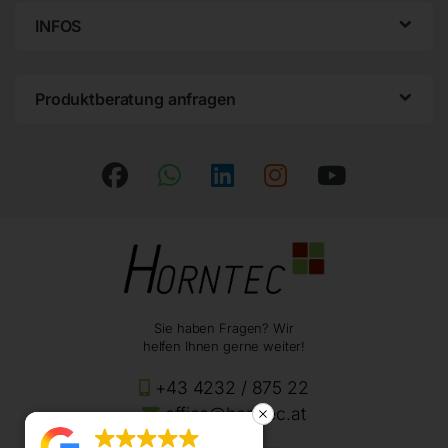
INFOS
Produktberatung anfragen
Sie haben Fragen? Wir
helfen Ihnen gerne weiter!
+43 4232 / 875 22
office@horntec.at