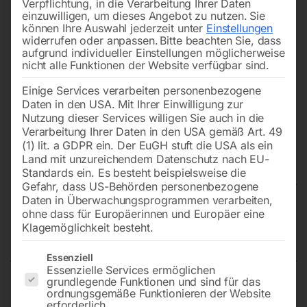
Verpflichtung, in die Verarbeitung Ihrer Daten
einzuwilligen, um dieses Angebot zu nutzen.
Sie
können Ihre Auswahl jederzeit unter
Einstellungen
widerrufen oder anpassen.
Bitte beachten Sie, dass
aufgrund individueller Einstellungen möglicherweise
nicht alle Funktionen der Website verfügbar sind.
Einige Services verarbeiten personenbezogene
Daten in den USA. Mit Ihrer Einwilligung zur
Nutzung dieser Services willigen Sie auch in die
Verarbeitung Ihrer Daten in den USA gemäß Art. 49
(1) lit. a GDPR ein. Der EuGH stuft die USA als ein
Land mit unzureichendem Datenschutz nach EU-
Standards ein. Es besteht beispielsweise die
Gefahr, dass US-Behörden personenbezogene
Daten in Überwachungsprogrammen verarbeiten,
Schweißtisch ECO auf Rädern
ohne dass für Europäerinnen und Europäer eine
Klagemöglichkeit besteht.
1200×1000 mm 16-diag
Es folgt eine Liste der Service-Gruppen, für die eine Einwilligun
Essenziell
Essenzielle Services ermöglichen
grundlegende Funktionen und sind für das
ordnungsgemäße Funktionieren der Website
Tischplatte 1200×1000 mm
erforderlich.