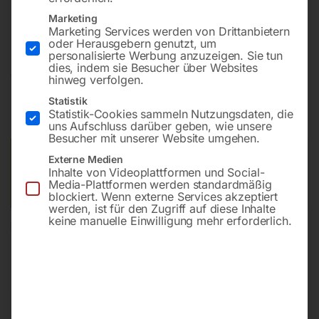
Bohrung ø16
Marketing
Gitter diagonal
Marketing Services werden von Drittanbietern
oder Herausgebern genutzt, um
personalisierte Werbung anzuzeigen. Sie tun
dies, indem sie Besucher über Websites
€
1.670,40
hinweg verfolgen.
Statistik
inkl. MwSt.
Kostenloser Versand
Statistik-Cookies sammeln Nutzungsdaten, die
Lieferzeit:
ca. 8 – 10 Wochen
uns Aufschluss darüber geben, wie unsere
Besucher mit unserer Website umgehen.
Versandkosten Standard (Österreich):
€
0,00
Externe Medien
Inhalte von Videoplattformen und Social-
Bitte beachten Sie: Die Versandkosten gelten für Österreich.
Media-Plattformen werden standardmäßig
Andere Länder können abweichen.
blockiert. Wenn externe Services akzeptiert
werden, ist für den Zugriff auf diese Inhalte
keine manuelle Einwilligung mehr erforderlich.
In den Warenkorb
Sie haben Fragen zu diesem
Artikel?