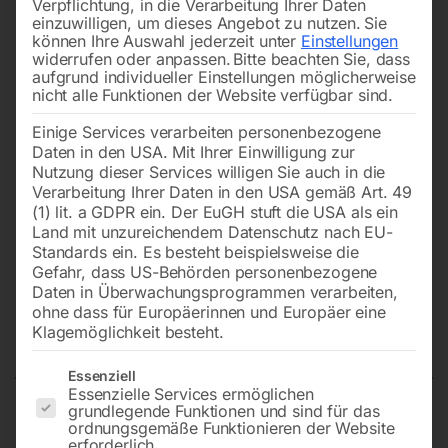
Verpflichtung, in die Verarbeitung Ihrer Daten
einzuwilligen, um dieses Angebot zu nutzen.
Sie
können Ihre Auswahl jederzeit unter
Einstellungen
widerrufen oder anpassen.
Bitte beachten Sie, dass
aufgrund individueller Einstellungen möglicherweise
nicht alle Funktionen der Website verfügbar sind.
Einige Services verarbeiten personenbezogene
Daten in den USA. Mit Ihrer Einwilligung zur
Nutzung dieser Services willigen Sie auch in die
Verarbeitung Ihrer Daten in den USA gemäß Art. 49
(1) lit. a GDPR ein. Der EuGH stuft die USA als ein
Land mit unzureichendem Datenschutz nach EU-
Standards ein. Es besteht beispielsweise die
Gefahr, dass US-Behörden personenbezogene
Daten in Überwachungsprogrammen verarbeiten,
Schweißermütze blau WELDAS
ohne dass für Europäerinnen und Europäer eine
23-6515
Klagemöglichkeit besteht.
Es folgt eine Liste der Service-Gruppen, für die eine Einwilligun
Essenziell
Essenzielle Services ermöglichen
grundlegende Funktionen und sind für das
KopfØ 61cm, aus feuerfestem Gewebe
ordnungsgemäße Funktionieren der Website
erforderlich.