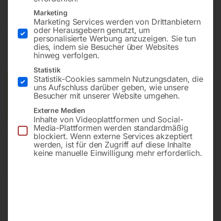
Marketing
Marketing Services werden von Drittanbietern
€
12,00
oder Herausgebern genutzt, um
personalisierte Werbung anzuzeigen. Sie tun
dies, indem sie Besucher über Websites
inkl. MwSt.
zzgl.
Versandkosten
hinweg verfolgen.
Lieferzeit:
ca. 2 - 3 Tage
Statistik
Statistik-Cookies sammeln Nutzungsdaten, die
Versandkosten Standard (Österreich):
€
10,00
uns Aufschluss darüber geben, wie unsere
Besucher mit unserer Website umgehen.
Bitte beachten Sie: Die Versandkosten gelten für Österreich.
Andere Länder können abweichen.
Externe Medien
Inhalte von Videoplattformen und Social-
Media-Plattformen werden standardmäßig
In den Warenkorb
blockiert. Wenn externe Services akzeptiert
werden, ist für den Zugriff auf diese Inhalte
keine manuelle Einwilligung mehr erforderlich.
Sie haben Fragen zu diesem
Artikel?
Gerne helfen wir Ihnen weiter.