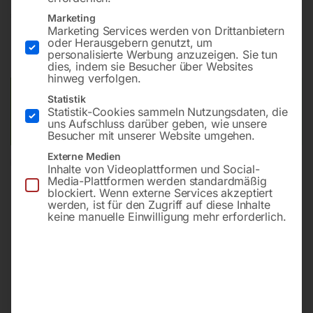
€
72,00
Marketing
Marketing Services werden von Drittanbietern
oder Herausgebern genutzt, um
inkl. MwSt.
zzgl.
Versandkosten
personalisierte Werbung anzuzeigen. Sie tun
Lieferzeit:
ca. 2 - 3 Tage
dies, indem sie Besucher über Websites
hinweg verfolgen.
Versandkosten Standard (Österreich):
€
10,00
Statistik
Statistik-Cookies sammeln Nutzungsdaten, die
Bitte beachten Sie: Die Versandkosten gelten für Österreich.
uns Aufschluss darüber geben, wie unsere
Andere Länder können abweichen.
Besucher mit unserer Website umgehen.
Externe Medien
In den Warenkorb
Inhalte von Videoplattformen und Social-
Media-Plattformen werden standardmäßig
blockiert. Wenn externe Services akzeptiert
werden, ist für den Zugriff auf diese Inhalte
keine manuelle Einwilligung mehr erforderlich.
Sie haben Fragen zu diesem
Artikel?
Gerne helfen wir Ihnen weiter.
Anfrageformular