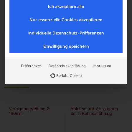
4911 Ried/Tumeltsham
Ich akzeptiere alle
office@elmag.at
Österreich
Nur essenzielle Cookies akzeptieren
Individuelle Datenschutz-Präferenzen
Einwilligung speichern
Präferenzen
Datenschutzerklärung
Impressum
Borlabs Cookie
Ähnliche Produkte
Verbindungsleitung Ø
Abluftset mit Absaugarm
160mm
3m in Rohrausführung