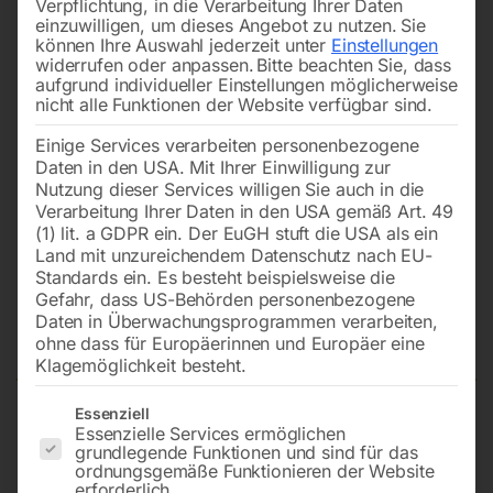
Verpflichtung, in die Verarbeitung Ihrer Daten
einzuwilligen, um dieses Angebot zu nutzen.
Sie
können Ihre Auswahl jederzeit unter
Einstellungen
widerrufen oder anpassen.
Bitte beachten Sie, dass
aufgrund individueller Einstellungen möglicherweise
nicht alle Funktionen der Website verfügbar sind.
Einige Services verarbeiten personenbezogene
Daten in den USA. Mit Ihrer Einwilligung zur
Nutzung dieser Services willigen Sie auch in die
Verarbeitung Ihrer Daten in den USA gemäß Art. 49
(1) lit. a GDPR ein. Der EuGH stuft die USA als ein
Land mit unzureichendem Datenschutz nach EU-
Standards ein. Es besteht beispielsweise die
Gefahr, dass US-Behörden personenbezogene
Daten in Überwachungsprogrammen verarbeiten,
Schweißelektroden MT-RC3 blau
ohne dass für Europäerinnen und Europäer eine
Klagemöglichkeit besteht.
Es folgt eine Liste der Service-Gruppen, für die eine Einwilligun
Essenziell
Essenzielle Services ermöglichen
3,2×350 mm (ca. 141 Stk./ 4,5 kg. Pkg)
grundlegende Funktionen und sind für das
ordnungsgemäße Funktionieren der Website
erforderlich.