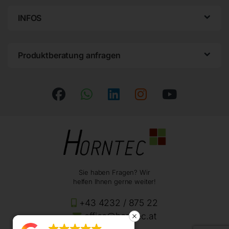
INFOS
Produktberatung anfragen
Sie haben Fragen? Wir
helfen Ihnen gerne weiter!
+43 4232 / 875 22
office@horntec.at