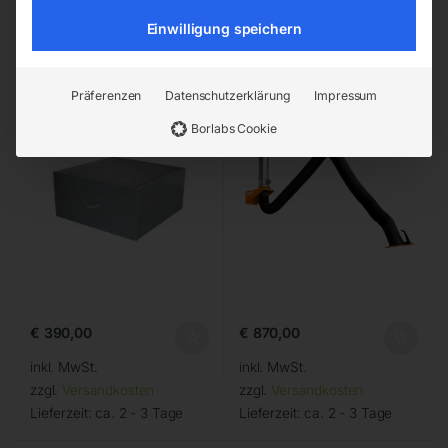
Einwilligung speichern
Hauptfilter zu Filter-Master
Absaugarm in
Absauganlage
Schlauchausführung 2m
Präferenzen
Datenschutzerklärung
Impressum
Borlabs Cookie
€
390,00
€
870,00
inkl. MwSt.
inkl. MwSt.
zzgl.
Versandkosten
zzgl.
Versandkosten
Lieferzeit:
ca. 2 - 3 Tage
Lieferzeit:
ca. 2 - 3 Tage