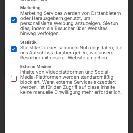
(Preis per Rolle)
Marketing
Marketing Services werden von Drittanbietern
oder Herausgebern genutzt, um
personalisierte Werbung anzuzeigen. Sie tun
dies, indem sie Besucher über Websites
€
22,80
hinweg verfolgen.
inkl. MwSt.
Statistik
Statistik-Cookies sammeln Nutzungsdaten, die
uns Aufschluss darüber geben, wie unsere
Versandkosten Standard (Österreich):
€
10,00
Besucher mit unserer Website umgehen.
Bitte beachten Sie: Die Versandkosten gelten für Österreich.
Externe Medien
Andere Länder können abweichen.
Inhalte von Videoplattformen und Social-
Media-Plattformen werden standardmäßig
blockiert. Wenn externe Services akzeptiert
werden, ist für den Zugriff auf diese Inhalte
keine manuelle Einwilligung mehr erforderlich.
Produktsicherheit
Produktsicherheit