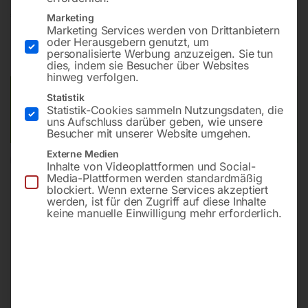
€
11,40
Marketing
Marketing Services werden von Drittanbietern
oder Herausgebern genutzt, um
inkl. MwSt.
zzgl.
Versandkosten
personalisierte Werbung anzuzeigen. Sie tun
Lieferzeit:
ca. 2 - 3 Tage
dies, indem sie Besucher über Websites
hinweg verfolgen.
Versandkosten Standard (Österreich):
€
10,00
Statistik
Statistik-Cookies sammeln Nutzungsdaten, die
Bitte beachten Sie: Die Versandkosten gelten für Österreich.
uns Aufschluss darüber geben, wie unsere
Andere Länder können abweichen.
Besucher mit unserer Website umgehen.
Externe Medien
In den Warenkorb
Inhalte von Videoplattformen und Social-
Media-Plattformen werden standardmäßig
blockiert. Wenn externe Services akzeptiert
werden, ist für den Zugriff auf diese Inhalte
keine manuelle Einwilligung mehr erforderlich.
Sie haben Fragen zu diesem
Artikel?
Gerne helfen wir Ihnen weiter.
Anfrageformular