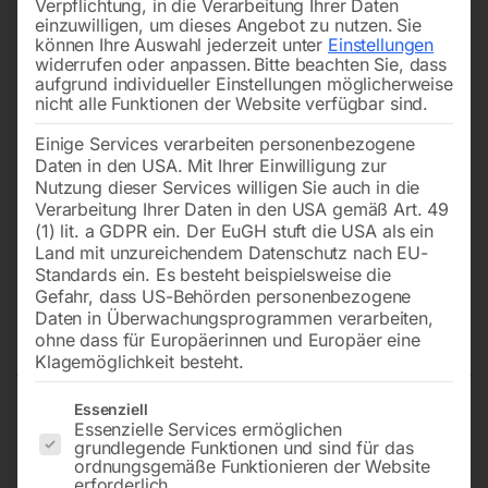
Verpflichtung, in die Verarbeitung Ihrer Daten
einzuwilligen, um dieses Angebot zu nutzen.
Sie
können Ihre Auswahl jederzeit unter
Einstellungen
widerrufen oder anpassen.
Bitte beachten Sie, dass
aufgrund individueller Einstellungen möglicherweise
nicht alle Funktionen der Website verfügbar sind.
Einige Services verarbeiten personenbezogene
Daten in den USA. Mit Ihrer Einwilligung zur
Nutzung dieser Services willigen Sie auch in die
Verarbeitung Ihrer Daten in den USA gemäß Art. 49
(1) lit. a GDPR ein. Der EuGH stuft die USA als ein
Land mit unzureichendem Datenschutz nach EU-
Standards ein. Es besteht beispielsweise die
Gefahr, dass US-Behörden personenbezogene
Daten in Überwachungsprogrammen verarbeiten,
Schweißbrille
ohne dass für Europäerinnen und Europäer eine
Klagemöglichkeit besteht.
Es folgt eine Liste der Service-Gruppen, für die eine Einwilligun
Essenziell
Essenzielle Services ermöglichen
mit Gläser DIN 5, schraubbar
grundlegende Funktionen und sind für das
ordnungsgemäße Funktionieren der Website
erforderlich.