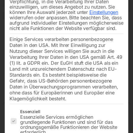
Verpflichtung, in die Verarbeitung Ihrer Daten
einzuwilligen, um dieses Angebot zu nutzen.
Sie
können Ihre Auswahl jederzeit unter
Einstellungen
widerrufen oder anpassen.
Bitte beachten Sie, dass
aufgrund individueller Einstellungen möglicherweise
nicht alle Funktionen der Website verfügbar sind.
Einige Services verarbeiten personenbezogene
Daten in den USA. Mit Ihrer Einwilligung zur
Nutzung dieser Services willigen Sie auch in die
Verarbeitung Ihrer Daten in den USA gemäß Art. 49
(1) lit. a GDPR ein. Der EuGH stuft die USA als ein
Land mit unzureichendem Datenschutz nach EU-
Standards ein. Es besteht beispielsweise die
Gefahr, dass US-Behörden personenbezogene
Daten in Überwachungsprogrammen verarbeiten,
Schrägkugellager Nr.: (06) 52
ohne dass für Europäerinnen und Europäer eine
Klagemöglichkeit besteht.
Es folgt eine Liste der Service-Gruppen, für die eine Einwilligun
Essenziell
Essenzielle Services ermöglichen
zu UFM 125 GT
grundlegende Funktionen und sind für das
ordnungsgemäße Funktionieren der Website
erforderlich.