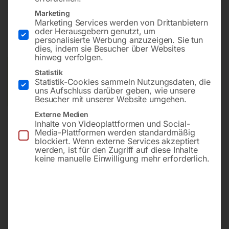
€
252,00
Marketing
Marketing Services werden von Drittanbietern
oder Herausgebern genutzt, um
inkl. MwSt.
zzgl.
Versandkosten
personalisierte Werbung anzuzeigen. Sie tun
Lieferzeit:
ca. 2 - 3 Tage
dies, indem sie Besucher über Websites
hinweg verfolgen.
Versandkosten Standard (Österreich):
€
10,00
Statistik
Statistik-Cookies sammeln Nutzungsdaten, die
Bitte beachten Sie: Die Versandkosten gelten für Österreich.
uns Aufschluss darüber geben, wie unsere
Andere Länder können abweichen.
Besucher mit unserer Website umgehen.
Externe Medien
In den Warenkorb
Inhalte von Videoplattformen und Social-
Media-Plattformen werden standardmäßig
blockiert. Wenn externe Services akzeptiert
werden, ist für den Zugriff auf diese Inhalte
keine manuelle Einwilligung mehr erforderlich.
Sie haben Fragen zu diesem
Artikel?
Gerne helfen wir Ihnen weiter.
Anfrageformular