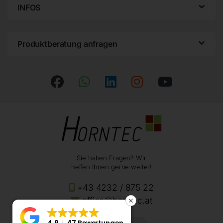
INFOS
Produktberatung anfragen
Sie haben Fragen? Wir
helfen Ihnen gerne weiter!
+43 4232 / 875 22
office@horntec.at