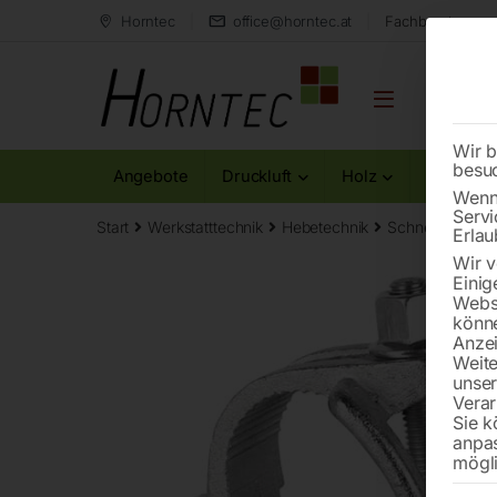
Horntec
office@horntec.at
Fachberatung au
Wir b
besu
Angebote
Druckluft
Holz
Metall
Wenn 
Servi
Start
Werkstatttechnik
Hebetechnik
Schnellverschl
Erlau
Wir v
Einig
Websi
könne
Anzei
Weite
unse
Verar
Sie k
anpa
mögli