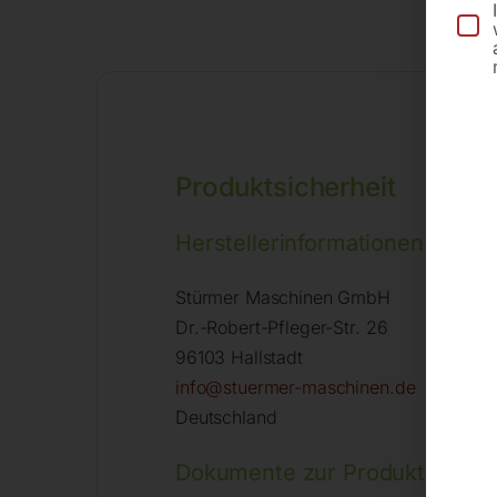
Produktsicherheit
Herstellerinformationen
Stürmer Maschinen GmbH
Dr.-Robert-Pfleger-Str. 26
96103 Hallstadt
info@stuermer-maschinen.de
Deutschland
Dokumente zur Produktsicherh