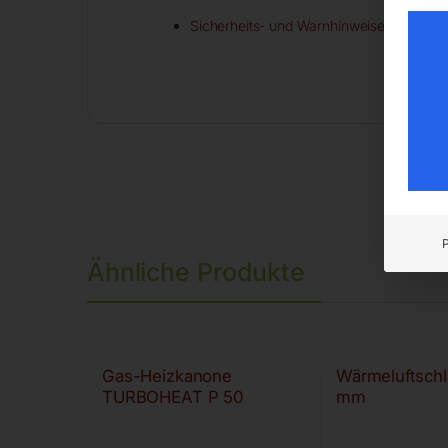
Sicherheits- und Warnhinweise
Ähnliche Produkte
Gas-Heizkanone
Wärmeluftsch
TURBOHEAT P 50
mm