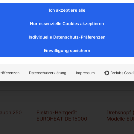
Ich akzeptiere alle
Nur essenzielle Cookies akzeptieren
Individuelle Datenschutz-Präferenzen
Einwilligung speichern
Präferenzen
Datenschutzerklärung
Impressum
Borlabs Cooki
lauch 250
Elektro-Heizgerät
Drehknopf (
EUROHEAT DE 15000
Modelle E