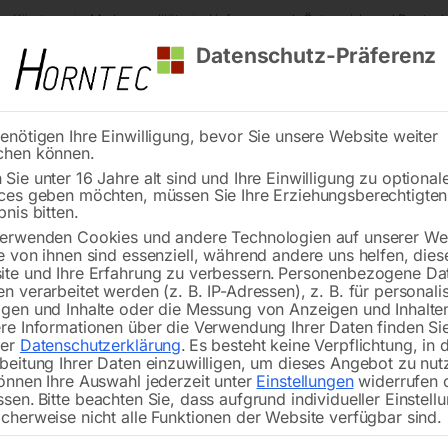
s Kärnten
Markenqualität
Lieferung nach Österreich und Deutsch
Datenschutz-Präferenz
enötigen Ihre Einwilligung, bevor Sie unsere Website weiter
chen können.
Reinigung
Schweißen
Stadtmobiliar
Stein
Sie unter 16 Jahre alt sind und Ihre Einwilligung zu optional
ces geben möchten, müssen Sie Ihre Erziehungsberechtigte
ussschellen rund
bnis bitten.
erwenden Cookies und andere Technologien auf unserer Web
🔍
e von ihnen sind essenziell, während andere uns helfen, dies
te und Ihre Erfahrung zu verbessern.
Personenbezogene Da
Sc
n verarbeitet werden (z. B. IP-Adressen), z. B. für personalis
gen und Inhalte oder die Messung von Anzeigen und Inhalte
re Informationen über die Verwendung Ihrer Daten finden Sie
rer
Datenschutzerklärung
.
Es besteht keine Verpflichtung, in 
beitung Ihrer Daten einzuwilligen, um dieses Angebot zu nut
önnen Ihre Auswahl jederzeit unter
Einstellungen
widerrufen 
Inhalt 1 Paar
ssen.
Bitte beachten Sie, dass aufgrund individueller Einstell
cherweise nicht alle Funktionen der Website verfügbar sind.