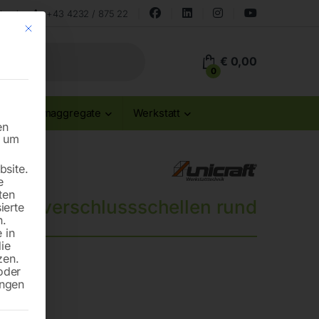
land
+43 4232 / 875 22
Mit diesem Button wird der Dialog geschlossen. Seine Funktionalität ist id
€
0,00
0
Stromaggregate
Werkstatt
en
n um
site.
e
ten
hnellverschlussschellen rund
ierte
n.
 in
die
zen.
oder
ungen