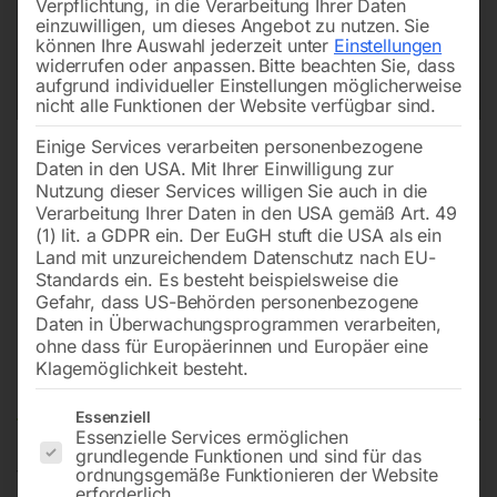
Verpflichtung, in die Verarbeitung Ihrer Daten
einzuwilligen, um dieses Angebot zu nutzen.
Sie
können Ihre Auswahl jederzeit unter
Einstellungen
widerrufen oder anpassen.
Bitte beachten Sie, dass
aufgrund individueller Einstellungen möglicherweise
nicht alle Funktionen der Website verfügbar sind.
Einige Services verarbeiten personenbezogene
Daten in den USA. Mit Ihrer Einwilligung zur
Nutzung dieser Services willigen Sie auch in die
Verarbeitung Ihrer Daten in den USA gemäß Art. 49
(1) lit. a GDPR ein. Der EuGH stuft die USA als ein
Land mit unzureichendem Datenschutz nach EU-
Standards ein. Es besteht beispielsweise die
Gefahr, dass US-Behörden personenbezogene
Daten in Überwachungsprogrammen verarbeiten,
Schlüssel für Stern-Dreieck-
ohne dass für Europäerinnen und Europäer eine
Schaltkasten
Klagemöglichkeit besteht.
Es folgt eine Liste der Service-Gruppen, für die eine Einwilligun
Essenziell
Essenzielle Services ermöglichen
grundlegende Funktionen und sind für das
für Palettenaggregate/Kompressor & IBL 3000
ordnungsgemäße Funktionieren der Website
erforderlich.