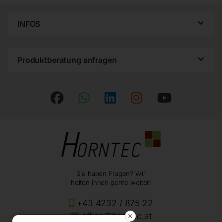
INFOS
Produktberatung anfragen
Sie haben Fragen? Wir
helfen Ihnen gerne weiter!
+43 4232 / 875 22
office@horntec.at