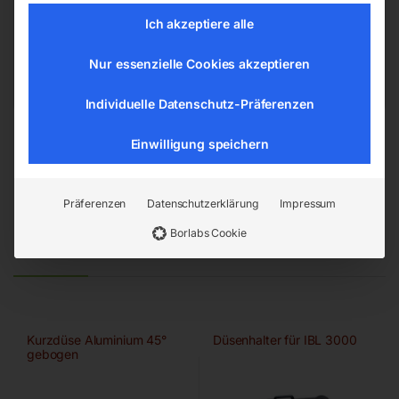
4911 Ried/Tumeltsham
Ich akzeptiere alle
office@elmag.at
Österreich
Nur essenzielle Cookies akzeptieren
Individuelle Datenschutz-Präferenzen
Einwilligung speichern
Präferenzen
Datenschutzerklärung
Impressum
Borlabs Cookie
Ähnliche Produkte
Kurzdüse Aluminium 45°
Düsenhalter für IBL 3000
gebogen