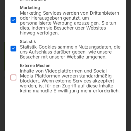
Marketing
Marketing Services werden von Drittanbietern
€
14,40
oder Herausgebern genutzt, um
personalisierte Werbung anzuzeigen. Sie tun
dies, indem sie Besucher über Websites
inkl. MwSt.
zzgl.
Versandkosten
hinweg verfolgen.
Lieferzeit:
ca. 2 - 3 Tage
Statistik
Statistik-Cookies sammeln Nutzungsdaten, die
Versandkosten Standard (Österreich):
€
10,00
uns Aufschluss darüber geben, wie unsere
Besucher mit unserer Website umgehen.
Bitte beachten Sie: Die Versandkosten gelten für Österreich.
Andere Länder können abweichen.
Externe Medien
Inhalte von Videoplattformen und Social-
Media-Plattformen werden standardmäßig
In den Warenkorb
blockiert. Wenn externe Services akzeptiert
werden, ist für den Zugriff auf diese Inhalte
keine manuelle Einwilligung mehr erforderlich.
Sie haben Fragen zu diesem
Artikel?
Gerne helfen wir Ihnen weiter.