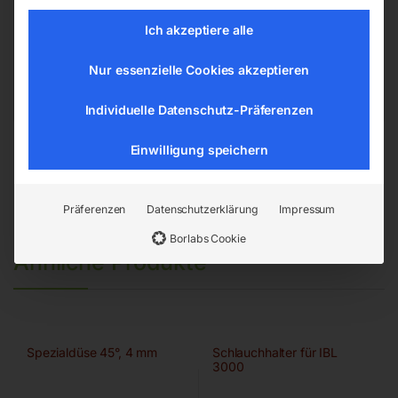
Ich akzeptiere alle
EAN:
9004853429712
Artikelnummer:
42971
Nur essenzielle Cookies akzeptieren
Kategorien:
Drucklufttechnologie
,
Druckluftwerkzeuge
Individuelle Datenschutz-Präferenzen
Einwilligung speichern
Präferenzen
Datenschutzerklärung
Impressum
Borlabs Cookie
Ähnliche Produkte
Spezialdüse 45°, 4 mm
Schlauchhalter für IBL
3000