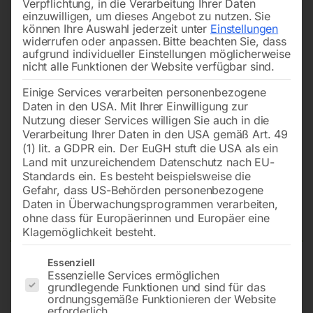
Verpflichtung, in die Verarbeitung Ihrer Daten
einzuwilligen, um dieses Angebot zu nutzen.
Sie
können Ihre Auswahl jederzeit unter
Einstellungen
widerrufen oder anpassen.
Bitte beachten Sie, dass
aufgrund individueller Einstellungen möglicherweise
nicht alle Funktionen der Website verfügbar sind.
Einige Services verarbeiten personenbezogene
Daten in den USA. Mit Ihrer Einwilligung zur
Nutzung dieser Services willigen Sie auch in die
Verarbeitung Ihrer Daten in den USA gemäß Art. 49
(1) lit. a GDPR ein. Der EuGH stuft die USA als ein
Land mit unzureichendem Datenschutz nach EU-
Standards ein. Es besteht beispielsweise die
Gefahr, dass US-Behörden personenbezogene
Daten in Überwachungsprogrammen verarbeiten,
Schleifblatt Ø 150 mm, Korn 60
ohne dass für Europäerinnen und Europäer eine
Klagemöglichkeit besteht.
Es folgt eine Liste der Service-Gruppen, für die eine Einwilligun
Essenziell
Essenzielle Services ermöglichen
6-Loch, kletthaftend, 10 Stk.-Packung
grundlegende Funktionen und sind für das
ordnungsgemäße Funktionieren der Website
erforderlich.