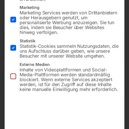
€
24,00
Marketing
Marketing Services werden von Drittanbietern
oder Herausgebern genutzt, um
inkl. MwSt.
zzgl.
Versandkosten
personalisierte Werbung anzuzeigen. Sie tun
Lieferzeit:
ca. 2 - 3 Tage
dies, indem sie Besucher über Websites
hinweg verfolgen.
Versandkosten Standard (Österreich):
€
10,00
Statistik
Statistik-Cookies sammeln Nutzungsdaten, die
Bitte beachten Sie: Die Versandkosten gelten für Österreich.
uns Aufschluss darüber geben, wie unsere
Andere Länder können abweichen.
Besucher mit unserer Website umgehen.
Externe Medien
In den Warenkorb
Inhalte von Videoplattformen und Social-
Media-Plattformen werden standardmäßig
blockiert. Wenn externe Services akzeptiert
werden, ist für den Zugriff auf diese Inhalte
keine manuelle Einwilligung mehr erforderlich.
Sie haben Fragen zu diesem
Artikel?
Gerne helfen wir Ihnen weiter.
Anfrageformular