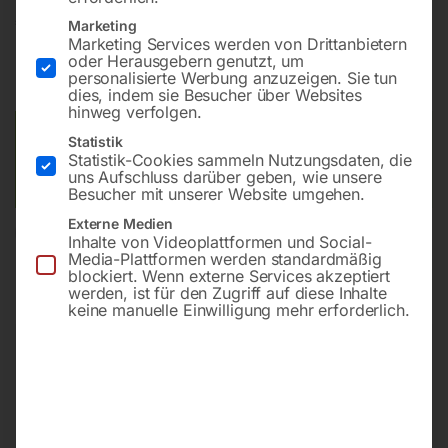
€
2,40
Marketing
Marketing Services werden von Drittanbietern
oder Herausgebern genutzt, um
inkl. MwSt.
zzgl.
Versandkosten
personalisierte Werbung anzuzeigen. Sie tun
Lieferzeit:
ca. 2 - 3 Tage
dies, indem sie Besucher über Websites
hinweg verfolgen.
Versandkosten Standard (Österreich):
€
10,00
Statistik
Statistik-Cookies sammeln Nutzungsdaten, die
Bitte beachten Sie: Die Versandkosten gelten für Österreich.
uns Aufschluss darüber geben, wie unsere
Andere Länder können abweichen.
Besucher mit unserer Website umgehen.
Externe Medien
In den Warenkorb
Inhalte von Videoplattformen und Social-
Media-Plattformen werden standardmäßig
blockiert. Wenn externe Services akzeptiert
werden, ist für den Zugriff auf diese Inhalte
keine manuelle Einwilligung mehr erforderlich.
Sie haben Fragen zu diesem
Artikel?
Gerne helfen wir Ihnen weiter.
Anfrageformular