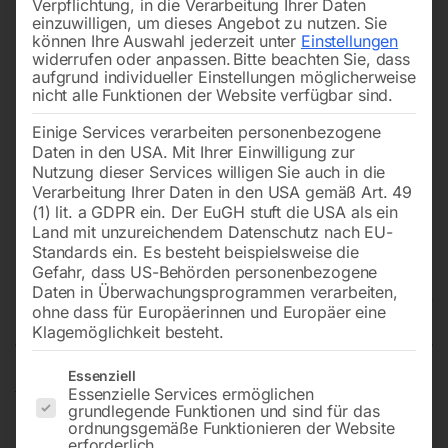
Verpflichtung, in die Verarbeitung Ihrer Daten
einzuwilligen, um dieses Angebot zu nutzen.
Sie
können Ihre Auswahl jederzeit unter
Einstellungen
widerrufen oder anpassen.
Bitte beachten Sie, dass
aufgrund individueller Einstellungen möglicherweise
nicht alle Funktionen der Website verfügbar sind.
Einige Services verarbeiten personenbezogene
Daten in den USA. Mit Ihrer Einwilligung zur
Nutzung dieser Services willigen Sie auch in die
Verarbeitung Ihrer Daten in den USA gemäß Art. 49
(1) lit. a GDPR ein. Der EuGH stuft die USA als ein
Land mit unzureichendem Datenschutz nach EU-
Standards ein. Es besteht beispielsweise die
Gefahr, dass US-Behörden personenbezogene
Daten in Überwachungsprogrammen verarbeiten,
Schlauchverbindungsrohr
ohne dass für Europäerinnen und Europäer eine
Klagemöglichkeit besteht.
Es folgt eine Liste der Service-Gruppen, für die eine Einwilligun
Essenziell
Essenzielle Services ermöglichen
für 9 mm Schlauch, Messing
grundlegende Funktionen und sind für das
ordnungsgemäße Funktionieren der Website
erforderlich.