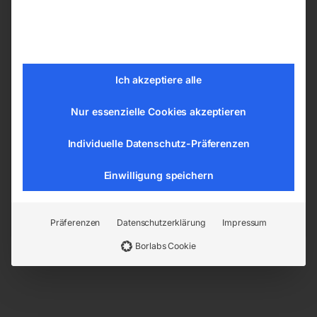
Schläuchen.
Details
Schlauchverbindungsrohr mit
Ich akzeptiere alle
Schlauchanschluss, Messing
Nur essenzielle Cookies akzeptieren
Für ø 9 mm Schlauch
Individuelle Datenschutz-Präferenzen
Einwilligung speichern
EAN:
9004853423727
Artikelnummer:
42372
Kategorien:
Drucklufttechnologie
,
Kupplungen,
Tüllen, Fittings
Präferenzen
Datenschutzerklärung
Impressum
Borlabs Cookie