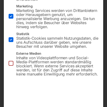
Marketing
inkl. MwSt.
zzgl.
Versandkosten
Marketing Services werden von Drittanbietern
Lieferzeit:
ca. 5 - 10 Werktage
oder Herausgebern genutzt, um
personalisierte Werbung anzuzeigen. Sie tun
dies, indem sie Besucher über Websites
Versandkosten Standard (Österreich):
€
20,00
hinweg verfolgen.
Bitte beachten Sie: Die Versandkosten gelten für Österreich.
Statistik
Andere Länder können abweichen.
Statistik-Cookies sammeln Nutzungsdaten, die
uns Aufschluss darüber geben, wie unsere
Besucher mit unserer Website umgehen.
In den Warenkorb
Externe Medien
Inhalte von Videoplattformen und Social-
Media-Plattformen werden standardmäßig
blockiert. Wenn externe Services akzeptiert
werden, ist für den Zugriff auf diese Inhalte
Sie haben Fragen zu diesem
keine manuelle Einwilligung mehr erforderlich.
Artikel?
Gerne helfen wir Ihnen weiter.
Anfrageformular
office@horntec.at