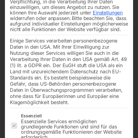
Verpflichtung, in die Verarbeitung Ihrer Daten
einzuwilligen, um dieses Angebot zu nutzen.
Sie
können Ihre Auswahl jederzeit unter
Einstellungen
widerrufen oder anpassen.
Bitte beachten Sie, dass
aufgrund individueller Einstellungen möglicherweise
nicht alle Funktionen der Website verfügbar sind.
Einige Services verarbeiten personenbezogene
Daten in den USA. Mit Ihrer Einwilligung zur
Nutzung dieser Services willigen Sie auch in die
Verarbeitung Ihrer Daten in den USA gemäß Art. 49
(1) lit. a GDPR ein. Der EuGH stuft die USA als ein
Land mit unzureichendem Datenschutz nach EU-
Schlagratschenschauber SRS
Standards ein. Es besteht beispielsweise die
1/2″ HT PRO
Gefahr, dass US-Behörden personenbezogene
Daten in Überwachungsprogrammen verarbeiten,
ohne dass für Europäerinnen und Europäer eine
Klagemöglichkeit besteht.
Hohes Drehmoment und hohe Drehzahl
Es folgt eine Liste der Service-Gruppen, für die eine Einwilligun
Essenziell
Essenzielle Services ermöglichen
grundlegende Funktionen und sind für das
ordnungsgemäße Funktionieren der Website
€
144,00
erforderlich.