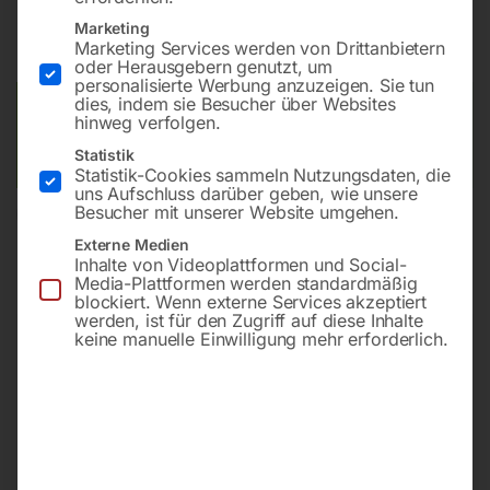
Marketing
inkl. MwSt.
zzgl.
Versandkosten
Marketing Services werden von Drittanbietern
Lieferzeit:
Versandbereit in KW 40/2026
oder Herausgebern genutzt, um
personalisierte Werbung anzuzeigen. Sie tun
dies, indem sie Besucher über Websites
Versandkosten Standard (Österreich):
€
40,00
hinweg verfolgen.
Bitte beachten Sie: Die Versandkosten gelten für Österreich.
Statistik
Andere Länder können abweichen.
Statistik-Cookies sammeln Nutzungsdaten, die
uns Aufschluss darüber geben, wie unsere
Besucher mit unserer Website umgehen.
In den Warenkorb
Externe Medien
Inhalte von Videoplattformen und Social-
Media-Plattformen werden standardmäßig
blockiert. Wenn externe Services akzeptiert
werden, ist für den Zugriff auf diese Inhalte
Sie haben Fragen zu diesem
keine manuelle Einwilligung mehr erforderlich.
Artikel?
Gerne helfen wir Ihnen weiter.
Anfrageformular
office@horntec.at