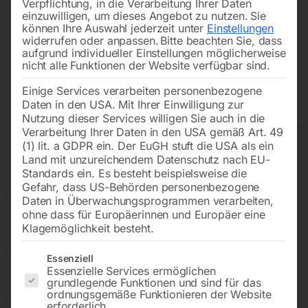
Verpflichtung, in die Verarbeitung Ihrer Daten
einzuwilligen, um dieses Angebot zu nutzen.
Sie
können Ihre Auswahl jederzeit unter
Einstellungen
widerrufen oder anpassen.
Bitte beachten Sie, dass
aufgrund individueller Einstellungen möglicherweise
nicht alle Funktionen der Website verfügbar sind.
Einige Services verarbeiten personenbezogene
Daten in den USA. Mit Ihrer Einwilligung zur
Nutzung dieser Services willigen Sie auch in die
Verarbeitung Ihrer Daten in den USA gemäß Art. 49
(1) lit. a GDPR ein. Der EuGH stuft die USA als ein
Land mit unzureichendem Datenschutz nach EU-
Scherenhubtisch SHT 2000
Standards ein. Es besteht beispielsweise die
Gefahr, dass US-Behörden personenbezogene
Daten in Überwachungsprogrammen verarbeiten,
ohne dass für Europäerinnen und Europäer eine
Klagemöglichkeit besteht.
Mit hydraulischer Hebevorrichtung, für ergonomisches
Arbeiten in optimaler Arbeitshöhe
Es folgt eine Liste der Service-Gruppen, für die eine Einwilligun
Essenziell
Essenzielle Services ermöglichen
grundlegende Funktionen und sind für das
ordnungsgemäße Funktionieren der Website
€
1.800,00
erforderlich.