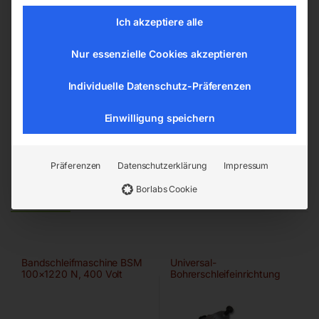
4911 Ried/Tumeltsham
Ich akzeptiere alle
office@elmag.at
Österreich
Nur essenzielle Cookies akzeptieren
Individuelle Datenschutz-Präferenzen
Einwilligung speichern
Präferenzen
Datenschutzerklärung
Impressum
Ähnliche Produkte
Borlabs Cookie
Bandschleifmaschine BSM
Universal-
100×1220 N, 400 Volt
Bohrerschleifeinrichtung