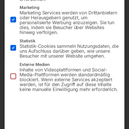
€
0,90
Marketing
Marketing Services werden von Drittanbietern
oder Herausgebern genutzt, um
inkl. MwSt.
zzgl.
Versandkosten
personalisierte Werbung anzuzeigen. Sie tun
Lieferzeit:
ca. 2 - 3 Tage
dies, indem sie Besucher über Websites
hinweg verfolgen.
Versandkosten Standard (Österreich):
€
10,00
Statistik
Statistik-Cookies sammeln Nutzungsdaten, die
Bitte beachten Sie: Die Versandkosten gelten für Österreich.
uns Aufschluss darüber geben, wie unsere
Andere Länder können abweichen.
Besucher mit unserer Website umgehen.
Externe Medien
In den Warenkorb
Inhalte von Videoplattformen und Social-
Media-Plattformen werden standardmäßig
blockiert. Wenn externe Services akzeptiert
werden, ist für den Zugriff auf diese Inhalte
keine manuelle Einwilligung mehr erforderlich.
Sie haben Fragen zu diesem
Artikel?
Gerne helfen wir Ihnen weiter.
Anfrageformular