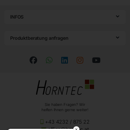
INFOS
Produktberatung anfragen
Sie haben Fragen? Wir
helfen Ihnen gerne weiter!
+43 4232 / 875 22
office@horntec.at