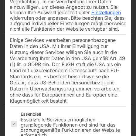
Verpflichtung, in die Verarbeitung Ihrer Daten
einzuwilligen, um dieses Angebot zu nutzen.
Sie
können Ihre Auswahl jederzeit unter
Einstellungen
widerrufen oder anpassen.
Bitte beachten Sie, dass
aufgrund individueller Einstellungen möglicherweise
nicht alle Funktionen der Website verfügbar sind.
Einige Services verarbeiten personenbezogene
Daten in den USA. Mit Ihrer Einwilligung zur
Nutzung dieser Services willigen Sie auch in die
Verarbeitung Ihrer Daten in den USA gemäß Art. 49
(1) lit. a GDPR ein. Der EuGH stuft die USA als ein
Land mit unzureichendem Datenschutz nach EU-
Standards ein. Es besteht beispielsweise die
Gefahr, dass US-Behörden personenbezogene
Daten in Überwachungsprogrammen verarbeiten,
Scheibe (Nr. 86 + 90)
ohne dass für Europäerinnen und Europäer eine
Klagemöglichkeit besteht.
Es folgt eine Liste der Service-Gruppen, für die eine Einwilligun
Essenziell
Essenzielle Services ermöglichen
für JEPSON Dry-Mitter-Cutter
grundlegende Funktionen und sind für das
ordnungsgemäße Funktionieren der Website
erforderlich.