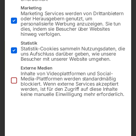
Marketing
Marketing Services werden von Drittanbietern
€
36,00
oder Herausgebern genutzt, um
personalisierte Werbung anzuzeigen. Sie tun
inkl. MwSt.
zzgl.
Versandkosten
dies, indem sie Besucher über Websites
Lieferzeit:
ca. 2 - 3 Tage
hinweg verfolgen.
Statistik
Statistik-Cookies sammeln Nutzungsdaten, die
Versandkosten Standard (Österreich):
€
10,00
uns Aufschluss darüber geben, wie unsere
Bitte beachten Sie: Die Versandkosten gelten für Österreich.
Besucher mit unserer Website umgehen.
Andere Länder können abweichen.
Externe Medien
Inhalte von Videoplattformen und Social-
Media-Plattformen werden standardmäßig
In den Warenkorb
blockiert. Wenn externe Services akzeptiert
werden, ist für den Zugriff auf diese Inhalte
keine manuelle Einwilligung mehr erforderlich.
Sie haben Fragen zu diesem
Artikel?
Gerne helfen wir Ihnen weiter.
Anfrageformular