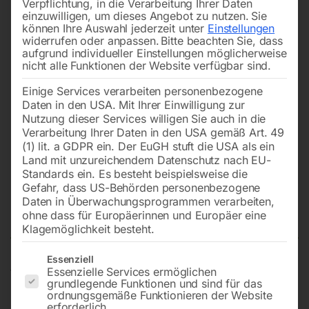
Verpflichtung, in die Verarbeitung Ihrer Daten
einzuwilligen, um dieses Angebot zu nutzen.
Sie
können Ihre Auswahl jederzeit unter
Einstellungen
widerrufen oder anpassen.
Bitte beachten Sie, dass
aufgrund individueller Einstellungen möglicherweise
nicht alle Funktionen der Website verfügbar sind.
Einige Services verarbeiten personenbezogene
Daten in den USA. Mit Ihrer Einwilligung zur
Nutzung dieser Services willigen Sie auch in die
Verarbeitung Ihrer Daten in den USA gemäß Art. 49
(1) lit. a GDPR ein. Der EuGH stuft die USA als ein
Land mit unzureichendem Datenschutz nach EU-
Standards ein. Es besteht beispielsweise die
Gefahr, dass US-Behörden personenbezogene
Daten in Überwachungsprogrammen verarbeiten,
Schalter Nr. 7
ohne dass für Europäerinnen und Europäer eine
Klagemöglichkeit besteht.
Es folgt eine Liste der Service-Gruppen, für die eine Einwilligun
Essenziell
Essenzielle Services ermöglichen
für DIGICAR 900 (Nr. 7)/1100E (Nr. 27) ab Lieferung
grundlegende Funktionen und sind für das
01/2013
ordnungsgemäße Funktionieren der Website
erforderlich.