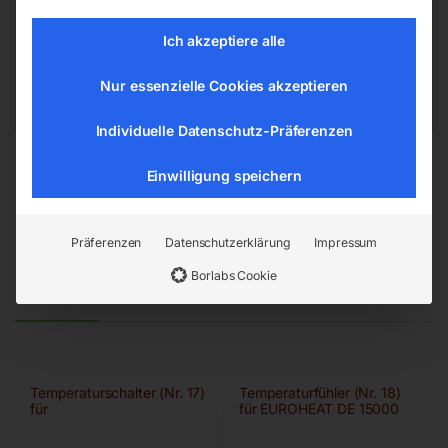
Hannesgrub Nord 19
4911 Ried/Tumeltsham
Ich akzeptiere alle
office@elmag.at
Österreich
Nur essenzielle Cookies akzeptieren
Individuelle Datenschutz-Präferenzen
Einwilligung speichern
Präferenzen
Datenschutzerklärung
Impressum
Borlabs Cookie
Ähnliche Produkte
Temperaturschalter (Nr. 17)
Temperaturfühler (Nr. 18)
für
für EUROHEAT DE 15000