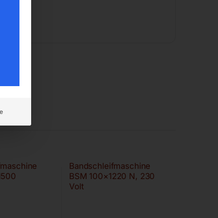
e
fmaschine
Bandschleifmaschine
1500
BSM 100×1220 N, 230
Volt