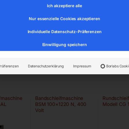
Ich akzeptiere alle
Nur essenzielle Cookies akzeptieren
Individuelle Datenschutz-Präferenzen
Einwilligung speichern
Präferenzen
Datenschutzerklärung
Impressum
Borlabs Cooki
ifmaschine
Bandschleifmaschine
Rundschlei
 AL
BSM 100×1220 N, 400
Modell CG 
Volt