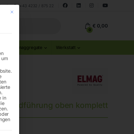
land
+43 4232 / 875 22
Mit diesem Button wird der Dialog geschlossen. Seine Funktionalität ist id
€
0,00
0
Stromaggregate
Werkstatt
en
n um
site.
e
ten
ierte
n.
 in
die
ebandführung oben komplett
zen.
oder
ungen