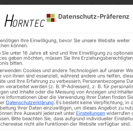
s Kärnten
Markenqualität
Lieferung nach Österreich und Deutsch
Datenschutz-Präferenz
enötigen Ihre Einwilligung, bevor Sie unsere Website weiter
chen können.
Reinigung
Schweißen
Stadtmobiliar
Stein
Sie unter 16 Jahre alt sind und Ihre Einwilligung zu optional
ces geben möchten, müssen Sie Ihre Erziehungsberechtigte
Sägebandführung oben komplett
bnis bitten.
erwenden Cookies und andere Technologien auf unserer Web
🔍
e von ihnen sind essenziell, während andere uns helfen, dies
te und Ihre Erfahrung zu verbessern.
Personenbezogene Da
n verarbeitet werden (z. B. IP-Adressen), z. B. für personalis
gen und Inhalte oder die Messung von Anzeigen und Inhalte
re Informationen über die Verwendung Ihrer Daten finden Sie
rer
Datenschutzerklärung
.
Es besteht keine Verpflichtung, in 
Säg
beitung Ihrer Daten einzuwilligen, um dieses Angebot zu nut
önnen Ihre Auswahl jederzeit unter
Einstellungen
widerrufen 
ssen.
Bitte beachten Sie, dass aufgrund individueller Einstell
cherweise nicht alle Funktionen der Website verfügbar sind.
für VG 450