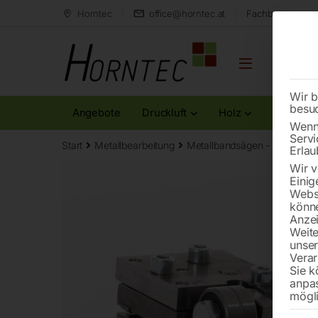
Horntec
office@horntec.at
Fachberatung au
Wir b
besu
Angebote
Druckluft
Holz
Metall
Wenn 
Servi
Start
Metallbearbeitung
Metallbandsägen - Zubehör
Erlau
Wir v
Einig
Websi
könne
Anzei
Weite
unse
Verar
Sie k
anpa
mögli