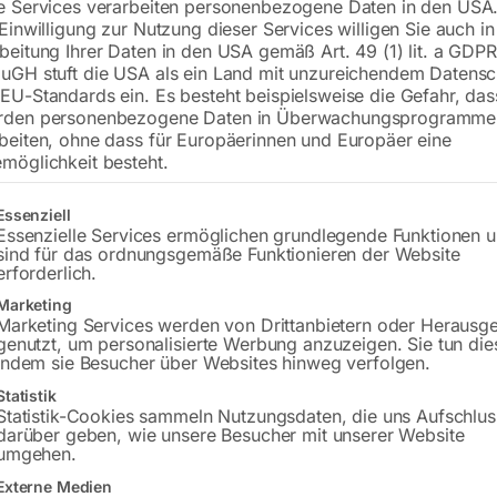
e Services verarbeiten personenbezogene Daten in den USA.
 Einwilligung zur Nutzung dieser Services willigen Sie auch in
beitung Ihrer Daten in den USA gemäß Art. 49 (1) lit. a GDPR
uGH stuft die USA als ein Land mit unzureichendem Datensc
€
1.200,00
EU-Standards ein. Es besteht beispielsweise die Gefahr, da
rden personenbezogene Daten in Überwachungsprogramme
inkl. MwSt.
Kostenloser Versand
beiten, ohne dass für Europäerinnen und Europäer eine
Lieferzeit:
ca. 2 - 3 Tage
möglichkeit besteht.
Versandkosten Standard (Österreich):
€
gt eine Liste der Service-Gruppen, für die eine Einwilligung erteilt w
Essenziell
Bitte beachten Sie: Die Versandkosten g
Essenzielle Services ermöglichen grundlegende Funktionen 
sind für das ordnungsgemäße Funktionieren der Website
erforderlich.
In den 
Marketing
Marketing Services werden von Drittanbietern oder Herausg
genutzt, um personalisierte Werbung anzuzeigen. Sie tun die
indem sie Besucher über Websites hinweg verfolgen.
Sie haben Frag
Statistik
Statistik-Cookies sammeln Nutzungsdaten, die uns Aufschlus
darüber geben, wie unsere Besucher mit unserer Website
Gerne hel
umgehen.
Externe Medien
Anfrageformular