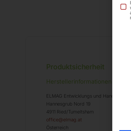
Produktsicherheit
Herstellerinformationen
ELMAG Entwicklungs und Handels Gm
Hannesgrub Nord 19
4911 Ried/Tumeltsham
office@elmag.at
Österreich