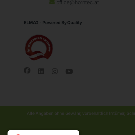
office@horntec.at
ELMAG - Powered By Quality
Alle Angaben ohne Gewähr, vorbehaltlich Irrtümer, Sch