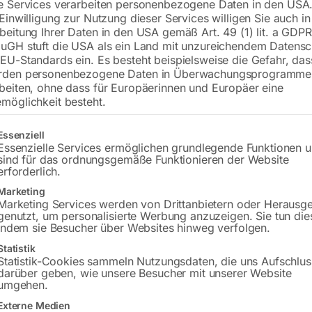
e Services verarbeiten personenbezogene Daten in den USA.
 Einwilligung zur Nutzung dieser Services willigen Sie auch in
für JEPSON Dry-Cutter
beitung Ihrer Daten in den USA gemäß Art. 49 (1) lit. a GDPR
uGH stuft die USA als ein Land mit unzureichendem Datensc
EU-Standards ein. Es besteht beispielsweise die Gefahr, da
rden personenbezogene Daten in Überwachungsprogramme
Preis auf Anfrage
beiten, ohne dass für Europäerinnen und Europäer eine
möglichkeit besteht.
Versandkosten Standard (Österreich):
€
gt eine Liste der Service-Gruppen, für die eine Einwilligung erteilt w
Bitte beachten Sie: Die Versandkosten g
Essenziell
Essenzielle Services ermöglichen grundlegende Funktionen 
sind für das ordnungsgemäße Funktionieren der Website
erforderlich.
Marketing
Marketing Services werden von Drittanbietern oder Herausg
Produktsicherheit
genutzt, um personalisierte Werbung anzuzeigen. Sie tun die
indem sie Besucher über Websites hinweg verfolgen.
Statistik
Statistik-Cookies sammeln Nutzungsdaten, die uns Aufschlus
darüber geben, wie unsere Besucher mit unserer Website
umgehen.
Externe Medien