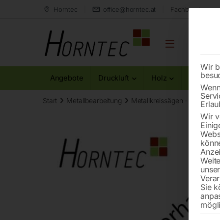
Horntec
office@horntec.at
Fachberatung au
Wir b
besu
Angebote
Druckluft
Holz
Metall
Wenn 
Servi
Start
Metallbearbeitung
Metallkreissägen - Zubehör
Erlau
Wir v
Einig
Websi
könne
Anzei
Weite
unse
Verar
Sie k
anpa
mögli