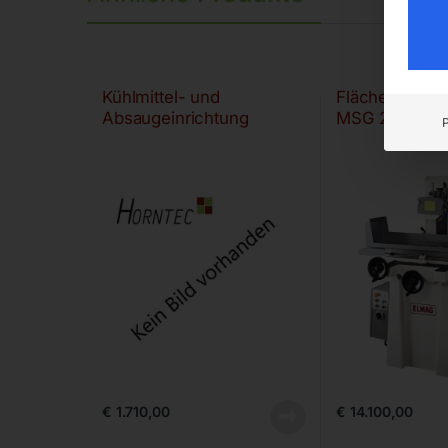
Kühlmittel- und
Flächenschle
Absaugeinrichtung
MSG 210/450
€
1.710,00
€
14.100,00