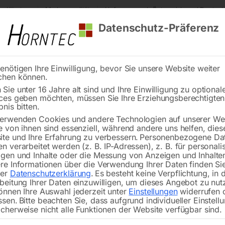
s Kärnten
Markenqualität
Lieferung nach Österreich und Deutsch
Datenschutz-Präferenz
enötigen Ihre Einwilligung, bevor Sie unsere Website weiter
chen können.
Reinigung
Schweißen
Stadtmobiliar
Stein
Sie unter 16 Jahre alt sind und Ihre Einwilligung zu optional
ces geben möchten, müssen Sie Ihre Erziehungsberechtigte
Rückzugfeder-Set (1x rechts 1x links)
bnis bitten.
erwenden Cookies und andere Technologien auf unserer Web
🔍
e von ihnen sind essenziell, während andere uns helfen, dies
te und Ihre Erfahrung zu verbessern.
Personenbezogene Da
n verarbeitet werden (z. B. IP-Adressen), z. B. für personalis
gen und Inhalte oder die Messung von Anzeigen und Inhalte
re Informationen über die Verwendung Ihrer Daten finden Sie
rer
Datenschutzerklärung
.
Es besteht keine Verpflichtung, in 
Rückzug
beitung Ihrer Daten einzuwilligen, um dieses Angebot zu nut
önnen Ihre Auswahl jederzeit unter
Einstellungen
widerrufen 
ssen.
Bitte beachten Sie, dass aufgrund individueller Einstell
Nicht vorrätig
Verfügbarkeit:
cherweise nicht alle Funktionen der Website verfügbar sind.