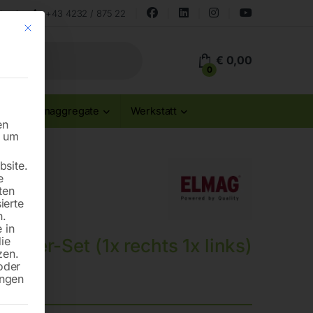
land
+43 4232 / 875 22
Mit diesem Button wird der Dialog geschlossen. Seine Funktionalität ist id
€
0,00
0
Stromaggregate
Werkstatt
en
n um
site.
e
ten
ierte
n.
 in
die
feder-Set (1x rechts 1x links)
zen.
oder
ungen