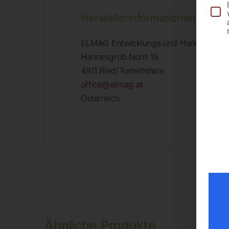
Herstellerinformationen
ELMAG Entwicklungs und Handels Gm
Hannesgrub Nord 19
4911 Ried/Tumeltsham
office@elmag.at
Österreich
Ähnliche Produkte