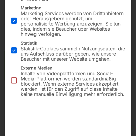
Überwurfmutter)
Marketing
Marketing Services werden von Drittanbietern
oder Herausgebern genutzt, um
€
66,00
personalisierte Werbung anzuzeigen. Sie tun
dies, indem sie Besucher über Websites
hinweg verfolgen.
inkl. MwSt.
zzgl.
Versandkosten
Statistik
Lieferzeit:
ca. 2 - 3 Tage
Statistik-Cookies sammeln Nutzungsdaten, die
uns Aufschluss darüber geben, wie unsere
Besucher mit unserer Website umgehen.
Versandkosten Standard (Österreich):
€
10,00
Bitte beachten Sie: Die Versandkosten gelten für Österreich.
Externe Medien
Andere Länder können abweichen.
Inhalte von Videoplattformen und Social-
Media-Plattformen werden standardmäßig
blockiert. Wenn externe Services akzeptiert
werden, ist für den Zugriff auf diese Inhalte
In den Warenkorb
keine manuelle Einwilligung mehr erforderlich.
Sie haben Fragen zu diesem
Artikel?
Gerne helfen wir Ihnen weiter.