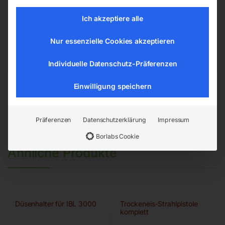
Hannesgrub Nord 19
Ich akzeptiere alle
4911 Ried/Tumeltsham
office@elmag.at
Nur essenzielle Cookies akzeptieren
Österreich
Individuelle Datenschutz-Präferenzen
Einwilligung speichern
Präferenzen
Datenschutzerklärung
Impressum
Borlabs Cookie
Ähnliche Produkte
Düsenhalter für IBL 3000
Trockeneis-Strahlpistole
komplett