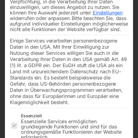
Verpflichtung, in die Verarbeitung Ihrer Daten
einzuwilligen, um dieses Angebot zu nutzen.
Sie
können Ihre Auswahl jederzeit unter
Einstellungen
widerrufen oder anpassen.
Bitte beachten Sie, dass
aufgrund individueller Einstellungen möglicherweise
nicht alle Funktionen der Website verfügbar sind.
Einige Services verarbeiten personenbezogene
Daten in den USA. Mit Ihrer Einwilligung zur
Nutzung dieser Services willigen Sie auch in die
Verarbeitung Ihrer Daten in den USA gemäß Art. 49
(1) lit. a GDPR ein. Der EuGH stuft die USA als ein
Land mit unzureichendem Datenschutz nach EU-
Standards ein. Es besteht beispielsweise die
Gefahr, dass US-Behörden personenbezogene
Daten in Überwachungsprogrammen verarbeiten,
Rückschlagventil für PAL/SILENT
ohne dass für Europäerinnen und Europäer eine
1100/1800
Klagemöglichkeit besteht.
Es folgt eine Liste der Service-Gruppen, für die eine Einwilligun
Essenziell
Essenzielle Services ermöglichen
grundlegende Funktionen und sind für das
Kessel: AG 1′, Leitung 18mm (mit Schneidring und
ordnungsgemäße Funktionieren der Website
erforderlich.