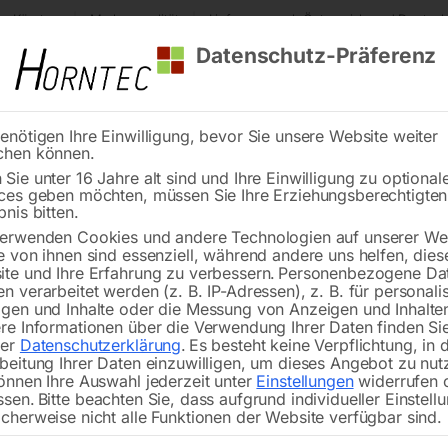
s Kärnten
Markenqualität
Lieferung nach Österreich und Deutsch
Datenschutz-Präferenz
enötigen Ihre Einwilligung, bevor Sie unsere Website weiter
chen können.
Reinigung
Schweißen
Stadtmobiliar
Stein
Sie unter 16 Jahre alt sind und Ihre Einwilligung zu optional
ces geben möchten, müssen Sie Ihre Erziehungsberechtigte
RFW 5
bnis bitten.
erwenden Cookies und andere Technologien auf unserer Web
🔍
e von ihnen sind essenziell, während andere uns helfen, dies
te und Ihre Erfahrung zu verbessern.
Personenbezogene Da
n verarbeitet werden (z. B. IP-Adressen), z. B. für personalis
gen und Inhalte oder die Messung von Anzeigen und Inhalte
re Informationen über die Verwendung Ihrer Daten finden Sie
Nicht vorrätig
rer
Datenschutzerklärung
.
Es besteht keine Verpflichtung, in 
Verfügbarkeit:
beitung Ihrer Daten einzuwilligen, um dieses Angebot zu nut
önnen Ihre Auswahl jederzeit unter
Einstellungen
widerrufen 
ssen.
Bitte beachten Sie, dass aufgrund individueller Einstell
cherweise nicht alle Funktionen der Website verfügbar sind.
Mit 5 t Tragkraft maximal