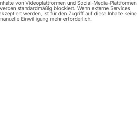
Inhalte von Videoplattformen und Social-Media-Plattformen
werden standardmäßig blockiert. Wenn externe Services
raverse durch zentrische Aufhängung des Flaschenzuges
akzeptiert werden, ist für den Zugriff auf diese Inhalte keine
reite erfolgt durch Ösentraverse mit Gegengewinde
manuelle Einwilligung mehr erforderlich.
00