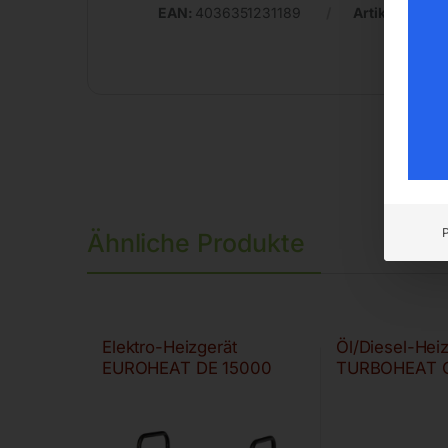
EAN:
4036351231189
Artikelnumme
Ähnliche Produkte
Elektro-Heizgerät
Öl/Diesel-Hei
EUROHEAT DE 15000
TURBOHEAT 