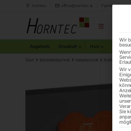
Horntec
office@horntec.at
Fachberatung au
Wir b
besu
Angebote
Druckluft
Holz
Metall
Wenn 
Servi
Start
Werkstatttechnik
Hebetechnik
Rollfahrwerk 
Erlau
Wir v
Einig
Websi
könne
Anzei
Weite
unse
Verar
Sie k
anpa
mögli