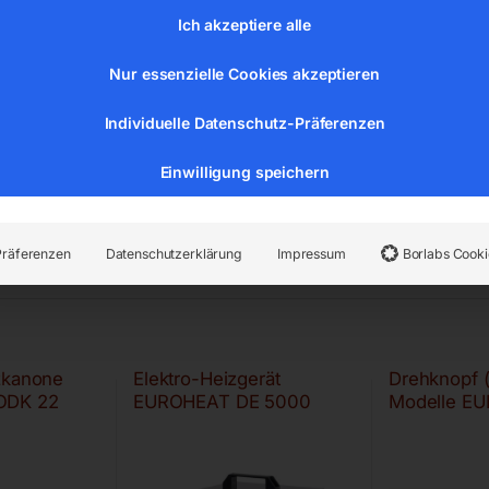
r:
6171705
Kategorien:
Werkstatttechnik
,
Hebetechnik
Ich akzeptiere alle
Nur essenzielle Cookies akzeptieren
Individuelle Datenschutz-Präferenzen
Einwilligung speichern
Präferenzen
Datenschutzerklärung
Impressum
Borlabs Cooki
zkanone
Elektro-Heizgerät
Drehknopf (
ODK 22
EUROHEAT DE 5000
Modelle E