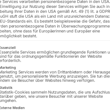
e Services verarbeiten personenbezogene Daten in den USA.
 Einwilligung zur Nutzung dieser Services willigen Sie auch in
beitung Ihrer Daten in den USA gemäß Art. 49 (1) lit. a GDPR
€
276,00
uGH stuft die USA als ein Land mit unzureichendem Datensc
EU-Standards ein. Es besteht beispielsweise die Gefahr, da
inkl. MwSt.
zzgl.
Versandkosten
rden personenbezogene Daten in Überwachungsprogramme
Lieferzeit:
Versandbereit in KW 48/2026
beiten, ohne dass für Europäerinnen und Europäer eine
möglichkeit besteht.
Versandkosten Standard (Österreich):
€
gt eine Liste der Service-Gruppen, für die eine Einwilligung erteilt w
Bitte beachten Sie: Die Versandkosten g
Essenziell
Essenzielle Services ermöglichen grundlegende Funktionen 
sind für das ordnungsgemäße Funktionieren der Website
erforderlich.
Marketing
Marketing Services werden von Drittanbietern oder Herausg
schreibung
Produktsicherheit
Betriebsanlei
genutzt, um personalisierte Werbung anzuzeigen. Sie tun die
indem sie Besucher über Websites hinweg verfolgen.
Statistik
Statistik-Cookies sammeln Nutzungsdaten, die uns Aufschlus
darüber geben, wie unsere Besucher mit unserer Website
umgehen.
Externe Medien