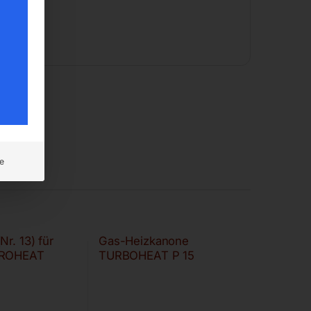
e
Nr. 13) für
Gas-Heizkanone
UROHEAT
TURBOHEAT P 15