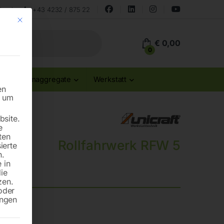
land
+43 4232 / 875 22
Mit diesem Button wird der Dialog geschlossen. Seine Funktionalität ist id
€
0,00
0
Stromaggregate
Werkstatt
en
n um
site.
e
ten
Rollfahrwerk RFW 5
ierte
n.
 in
die
zen.
oder
ungen