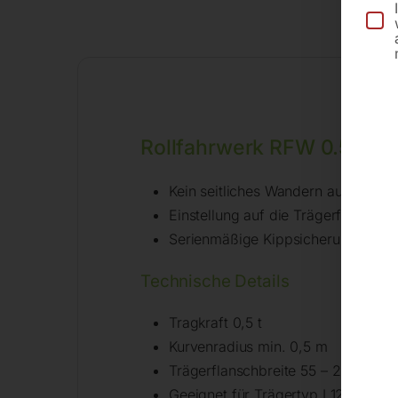
Be
Rollfahrwerk RFW 0.5
Kein seitliches Wandern auf der T
Einstellung auf die Trägerflanschb
Serienmäßige Kippsicherung
Technische Details
Tragkraft 0,5 t
Kurvenradius min. 0,5 m
Trägerflanschbreite 55 – 220 mm
Geeignet für Trägertyp I 120 – I 60