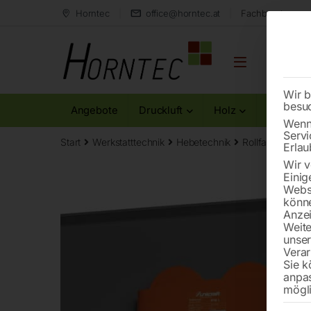
Horntec
office@horntec.at
Fachberatung au
Wir b
besu
Angebote
Druckluft
Holz
Metall
Wenn 
Servi
Start
Werkstatttechnik
Hebetechnik
Rollfahrwerk R
Erlau
Wir v
Einig
Websi
könne
Anzei
Weite
unse
Verar
Sie k
anpa
mögli