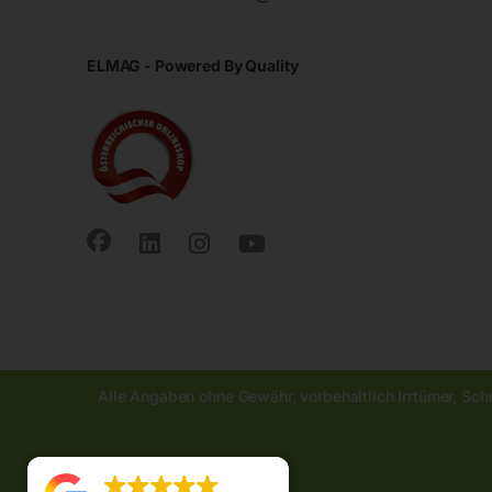
ELMAG - Powered By Quality
Alle Angaben ohne Gewähr, vorbehaltlich Irrtümer, Sch