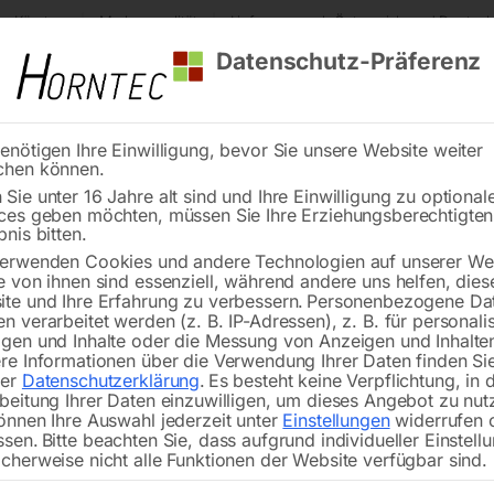
s Kärnten
Markenqualität
Lieferung nach Österreich und Deutsch
Datenschutz-Präferenz
enötigen Ihre Einwilligung, bevor Sie unsere Website weiter
chen können.
Reinigung
Schweißen
Stadtmobiliar
Stein
Sie unter 16 Jahre alt sind und Ihre Einwilligung zu optional
ces geben möchten, müssen Sie Ihre Erziehungsberechtigte
FW 0.5
bnis bitten.
erwenden Cookies und andere Technologien auf unserer Web
🔍
e von ihnen sind essenziell, während andere uns helfen, dies
te und Ihre Erfahrung zu verbessern.
Personenbezogene Da
n verarbeitet werden (z. B. IP-Adressen), z. B. für personalis
gen und Inhalte oder die Messung von Anzeigen und Inhalte
re Informationen über die Verwendung Ihrer Daten finden Sie
rer
Datenschutzerklärung
.
Es besteht keine Verpflichtung, in 
beitung Ihrer Daten einzuwilligen, um dieses Angebot zu nut
önnen Ihre Auswahl jederzeit unter
Einstellungen
widerrufen 
Mit 500 kg Tragkraft maximal
ssen.
Bitte beachten Sie, dass aufgrund individueller Einstell
cherweise nicht alle Funktionen der Website verfügbar sind.