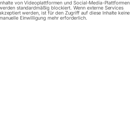
Inhalte von Videoplattformen und Social-Media-Plattformen
werden standardmäßig blockiert. Wenn externe Services
schreibung
Produktsicherheit
Betriebsanlei
akzeptiert werden, ist für den Zugriff auf diese Inhalte keine
manuelle Einwilligung mehr erforderlich.
raverse durch zentrische Aufhängung des Flaschenzuges
reite erfolgt durch Ösentraverse mit Gegengewinde
0