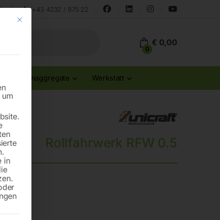
land
+43 4232 / 875 22
Mit diesem Button wird der Dialog geschlossen. Seine Funktionalität ist id
€
0,00
0
Stromaggregate
Werkstatt
en
n um
site.
e
ten
Rollfahrwerk RFW 0.5
ierte
n.
 in
die
zen.
oder
ungen