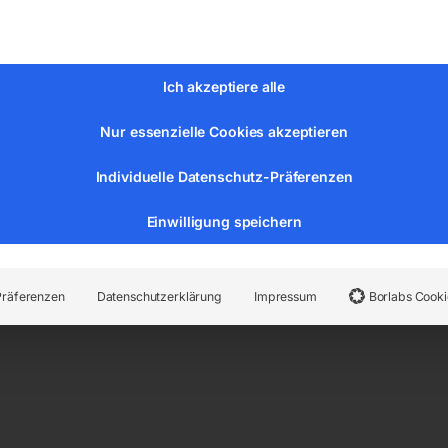
Ich akzeptiere alle
Nur essenzielle Cookies akzeptieren
Individuelle Datenschutz-Präferenzen
r:
6171700
Kategorien:
Werkstatttechnik
,
Hebetechnik
Einwilligung speichern
Präferenzen
Datenschutzerklärung
Impressum
Borlabs Cooki