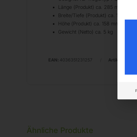
Länge (Produkt) ca. 285 mm
Breite/Tiefe (Produkt) ca. 198 mm
Höhe (Produkt) ca. 158 mm
Gewicht (Netto) ca. 5 kg
EAN:
4036351231257
Artikelnumme
Ähnliche Produkte