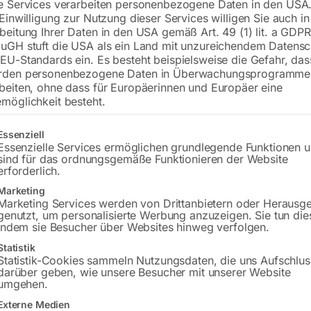
e Services verarbeiten personenbezogene Daten in den USA.
€
54,00
 Einwilligung zur Nutzung dieser Services willigen Sie auch in
beitung Ihrer Daten in den USA gemäß Art. 49 (1) lit. a GDPR
inkl. MwSt.
zzgl.
Versandkosten
uGH stuft die USA als ein Land mit unzureichendem Datensc
Lieferzeit:
ca. 5 - 10 Werktage
EU-Standards ein. Es besteht beispielsweise die Gefahr, da
rden personenbezogene Daten in Überwachungsprogramme
Versandkosten Standard (Österreich):
€
beiten, ohne dass für Europäerinnen und Europäer eine
möglichkeit besteht.
Bitte beachten Sie: Die Versandkosten g
gt eine Liste der Service-Gruppen, für die eine Einwilligung erteilt w
Essenziell
In den 
Essenzielle Services ermöglichen grundlegende Funktionen 
sind für das ordnungsgemäße Funktionieren der Website
erforderlich.
Marketing
Sie haben Frag
Marketing Services werden von Drittanbietern oder Herausg
genutzt, um personalisierte Werbung anzuzeigen. Sie tun die
indem sie Besucher über Websites hinweg verfolgen.
Gerne hel
Statistik
Statistik-Cookies sammeln Nutzungsdaten, die uns Aufschlus
Anfrageformular
darüber geben, wie unsere Besucher mit unserer Website
umgehen.
Externe Medien