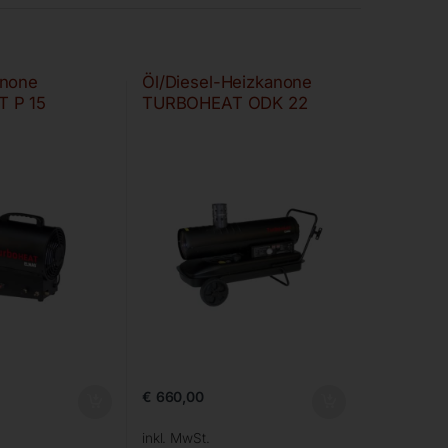
anone
Öl/Diesel-Heizkanone
 P 15
TURBOHEAT ODK 22
€
660,00
inkl. MwSt.