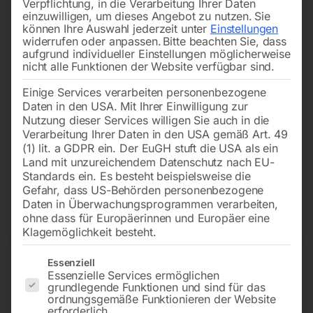
Verpflichtung, in die Verarbeitung Ihrer Daten
einzuwilligen, um dieses Angebot zu nutzen.
Sie
können Ihre Auswahl jederzeit unter
Einstellungen
widerrufen oder anpassen.
Bitte beachten Sie, dass
aufgrund individueller Einstellungen möglicherweise
nicht alle Funktionen der Website verfügbar sind.
Einige Services verarbeiten personenbezogene
Daten in den USA. Mit Ihrer Einwilligung zur
Nutzung dieser Services willigen Sie auch in die
Verarbeitung Ihrer Daten in den USA gemäß Art. 49
(1) lit. a GDPR ein. Der EuGH stuft die USA als ein
Land mit unzureichendem Datenschutz nach EU-
Standards ein. Es besteht beispielsweise die
Gefahr, dass US-Behörden personenbezogene
Daten in Überwachungsprogrammen verarbeiten,
Rollfahrwerk 1000kg
ohne dass für Europäerinnen und Europäer eine
Klagemöglichkeit besteht.
Es folgt eine Liste der Service-Gruppen, für die eine Einwilligun
Essenziell
Flanschbreite: 58-220 mm
Essenzielle Services ermöglichen
grundlegende Funktionen und sind für das
ordnungsgemäße Funktionieren der Website
erforderlich.