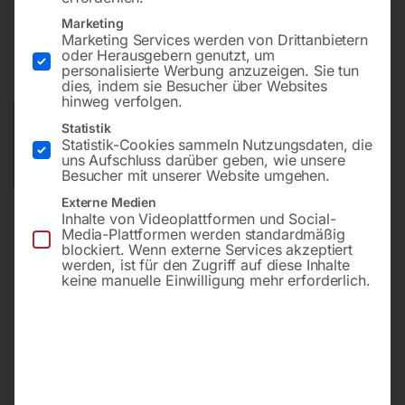
€
102,00
Marketing
Marketing Services werden von Drittanbietern
oder Herausgebern genutzt, um
inkl. MwSt.
zzgl.
Versandkosten
personalisierte Werbung anzuzeigen. Sie tun
Lieferzeit:
ca. 2 - 3 Tage
dies, indem sie Besucher über Websites
hinweg verfolgen.
Versandkosten Standard (Österreich):
€
10,00
Statistik
Statistik-Cookies sammeln Nutzungsdaten, die
Bitte beachten Sie: Die Versandkosten gelten für Österreich.
uns Aufschluss darüber geben, wie unsere
Andere Länder können abweichen.
Besucher mit unserer Website umgehen.
Externe Medien
In den Warenkorb
Inhalte von Videoplattformen und Social-
Media-Plattformen werden standardmäßig
blockiert. Wenn externe Services akzeptiert
werden, ist für den Zugriff auf diese Inhalte
keine manuelle Einwilligung mehr erforderlich.
Sie haben Fragen zu diesem
Artikel?
Gerne helfen wir Ihnen weiter.
Anfrageformular