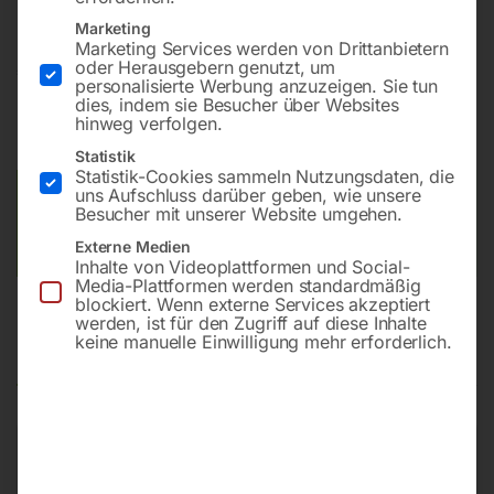
Marketing
Marketing Services werden von Drittanbietern
oder Herausgebern genutzt, um
€
60,00
personalisierte Werbung anzuzeigen. Sie tun
dies, indem sie Besucher über Websites
inkl. MwSt.
zzgl.
Versandkosten
hinweg verfolgen.
Lieferzeit:
Auf Nachfrage
Statistik
Statistik-Cookies sammeln Nutzungsdaten, die
uns Aufschluss darüber geben, wie unsere
Versandkosten Standard (Österreich):
€
10,00
Besucher mit unserer Website umgehen.
Bitte beachten Sie: Die Versandkosten gelten für Österreich.
Externe Medien
Andere Länder können abweichen.
Inhalte von Videoplattformen und Social-
Media-Plattformen werden standardmäßig
blockiert. Wenn externe Services akzeptiert
werden, ist für den Zugriff auf diese Inhalte
keine manuelle Einwilligung mehr erforderlich.
Produktsicherheit
Produktsicherheit