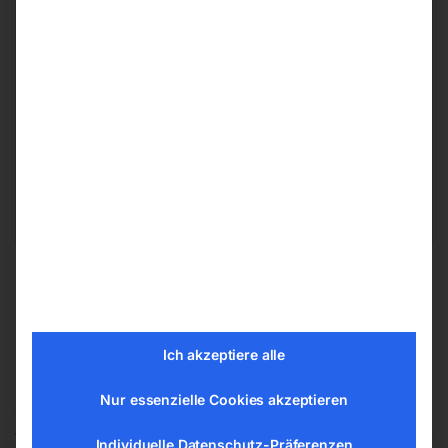
Herstellerinformationen
ELMAG Entwicklungs und Handels GmbH
Hannesgrub Nord 19
4911 Ried/Tumeltsham
office@elmag.at
Österreich
Ich akzeptiere alle
Ähnliche Produkte
Nur essenzielle Cookies akzeptieren
Individuelle Datenschutz-Präferenzen