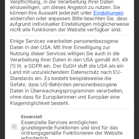
Verpflichtung, in die Verarbeitung Ihrer Daten
einzuwilligen, um dieses Angebot zu nutzen.
Sie
können Ihre Auswahl jederzeit unter
Einstellungen
widerrufen oder anpassen.
Bitte beachten Sie, dass
aufgrund individueller Einstellungen möglicherweise
nicht alle Funktionen der Website verfügbar sind.
Einige Services verarbeiten personenbezogene
Daten in den USA. Mit Ihrer Einwilligung zur
Nutzung dieser Services willigen Sie auch in die
Verarbeitung Ihrer Daten in den USA gemäß Art. 49
(1) lit. a GDPR ein. Der EuGH stuft die USA als ein
Land mit unzureichendem Datenschutz nach EU-
Standards ein. Es besteht beispielsweise die
Gefahr, dass US-Behörden personenbezogene
Daten in Überwachungsprogrammen verarbeiten,
Reitstockpinole Nr. 6
ohne dass für Europäerinnen und Europäer eine
Klagemöglichkeit besteht.
Nicht vorrätig
Verfügbarkeit:
Es folgt eine Liste der Service-Gruppen, für die eine Einwilligun
Essenziell
Essenzielle Services ermöglichen
grundlegende Funktionen und sind für das
ordnungsgemäße Funktionieren der Website
zu Superturn 700/140 Vario
erforderlich.