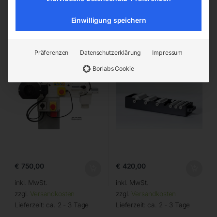
Einwilligung speichern
Bandschleifmaschine BSM
Rollensatz 7-teilig zu RSM
100×1220 N, 400 Volt
100×2000
Präferenzen
Datenschutzerklärung
Impressum
Borlabs Cookie
€
750,00
€
420,00
inkl. MwSt.
inkl. MwSt.
zzgl.
Versandkosten
zzgl.
Versandkosten
Lieferzeit:
ca. 2 - 3 Tage
Lieferzeit:
ca. 2 - 3 Tage