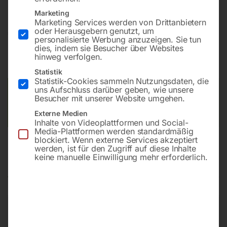
Marketing
Marketing Services werden von Drittanbietern
oder Herausgebern genutzt, um
€
60,00
personalisierte Werbung anzuzeigen. Sie tun
dies, indem sie Besucher über Websites
inkl. MwSt.
zzgl.
Versandkosten
hinweg verfolgen.
Lieferzeit:
Auf Nachfrage
Statistik
Statistik-Cookies sammeln Nutzungsdaten, die
uns Aufschluss darüber geben, wie unsere
Versandkosten Standard (Österreich):
€
10,00
Besucher mit unserer Website umgehen.
Bitte beachten Sie: Die Versandkosten gelten für Österreich.
Externe Medien
Andere Länder können abweichen.
Inhalte von Videoplattformen und Social-
Media-Plattformen werden standardmäßig
blockiert. Wenn externe Services akzeptiert
werden, ist für den Zugriff auf diese Inhalte
keine manuelle Einwilligung mehr erforderlich.
Produktsicherheit
Produktsicherheit