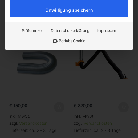
Einwilligung speichern
Verbindungsleitung Ø
Absaugarm in
160mm
Schlauchausführung 2m
Präferenzen
Datenschutzerklärung
Impressum
Borlabs Cookie
€
150,00
€
870,00
inkl. MwSt.
inkl. MwSt.
zzgl.
Versandkosten
zzgl.
Versandkosten
Lieferzeit:
ca. 2 - 3 Tage
Lieferzeit:
ca. 2 - 3 Tage