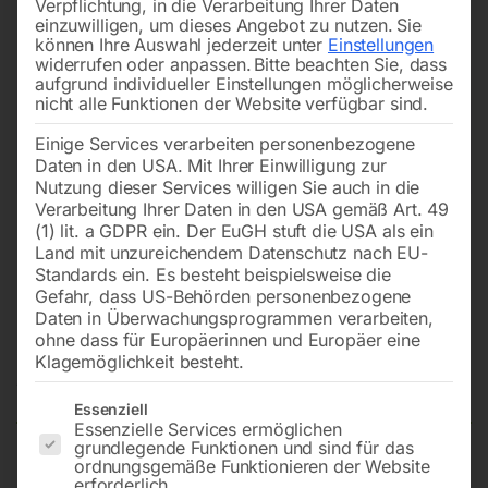
Verpflichtung, in die Verarbeitung Ihrer Daten
einzuwilligen, um dieses Angebot zu nutzen.
Sie
können Ihre Auswahl jederzeit unter
Einstellungen
widerrufen oder anpassen.
Bitte beachten Sie, dass
aufgrund individueller Einstellungen möglicherweise
nicht alle Funktionen der Website verfügbar sind.
Einige Services verarbeiten personenbezogene
Daten in den USA. Mit Ihrer Einwilligung zur
Nutzung dieser Services willigen Sie auch in die
Verarbeitung Ihrer Daten in den USA gemäß Art. 49
(1) lit. a GDPR ein. Der EuGH stuft die USA als ein
Land mit unzureichendem Datenschutz nach EU-
Standards ein. Es besteht beispielsweise die
Gefahr, dass US-Behörden personenbezogene
Daten in Überwachungsprogrammen verarbeiten,
PVC-Transportkoffer Nr. 14
ohne dass für Europäerinnen und Europäer eine
Klagemöglichkeit besteht.
Nicht vorrätig
Verfügbarkeit:
Es folgt eine Liste der Service-Gruppen, für die eine Einwilligun
Essenziell
Essenzielle Services ermöglichen
grundlegende Funktionen und sind für das
ordnungsgemäße Funktionieren der Website
zu EUROHANDY 132/162/131/151 (21690692)
erforderlich.