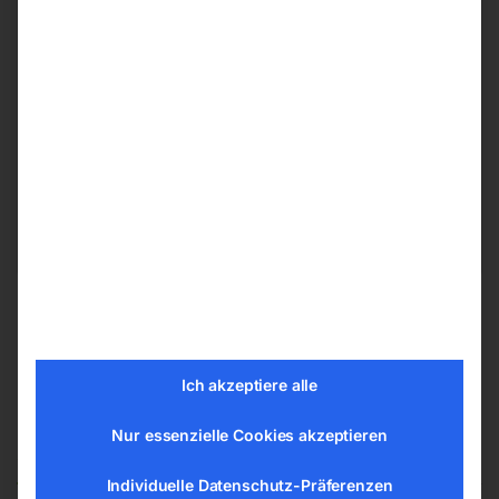
Herstellerinformationen
ELMAG Entwicklungs und Handels GmbH
Hannesgrub Nord 19
4911 Ried/Tumeltsham
office@elmag.at
Österreich
Ich akzeptiere alle
Nur essenzielle Cookies akzeptieren
Ähnliche Produkte
Individuelle Datenschutz-Präferenzen