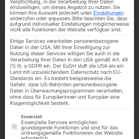
Verpflichtung, in die Verarbeitung Ihrer Daten
einzuwilligen, um dieses Angebot zu nutzen.
Sie
können Ihre Auswahl jederzeit unter
Einstellungen
widerrufen oder anpassen.
Bitte beachten Sie, dass
aufgrund individueller Einstellungen möglicherweise
nicht alle Funktionen der Website verfügbar sind.
Einige Services verarbeiten personenbezogene
Daten in den USA. Mit Ihrer Einwilligung zur
Nutzung dieser Services willigen Sie auch in die
Verarbeitung Ihrer Daten in den USA gemäß Art. 49
(1) lit. a GDPR ein. Der EuGH stuft die USA als ein
Land mit unzureichendem Datenschutz nach EU-
Standards ein. Es besteht beispielsweise die
Gefahr, dass US-Behörden personenbezogene
Daten in Überwachungsprogrammen verarbeiten,
PVC-Handgriff (Nr. 55) für
ohne dass für Europäerinnen und Europäer eine
CY210-2G
Klagemöglichkeit besteht.
Es folgt eine Liste der Service-Gruppen, für die eine Einwilligun
Essenziell
Essenzielle Services ermöglichen
grundlegende Funktionen und sind für das
€
36,00
ordnungsgemäße Funktionieren der Website
erforderlich.