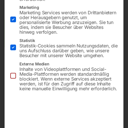
inkl. MwSt.
zzgl.
Versandkosten
Marketing
Marketing Services werden von Drittanbietern
Lieferzeit:
ca. 2 - 3 Tage
oder Herausgebern genutzt, um
personalisierte Werbung anzuzeigen. Sie tun
dies, indem sie Besucher über Websites
Versandkosten Standard (Österreich):
€
10,00
hinweg verfolgen.
Bitte beachten Sie: Die Versandkosten gelten für Österreich.
Andere Länder können abweichen.
Statistik
Statistik-Cookies sammeln Nutzungsdaten, die
uns Aufschluss darüber geben, wie unsere
In den Warenkorb
Besucher mit unserer Website umgehen.
Externe Medien
Inhalte von Videoplattformen und Social-
Media-Plattformen werden standardmäßig
blockiert. Wenn externe Services akzeptiert
Sie haben Fragen zu diesem
werden, ist für den Zugriff auf diese Inhalte
keine manuelle Einwilligung mehr erforderlich.
Artikel?
Gerne helfen wir Ihnen weiter.
Anfrageformular
office@horntec.at