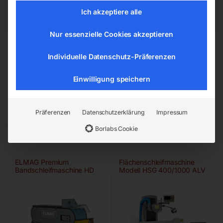
Österreich
Ich akzeptiere alle
Nur essenzielle Cookies akzeptieren
Individuelle Datenschutz-Präferenzen
Einwilligung speichern
Ähnliche Produkte
Präferenzen
Datenschutzerklärung
Impressum
Borlabs Cookie
ELMAG Premium
Flächenschleifmaschine
Bandschleifmaschine HD
Modell HSG 400/1000 ALV
75×2000 A/HD-B