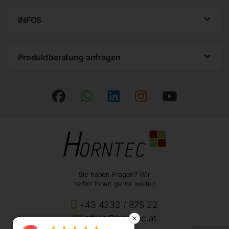
INFOS
Produktberatung anfragen
Sie haben Fragen? Wir
helfen Ihnen gerne weiter!
+43 4232 / 875 22
office@horntec.at