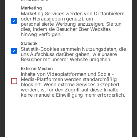
andere CEBORA Geräte passend
Marketing
Marketing Services werden von Drittanbietern
oder Herausgebern genutzt, um
€
15,00
personalisierte Werbung anzuzeigen. Sie tun
dies, indem sie Besucher über Websites
hinweg verfolgen.
inkl. MwSt.
zzgl.
Versandkosten
Statistik
Lieferzeit:
Versandbereit in KW 39/2026
Statistik-Cookies sammeln Nutzungsdaten, die
uns Aufschluss darüber geben, wie unsere
Besucher mit unserer Website umgehen.
Versandkosten Standard (Österreich):
€
10,00
Bitte beachten Sie: Die Versandkosten gelten für Österreich.
Externe Medien
Andere Länder können abweichen.
Inhalte von Videoplattformen und Social-
Media-Plattformen werden standardmäßig
blockiert. Wenn externe Services akzeptiert
werden, ist für den Zugriff auf diese Inhalte
In den Warenkorb
keine manuelle Einwilligung mehr erforderlich.
Sie haben Fragen zu diesem
Artikel?
Gerne helfen wir Ihnen weiter.