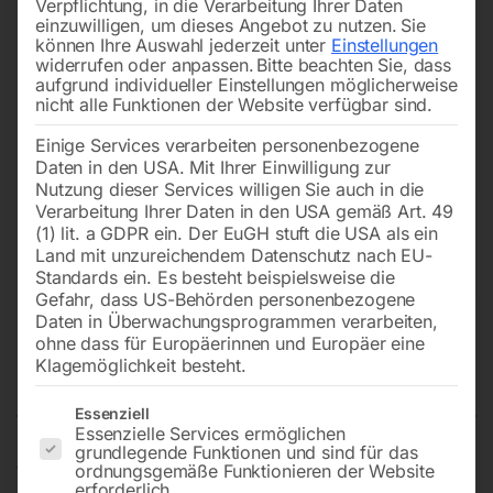
Verpflichtung, in die Verarbeitung Ihrer Daten
einzuwilligen, um dieses Angebot zu nutzen.
Sie
können Ihre Auswahl jederzeit unter
Einstellungen
widerrufen oder anpassen.
Bitte beachten Sie, dass
aufgrund individueller Einstellungen möglicherweise
nicht alle Funktionen der Website verfügbar sind.
Einige Services verarbeiten personenbezogene
Daten in den USA. Mit Ihrer Einwilligung zur
Nutzung dieser Services willigen Sie auch in die
Verarbeitung Ihrer Daten in den USA gemäß Art. 49
(1) lit. a GDPR ein. Der EuGH stuft die USA als ein
Land mit unzureichendem Datenschutz nach EU-
Standards ein. Es besteht beispielsweise die
Gefahr, dass US-Behörden personenbezogene
Daten in Überwachungsprogrammen verarbeiten,
PVC-Griffhalterung Nr. 2
ohne dass für Europäerinnen und Europäer eine
(3060778)
Klagemöglichkeit besteht.
Es folgt eine Liste der Service-Gruppen, für die eine Einwilligun
Essenziell
Essenzielle Services ermöglichen
grundlegende Funktionen und sind für das
für CEBORA-POWER PLASMA 2025/M Art. 270 &
ordnungsgemäße Funktionieren der Website
erforderlich.