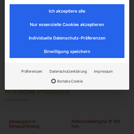
Hannesgrub Nord 19
Ich akzeptiere alle
4911 Ried/Tumeltsham
office@elmag.at
Nur essenzielle Cookies akzeptieren
Österreich
Individuelle Datenschutz-Präferenzen
Einwilligung speichern
Präferenzen
Datenschutzerklärung
Impressum
Borlabs Cookie
Ähnliche Produkte
Absaugarm in
Rohrschalldämpfer Ø 160
Rohrausführung
mm,