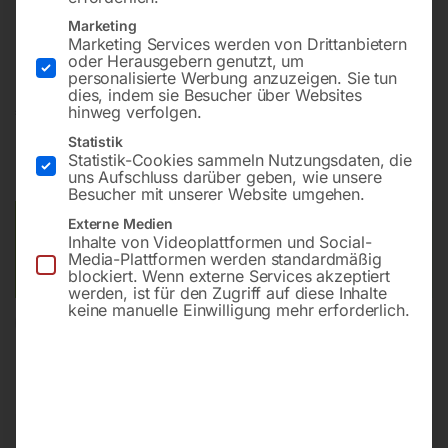
Modell WIN TIG AC-DC 180 M inkl. 20 lt. Argon
Marketing
Stahlflasche (gefüllt) und Zubehör
Marketing Services werden von Drittanbietern
oder Herausgebern genutzt, um
personalisierte Werbung anzuzeigen. Sie tun
dies, indem sie Besucher über Websites
€
3.540,00
hinweg verfolgen.
Statistik
inkl. MwSt.
Kostenloser Versand
Statistik-Cookies sammeln Nutzungsdaten, die
uns Aufschluss darüber geben, wie unsere
Lieferzeit:
Versandbereit in KW 02/2027
Besucher mit unserer Website umgehen.
Externe Medien
Versandkosten Standard (Österreich):
€
0,00
Inhalte von Videoplattformen und Social-
Bitte beachten Sie: Die Versandkosten gelten für Österreich.
Media-Plattformen werden standardmäßig
Andere Länder können abweichen.
blockiert. Wenn externe Services akzeptiert
werden, ist für den Zugriff auf diese Inhalte
keine manuelle Einwilligung mehr erforderlich.
In den Warenkorb
Sie haben Fragen zu diesem