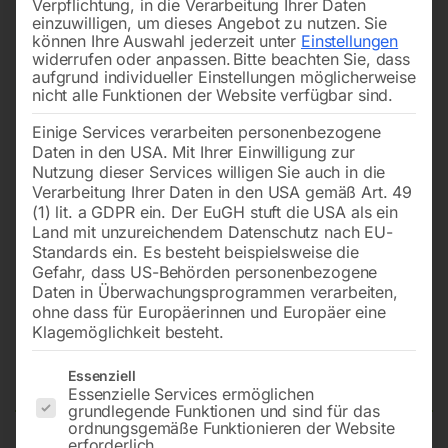
Verpflichtung, in die Verarbeitung Ihrer Daten
einzuwilligen, um dieses Angebot zu nutzen.
Sie
können Ihre Auswahl jederzeit unter
Einstellungen
widerrufen oder anpassen.
Bitte beachten Sie, dass
aufgrund individueller Einstellungen möglicherweise
nicht alle Funktionen der Website verfügbar sind.
Einige Services verarbeiten personenbezogene
Daten in den USA. Mit Ihrer Einwilligung zur
Nutzung dieser Services willigen Sie auch in die
Verarbeitung Ihrer Daten in den USA gemäß Art. 49
(1) lit. a GDPR ein. Der EuGH stuft die USA als ein
Land mit unzureichendem Datenschutz nach EU-
Standards ein. Es besteht beispielsweise die
Gefahr, dass US-Behörden personenbezogene
Daten in Überwachungsprogrammen verarbeiten,
Profi WIG-AC-DC-
ohne dass für Europäerinnen und Europäer eine
Schweißinverter ‘PFC’ WIN TIG
Klagemöglichkeit besteht.
‘AC-DC’ 180 M – Plug & Play-SET
Es folgt eine Liste der Service-Gruppen, für die eine Einwilligun
Essenziell
Essenzielle Services ermöglichen
grundlegende Funktionen und sind für das
ordnungsgemäße Funktionieren der Website
erforderlich.