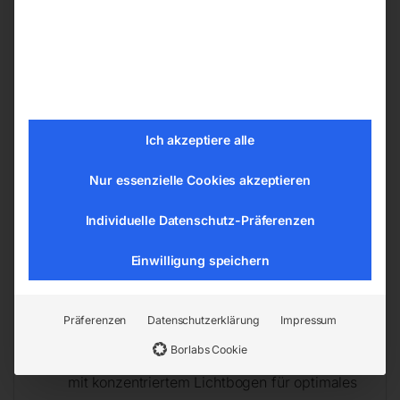
Schweißzyklus
Aktiv-Power-Control (APC)
Schweißverfahren für das Erzielen kälterer
Schweißraupen
TIG-Spot-Punktschweißfunktionen für
optimales Heften ohne Anlauffarben mit
Ich akzeptiere alle
minimaler Wärmeeinbringung
Nur essenzielle Cookies akzeptieren
Die Intervallschweißfunktion ermöglicht
Schweißnähte mit optimaler
Individuelle Datenschutz-Präferenzen
Wärmeeinbringung und Einbrandtiefe
Hohe Pulsfrequenzen ermöglichen es einen
Einwilligung speichern
Schweißlichtbogen enger auf den zu
schweißenden Bereich zu fokusieren (0,16
Präferenzen
Datenschutzerklärung
Impressum
Hz bis 2,5 KHz)
Borlabs Cookie
Verschiedene Pulsbögen zum Schweißen
mit konzentriertem Lichtbogen für optimales