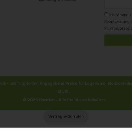
Ich stimme 
Beantwortung 
kann jederzeit 
reib- und Tippfehler. Angegebene Preise für Lagerware, Neubestellun
MwSt.
© 2026 Horntec
- Alle Rechte vorbehalten
Vertrag widerrufen