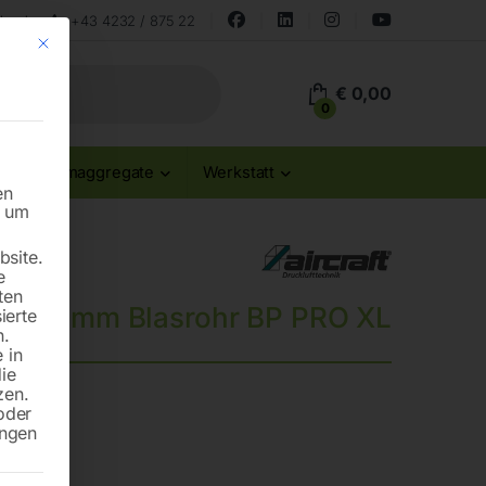
land
+43 4232 / 875 22
Mit diesem Button wird der Dialog geschlossen. Seine Funktionalität ist id
€
0,00
0
Stromaggregate
Werkstatt
en
n um
site.
e
ten
it 500 mm Blasrohr BP PRO XL
ierte
n.
 in
die
zen.
oder
ungen