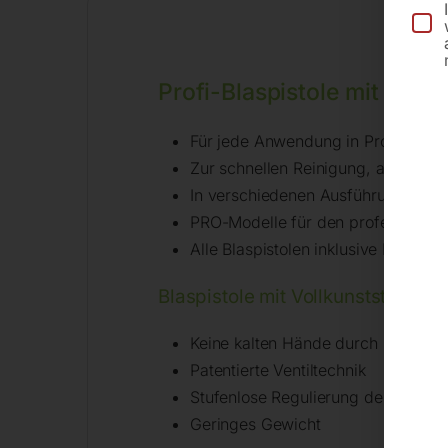
Profi-Blaspistole mit 500
Für jede Anwendung in Produktion, 
Zur schnellen Reinigung, auch für 
In verschiedenen Ausführungen erhä
PRO-Modelle für den professionell
Alle Blaspistolen inklusive Kupplun
Blaspistole mit Vollkunststoff-G
Keine kalten Hände durch schlagfe
Patentierte Ventiltechnik
Stufenlose Regulierung der Luftme
Geringes Gewicht