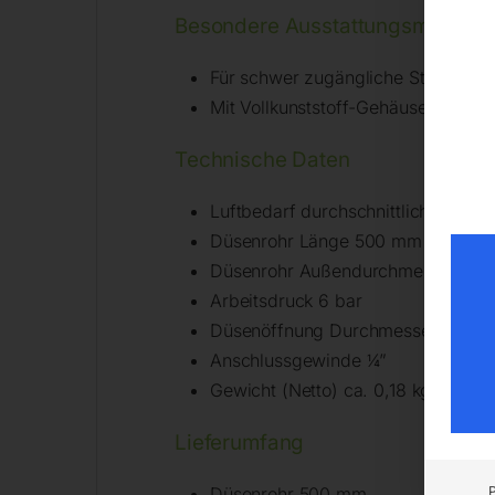
Besondere Ausstattungsmerkma
Für schwer zugängliche Stellen
Mit Vollkunststoff-Gehäuse
Technische Daten
Luftbedarf durchschnittlich, ca. 15
Düsenrohr Länge 500 mm
Düsenrohr Außendurchmesser 6 
Arbeitsdruck 6 bar
Düsenöffnung Durchmesser 3 mm
Anschlussgewinde ¼”
Gewicht (Netto) ca. 0,18 kg
Lieferumfang
Düsenrohr 500 mm