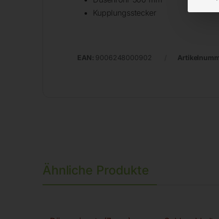
Kupplungsstecker
EAN:
9006248000902
Artikelnum
Ähnliche Produkte