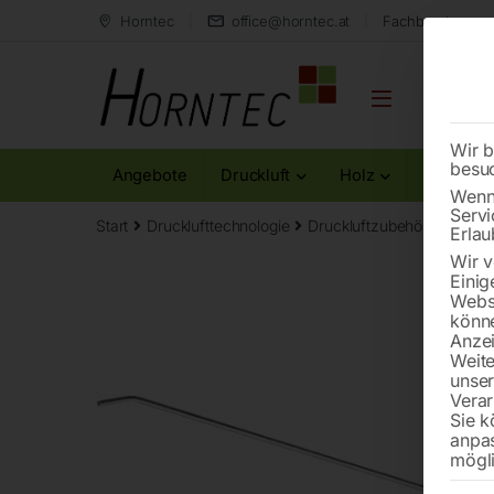
Horntec
office@horntec.at
Fachberatung au
Wir b
besu
Angebote
Druckluft
Holz
Metall
Wenn 
Servi
Start
Drucklufttechnologie
Druckluftzubehör
Profi-
Erlau
Wir v
Einig
Websi
könne
Anzei
Weite
unse
Verar
Sie k
anpa
mögli