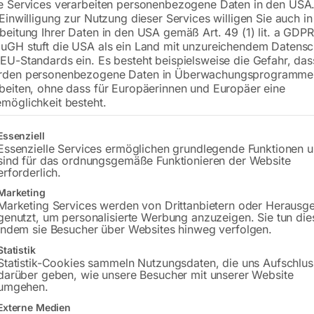
e Services verarbeiten personenbezogene Daten in den USA.
 Einwilligung zur Nutzung dieser Services willigen Sie auch in
beitung Ihrer Daten in den USA gemäß Art. 49 (1) lit. a GDPR
Versandkosten Standard (Österreich):
€
uGH stuft die USA als ein Land mit unzureichendem Datensc
Bitte beachten Sie: Die Versandkosten g
EU-Standards ein. Es besteht beispielsweise die Gefahr, da
rden personenbezogene Daten in Überwachungsprogramme
beiten, ohne dass für Europäerinnen und Europäer eine
In den 
möglichkeit besteht.
gt eine Liste der Service-Gruppen, für die eine Einwilligung erteilt w
Essenziell
Essenzielle Services ermöglichen grundlegende Funktionen 
Sie haben Frag
sind für das ordnungsgemäße Funktionieren der Website
erforderlich.
Gerne hel
Marketing
Marketing Services werden von Drittanbietern oder Herausg
Anfrageformular
genutzt, um personalisierte Werbung anzuzeigen. Sie tun die
indem sie Besucher über Websites hinweg verfolgen.
Statistik
Statistik-Cookies sammeln Nutzungsdaten, die uns Aufschlus
darüber geben, wie unsere Besucher mit unserer Website
umgehen.
Beschreibung
Produktsicherheit
Externe Medien