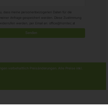
zu, dass meine personenbezogenen Daten für die
meiner Anfrage gespeichert werden. Diese Zustimmung
widerrufen werden, per Email an: office@horntec.at
Senden
gen vorbehaltlich Preisänderungen. Alle Preise inkl.