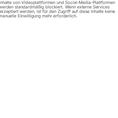
Inhalte von Videoplattformen und Social-Media-Plattformen
werden standardmäßig blockiert. Wenn externe Services
akzeptiert werden, ist für den Zugriff auf diese Inhalte keine
manuelle Einwilligung mehr erforderlich.
 mm Blasrohr BP PRO XL
Werkstatt, am Auto oder im Haus die richtige Blaspistole
schwer zugängliche Stellen
ltlich, speziell auf den jeweiligen Einsatzbereich abgestimm
en Einsatz
gsstecker
ehäuse
sten Kunststoffkörper
nge durch langen Betätigungshebel