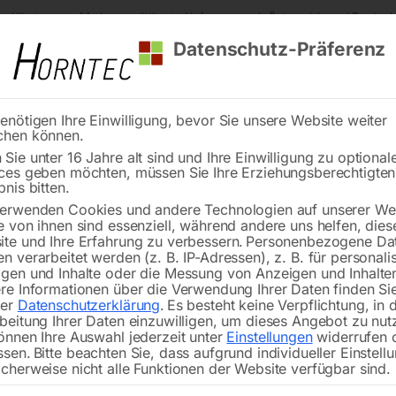
s Kärnten
Markenqualität
Lieferung nach Österreich und Deutsch
Datenschutz-Präferenz
enötigen Ihre Einwilligung, bevor Sie unsere Website weiter
chen können.
Reinigung
Schweißen
Stadtmobiliar
Stein
Sie unter 16 Jahre alt sind und Ihre Einwilligung zu optional
ces geben möchten, müssen Sie Ihre Erziehungsberechtigte
Blaspistole mit 500 mm Blasrohr BP PRO XL
bnis bitten.
erwenden Cookies und andere Technologien auf unserer Web
🔍
e von ihnen sind essenziell, während andere uns helfen, dies
te und Ihre Erfahrung zu verbessern.
Personenbezogene Da
Profi-Blaspistole m
n verarbeitet werden (z. B. IP-Adressen), z. B. für personalis
gen und Inhalte oder die Messung von Anzeigen und Inhalte
re Informationen über die Verwendung Ihrer Daten finden Sie
rer
Datenschutzerklärung
.
Es besteht keine Verpflichtung, in 
beitung Ihrer Daten einzuwilligen, um dieses Angebot zu nut
önnen Ihre Auswahl jederzeit unter
Einstellungen
widerrufen 
€
15,60
ssen.
Bitte beachten Sie, dass aufgrund individueller Einstell
cherweise nicht alle Funktionen der Website verfügbar sind.
inkl. MwSt.
zzgl.
Versandkosten
Lieferzeit:
ca. 5 - 10 Werktage