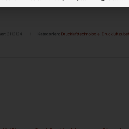
mer:
2112124
Kategorien:
Drucklufttechnologie
,
Druckluftzube