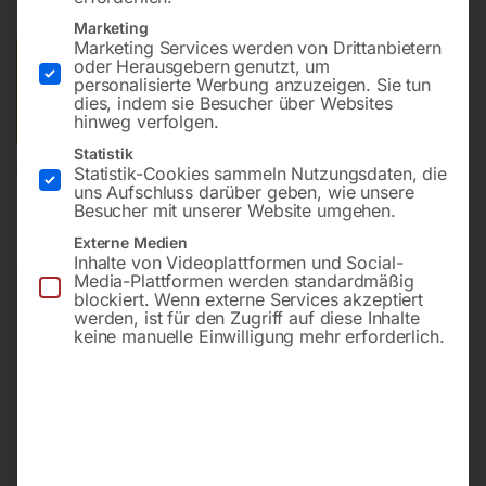
Lieferzeit:
ca. 2 - 3 Tage
Marketing
Marketing Services werden von Drittanbietern
oder Herausgebern genutzt, um
Versandkosten Standard (Österreich):
€
10,00
personalisierte Werbung anzuzeigen. Sie tun
Bitte beachten Sie: Die Versandkosten gelten für Österreich.
dies, indem sie Besucher über Websites
Andere Länder können abweichen.
hinweg verfolgen.
Statistik
Statistik-Cookies sammeln Nutzungsdaten, die
In den Warenkorb
uns Aufschluss darüber geben, wie unsere
Besucher mit unserer Website umgehen.
Externe Medien
Inhalte von Videoplattformen und Social-
Sie haben Fragen zu diesem
Media-Plattformen werden standardmäßig
blockiert. Wenn externe Services akzeptiert
Artikel?
werden, ist für den Zugriff auf diese Inhalte
Gerne helfen wir Ihnen weiter.
keine manuelle Einwilligung mehr erforderlich.
Anfrageformular
office@horntec.at
+43 4232 / 875 22