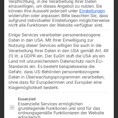
Verpflichtung, in die Verarbeitung Ihrer Daten
einzuwilligen, um dieses Angebot zu nutzen.
Sie
können Ihre Auswahl jederzeit unter
Einstellungen
widerrufen oder anpassen.
Bitte beachten Sie, dass
aufgrund individueller Einstellungen möglicherweise
nicht alle Funktionen der Website verfügbar sind.
Einige Services verarbeiten personenbezogene
Daten in den USA. Mit Ihrer Einwilligung zur
Nutzung dieser Services willigen Sie auch in die
Verarbeitung Ihrer Daten in den USA gemäß Art. 49
(1) lit. a GDPR ein. Der EuGH stuft die USA als ein
Land mit unzureichendem Datenschutz nach EU-
Standards ein. Es besteht beispielsweise die
Gefahr, dass US-Behörden personenbezogene
Daten in Überwachungsprogrammen verarbeiten,
Präz. Messschieber 150 mm
ohne dass für Europäerinnen und Europäer eine
Klagemöglichkeit besteht.
Es folgt eine Liste der Service-Gruppen, für die eine Einwilligun
Essenziell
€
48,00
Essenzielle Services ermöglichen
grundlegende Funktionen und sind für das
ordnungsgemäße Funktionieren der Website
inkl. MwSt.
zzgl.
Versandkosten
erforderlich.