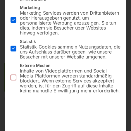
Länge 271 mm
Breite 122 mm
Marketing
Marketing Services werden von Drittanbietern
Höhe 117 mm
oder Herausgebern genutzt, um
personalisierte Werbung anzuzeigen. Sie tun
dies, indem sie Besucher über Websites
hinweg verfolgen.
€
570,00
Statistik
Statistik-Cookies sammeln Nutzungsdaten, die
inkl. MwSt.
zzgl.
Versandkosten
uns Aufschluss darüber geben, wie unsere
Lieferzeit:
ca. 2 - 3 Tage
Besucher mit unserer Website umgehen.
Externe Medien
Inhalte von Videoplattformen und Social-
Versandkosten Standard (Österreich):
€
40,00
Media-Plattformen werden standardmäßig
Bitte beachten Sie: Die Versandkosten gelten für Österreich.
blockiert. Wenn externe Services akzeptiert
Andere Länder können abweichen.
werden, ist für den Zugriff auf diese Inhalte
keine manuelle Einwilligung mehr erforderlich.
In den Warenkorb
Sie haben Fragen zu diesem