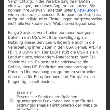
Verpflichtung, in die Verarbeitung Ihrer Daten
einzuwilligen, um dieses Angebot zu nutzen.
Sie
können Ihre Auswahl jederzeit unter
Einstellungen
widerrufen oder anpassen.
Bitte beachten Sie, dass
aufgrund individueller Einstellungen möglicherweise
nicht alle Funktionen der Website verfügbar sind.
Einige Services verarbeiten personenbezogene
Daten in den USA. Mit Ihrer Einwilligung zur
Nutzung dieser Services willigen Sie auch in die
Verarbeitung Ihrer Daten in den USA gemäß Art. 49
(1) lit. a GDPR ein. Der EuGH stuft die USA als ein
Land mit unzureichendem Datenschutz nach EU-
Standards ein. Es besteht beispielsweise die
Gefahr, dass US-Behörden personenbezogene
Daten in Überwachungsprogrammen verarbeiten,
Permanent-Lasthebemagnet 600
ohne dass für Europäerinnen und Europäer eine
kg
Klagemöglichkeit besteht.
Es folgt eine Liste der Service-Gruppen, für die eine Einwilligun
Essenziell
Essenzielle Services ermöglichen
grundlegende Funktionen und sind für das
Tragfähigkeit 600 kg
ordnungsgemäße Funktionieren der Website
erforderlich.