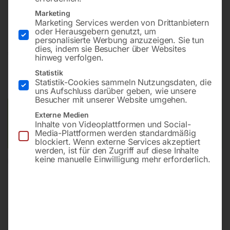
Typ: KG63B.K950.VE2.F437
(Nachfolgetyp zu KG64B.K950.VE2.F437)
Marketing
Marketing Services werden von Drittanbietern
oder Herausgebern genutzt, um
personalisierte Werbung anzuzeigen. Sie tun
dies, indem sie Besucher über Websites
€
282,00
hinweg verfolgen.
Statistik
inkl. MwSt.
zzgl.
Versandkosten
Statistik-Cookies sammeln Nutzungsdaten, die
Lieferzeit:
ca. 2 - 3 Tage
uns Aufschluss darüber geben, wie unsere
Besucher mit unserer Website umgehen.
Versandkosten Standard (Österreich):
€
10,00
Externe Medien
Inhalte von Videoplattformen und Social-
Bitte beachten Sie: Die Versandkosten gelten für Österreich.
Media-Plattformen werden standardmäßig
Andere Länder können abweichen.
blockiert. Wenn externe Services akzeptiert
werden, ist für den Zugriff auf diese Inhalte
keine manuelle Einwilligung mehr erforderlich.
In den Warenkorb
Sie haben Fragen zu diesem
Artikel?