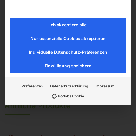
ELMAG Entwicklungs und Handels GmbH
Hannesgrub Nord 19
Ich akzeptiere alle
4911 Ried/Tumeltsham
office@elmag.at
Nur essenzielle Cookies akzeptieren
Österreich
Individuelle Datenschutz-Präferenzen
Einwilligung speichern
Präferenzen
Datenschutzerklärung
Impressum
Borlabs Cookie
Ähnliche Produkte