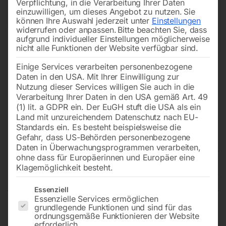
Verpflichtung, in die Verarbeitung Ihrer Daten
einzuwilligen, um dieses Angebot zu nutzen.
Sie
können Ihre Auswahl jederzeit unter
Einstellungen
widerrufen oder anpassen.
Bitte beachten Sie, dass
aufgrund individueller Einstellungen möglicherweise
nicht alle Funktionen der Website verfügbar sind.
Einige Services verarbeiten personenbezogene
Daten in den USA. Mit Ihrer Einwilligung zur
Nutzung dieser Services willigen Sie auch in die
Verarbeitung Ihrer Daten in den USA gemäß Art. 49
(1) lit. a GDPR ein. Der EuGH stuft die USA als ein
Land mit unzureichendem Datenschutz nach EU-
Standards ein. Es besteht beispielsweise die
Gefahr, dass US-Behörden personenbezogene
Daten in Überwachungsprogrammen verarbeiten,
Netz – 0 – Notstromumschalter
ohne dass für Europäerinnen und Europäer eine
Kraus Naimer 63A
Klagemöglichkeit besteht.
Es folgt eine Liste der Service-Gruppen, für die eine Einwilligun
Essenziell
Essenzielle Services ermöglichen
grundlegende Funktionen und sind für das
4polig, N voreilend für Hutschienenmontage
ordnungsgemäße Funktionieren der Website
erforderlich.