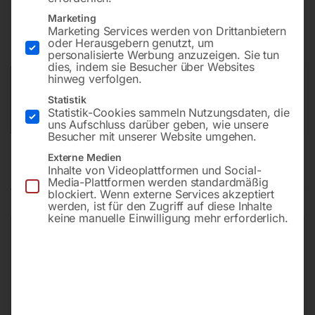
Marketing
Marketing Services werden von Drittanbietern
oder Herausgebern genutzt, um
Preis auf Anfrage
personalisierte Werbung anzuzeigen. Sie tun
dies, indem sie Besucher über Websites
hinweg verfolgen.
Versandkosten Standard (Österreich):
€
10,00
Statistik
Bitte beachten Sie: Die Versandkosten gelten für Österreich.
Statistik-Cookies sammeln Nutzungsdaten, die
Andere Länder können abweichen.
uns Aufschluss darüber geben, wie unsere
Besucher mit unserer Website umgehen.
Externe Medien
Produktsicherheit
Inhalte von Videoplattformen und Social-
Media-Plattformen werden standardmäßig
blockiert. Wenn externe Services akzeptiert
werden, ist für den Zugriff auf diese Inhalte
keine manuelle Einwilligung mehr erforderlich.
Produktsicherheit
Herstellerinformationen