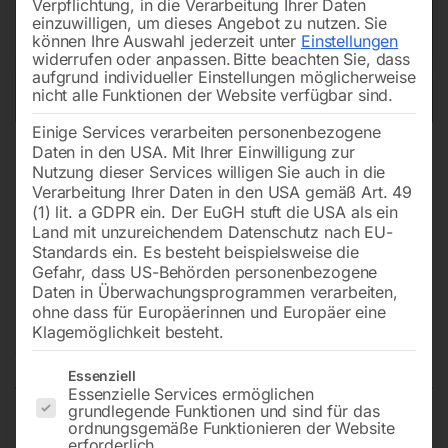
Verpflichtung, in die Verarbeitung Ihrer Daten
einzuwilligen, um dieses Angebot zu nutzen.
Sie
können Ihre Auswahl jederzeit unter
Einstellungen
widerrufen oder anpassen.
Bitte beachten Sie, dass
aufgrund individueller Einstellungen möglicherweise
nicht alle Funktionen der Website verfügbar sind.
Einige Services verarbeiten personenbezogene
Daten in den USA. Mit Ihrer Einwilligung zur
Nutzung dieser Services willigen Sie auch in die
Verarbeitung Ihrer Daten in den USA gemäß Art. 49
(1) lit. a GDPR ein. Der EuGH stuft die USA als ein
Land mit unzureichendem Datenschutz nach EU-
Standards ein. Es besteht beispielsweise die
Gefahr, dass US-Behörden personenbezogene
Daten in Überwachungsprogrammen verarbeiten,
Motorbefestigungsplatte Nr. 110
ohne dass für Europäerinnen und Europäer eine
Klagemöglichkeit besteht.
Nicht vorrätig
Verfügbarkeit:
Es folgt eine Liste der Service-Gruppen, für die eine Einwilligun
Essenziell
Essenzielle Services ermöglichen
grundlegende Funktionen und sind für das
ordnungsgemäße Funktionieren der Website
zu HY 230-4 / Vario
erforderlich.