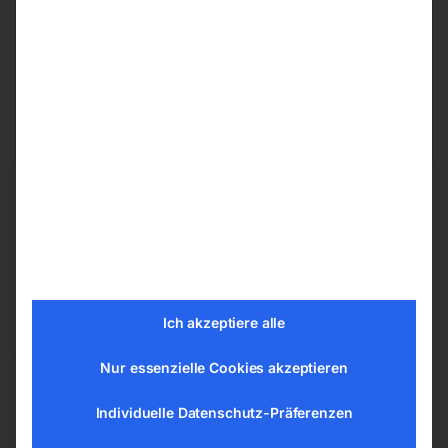
ELMAG Entwicklungs und Handels GmbH
Hannesgrub Nord 19
4911 Ried/Tumeltsham
office@elmag.at
Österreich
Ähnliche Produkte
Ich akzeptiere alle
Nur essenzielle Cookies akzeptieren
Individuelle Datenschutz-Präferenzen
Flächenschleifmaschine
Flächenschleifmaschine
MSG 210/450 MLV