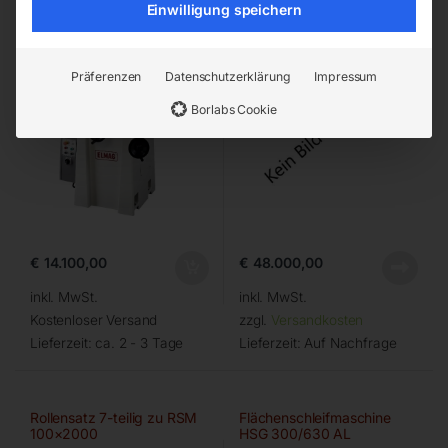
Einwilligung speichern
Präferenzen
Datenschutzerklärung
Impressum
Borlabs Cookie
€
14.100,00
€
48.000,00
inkl. MwSt.
inkl. MwSt.
Kostenloser Versand
zzgl.
Versandkosten
Lieferzeit:
ca. 2 - 3 Tage
Lieferzeit:
Auf Nachfrage
Rollensatz 7-teilig zu RSM
Flächenschleifmaschine
100×2000
HSG 300/630 AL