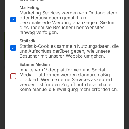
€
9,60
Marketing
Marketing Services werden von Drittanbietern
oder Herausgebern genutzt, um
inkl. MwSt.
zzgl.
Versandkosten
personalisierte Werbung anzuzeigen. Sie tun
Lieferzeit:
ca. 2 - 3 Tage
dies, indem sie Besucher über Websites
hinweg verfolgen.
Versandkosten Standard (Österreich):
€
10,00
Statistik
Statistik-Cookies sammeln Nutzungsdaten, die
Bitte beachten Sie: Die Versandkosten gelten für Österreich.
uns Aufschluss darüber geben, wie unsere
Andere Länder können abweichen.
Besucher mit unserer Website umgehen.
Externe Medien
In den Warenkorb
Inhalte von Videoplattformen und Social-
Media-Plattformen werden standardmäßig
blockiert. Wenn externe Services akzeptiert
werden, ist für den Zugriff auf diese Inhalte
keine manuelle Einwilligung mehr erforderlich.
Sie haben Fragen zu diesem
Artikel?
Gerne helfen wir Ihnen weiter.
Anfrageformular