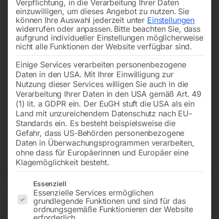
Verpflichtung, in die Verarbeitung Ihrer Daten
einzuwilligen, um dieses Angebot zu nutzen.
Sie
können Ihre Auswahl jederzeit unter
Einstellungen
widerrufen oder anpassen.
Bitte beachten Sie, dass
aufgrund individueller Einstellungen möglicherweise
nicht alle Funktionen der Website verfügbar sind.
Einige Services verarbeiten personenbezogene
Daten in den USA. Mit Ihrer Einwilligung zur
Nutzung dieser Services willigen Sie auch in die
Verarbeitung Ihrer Daten in den USA gemäß Art. 49
(1) lit. a GDPR ein. Der EuGH stuft die USA als ein
Land mit unzureichendem Datenschutz nach EU-
Standards ein. Es besteht beispielsweise die
Gefahr, dass US-Behörden personenbezogene
Daten in Überwachungsprogrammen verarbeiten,
Momentstecknippel
ohne dass für Europäerinnen und Europäer eine
Klagemöglichkeit besteht.
Es folgt eine Liste der Service-Gruppen, für die eine Einwilligun
Essenziell
Essenzielle Services ermöglichen
1 Stk. Packung – SB
grundlegende Funktionen und sind für das
ordnungsgemäße Funktionieren der Website
erforderlich.