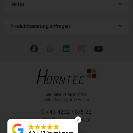
INFOS
Produktberatung anfragen
Sie haben Fragen? Wir
helfen Ihnen gerne weiter!
+43 4232 / 875 22
office@horntec.at